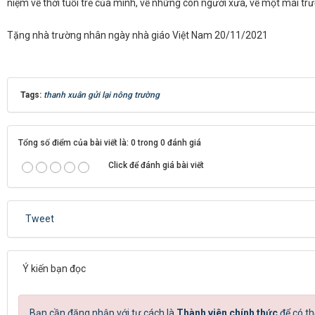
niệm về thời tuổi trẻ của mình, về những con người xưa, về một mái t
Tặng nhà trường nhân ngày nhà giáo Việt Nam 20/11/2021
Tags:
thanh xuân gửi lại nông trường
Tổng số điểm của bài viết là: 0 trong 0 đánh giá
Click để đánh giá bài viết
Tweet
Ý kiến bạn đọc
Bạn cần đăng nhập với tư cách là
Thành viên chính thức
để có th