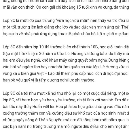
đấy, chúng nó muốn làm con bà đấy. Nói rồi tôi đưa cái micro đang dùn
mãi vẫn còn thích. Cô con gái chỉ khoảng 15 tuổi xinh vô cùng, da trắn
​Lớp 8C là một lớp của trường “vừa học vừa mần” nên thầy và trò đều rất 
một tối, trường lên lịch giảng cho lớp về đạo đức văn minh ứng xử. Thế 
học sinh về nhà phải ứng dụng thực tế, phải chào hỏi bố mẹ bố mẹ đang
​Lớp 8C đến năm lớp 10 thì trường biên chế thành 10B, học giỏi toàn di
Gặp mặt hồi kỉ niệm 30 năm ở Cửa Lò, Hương và Dung bảo: do thầy mà 
hai em đều yêu nghề, khó khăn mấy cũng quyết bám nghề. Dung hiện giờ
vẫn hát và ngâm thơ hay như hồi làm quản ca của lớp. Lê Hương vừa n
vùng xa ở biên giới Việt – Lào để thêm phụ cấp nuôi con đi học đại họ
bạn bè yêu quý vì là tấm gương nghị lực phi thường.
​Lớp 8C của tôi như một xã hội thu nhỏ lại, có một cuộc đời riêng, mộ
lớp 8C, rất ham học, yêu bạn, yêu trường, nhiệt tình với bạn bè. Em đã
bài tấu này thầy Huấn viết lời. Hoa phải bỏ học giữa chừng vào đầu năm
xuống trường thăm con về, cường điệu sự khổ cực của học sinh, nhất đị
những ngày sống ở Thảo Nguyên mà em đã sống hơn một năm qua, tuy 
các bạn nam nữ trong trường mà mỗi người đều để lại cho em một ấn