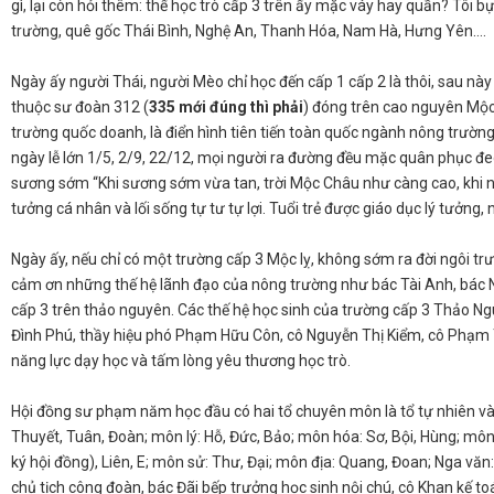
gì, lại còn hỏi thêm: thế học trò cấp 3 trên ấy mặc váy hay quần? Tôi
trường, quê gốc Thái Bình, Nghệ An, Thanh Hóa, Nam Hà, Hưng Yên….
Ngày ấy người Thái, người Mèo chỉ học đến cấp 1 cấp 2 là thôi, sau nà
thuộc sư đoàn 312 (
335 mới đúng thì phải
) đóng trên cao nguyên Mộc
trường quốc doanh, là điển hình tiên tiến toàn quốc ngành nông trườn
ngày lễ lớn 1/5, 2/9, 22/12, mọi người ra đường đều mặc quân phục đe
sương sớm “Khi sương sớm vừa tan, trời Mộc Châu như càng cao, khi 
tưởng cá nhân và lối sống tự tư tự lợi. Tuổi trẻ được giáo dục lý tưởng, n
Ngày ấy, nếu chỉ có một trường cấp 3 Mộc lỵ, không sớm ra đời ngôi tr
cảm ơn những thế hệ lãnh đạo của nông trường như bác Tài Anh, bác N
cấp 3 trên thảo nguyên. Các thế hệ học sinh của trường cấp 3 Thảo N
Đình Phú, thầy hiệu phó Phạm Hữu Côn, cô Nguyễn Thị Kiểm, cô Phạm
năng lực dạy học và tấm lòng yêu thương học trò.
​Hội đồng sư phạm năm học đầu có hai tổ chuyên môn là tổ tự nhiên và 
Thuyết, Tuân, Đoàn; môn lý: Hỗ, Đức, Bảo; môn hóa: Sơ, Bội, Hùng; mô
ký hội đồng), Liên, E; môn sử: Thư, Đại; môn địa: Quang, Đoan; Nga văn
chủ tịch công đoàn, bác Đãi bếp trưởng học sinh nội chú, cô Khan kế to