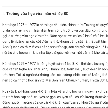
II. Trường vừa học vừa mần và lớp 8C.
​Năm học 1976 – 1977 là năm học đầu tiên, chính thức Trường có quyết
Vì dài quá nên nó chỉ hiện diện trên cổng trường và con dấu, còn thôn
gọi là trường vừa học vừa mần. Năm học trước chỉ có 2 lớp 9 và 2 lớp 
dựng lên bằng hai cây cột điện hạ thế, khung bằng sắt hàn, lát sắt tấm
Anh Quang có tài viết chữ bằng sơn rất đẹp, sau chuyển vùng về quê 
nội trú cho học sinh, khu nhà tập thể giáo viên và một cái nhà kho cải t
Năm học 1976 – 1977, trường tuyển sinh 4 lớp 8. Khí thế lắm, trường lớ
quê xa tận Nghệ An, Thái Bình, Thanh Hóa, Nam Hà…, suốt đời gắn bó vớ
ước hơn. Tôi cứ nghĩ nếu không sớm có trường, nhiều em sẽ không thể
nên có cả những học sinh từ Mai Sơn, Yên Châu, Phù Yên, Thị xã Sơn L
​Ngày ấy khó khăn, gian khổ lắm. Nếu kể lại cho học sinh ngày nay chưa 
trú thời bao cấp phải chuyển sổ gạo, chuyển tiêu chuẩn lương thực về 
đông người. Trường vừa có cái khó khăn của “vạn sự khởi đầu nan” cộ