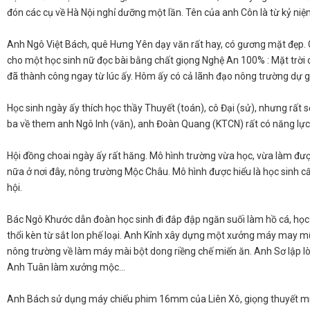
đón các cụ về Hà Nội nghỉ dưỡng một lần. Tên của anh Côn là từ kỷ niệm 
​Anh Ngô Việt Bách, quê Hưng Yên dạy văn rất hay, có gương mặt đẹp. 
cho một học sinh nữ đọc bài bằng chất giọng Nghệ An 100% : Mặt trời 
đã thành công ngay từ lúc ấy. Hôm ấy có cả lãnh đạo nông trường dự giờ
​Học sinh ngày ấy thích học thầy Thuyết (toán), cô Đại (sử), nhưng rấ
ba về them anh Ngô Inh (văn), anh Đoàn Quang (KTCN) rất có năng lực.
​Hội đồng choai ngày ấy rất hăng. Mô hình trường vừa học, vừa làm đư
nữa ở nơi đây, nông trường Mộc Châu. Mô hình được hiểu là học sinh c
hội.
​Bác Ngô Khước dẫn đoàn học sinh đi đắp đập ngăn suối làm hồ cá, học 
thổi kèn từ sắt lon phế loại. Anh Kỉnh xây dựng một xưởng máy may 
nông trường về làm máy mài bột dong riềng chế miến ăn. Anh Sơ lập l
Anh Tuân làm xưởng mộc…
​Anh Bách sử dụng máy chiếu phim 16mm của Liên Xô, giọng thuyết minh