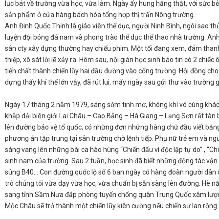
lục bát về trường vừa học, vừa làm. Ngày ấy hung hăng thật, với sức bẻ
sản phẩm ở cửa hàng bách hóa tổng hợp thị trấn Nông trường.
​Anh Đinh Quốc Thịnh là giáo viên thể dục, người Ninh Bình, ngôi sao 
luyện đội bóng đá nam và phong trào thể dục thể thao nhà trường. Anh
sân cty xây dựng thường hay chiếu phim. Một tối đang xem, đám thanh
thiệp, xô sát lời lẽ xảy ra. Hôm sau, nội gián học sinh báo tin có 2 chi
tiến chất thành chiến lũy hai đầu đường vào cổng trường. Hội đồng ch
dựng thấy khí thế lớn vậy, đã rút lui, mấy ngày sau gửi thư vào trường gi
​Ngày 17 tháng 2 năm 1979, sáng sớm tinh mơ, không khí vô cùng khá
khắp dải biên giới Lai Châu – Cao Bằng – Hà Giang – Lạng Sơn rất tàn
lên đường bảo vệ tổ quốc, có những đơn những hàng chữ đầu viết bằng
phương án tập trung tại sân trường chờ lệnh tiếp. Phụ nữ trẻ em và ng
sáng vang lên những bài ca hào hùng “Chiến đấu vì độc lập tự do” , “Chi
sinh nam của trường. Sau 2 tuần, học sinh đã biết những động tác vận đ
súng B40… Con đường quốc lộ số 6 ban ngày có hàng đoàn người dân ch
trò chúng tôi vừa dạy vừa học, vừa chuẩn bị sẵn sàng lên đường. Hè n
sang tỉnh Sầm Nưa đắp phòng tuyến chống quân Trung Quốc xâm lược. M
Mộc Châu sẽ trở thành một chiến lũy kiên cường nếu chiến sự lan rộng.