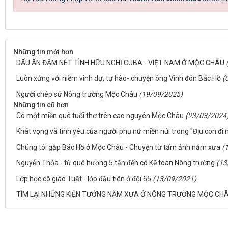
Những tin mới hơn
DẤU ẤN ĐẬM NÉT TÌNH HỮU NGHỊ CUBA - VIỆT NAM Ở MỘC CHÂU
Luôn xứng với niềm vinh dự, tự hào- chuyện ông Vinh đón Bác Hồ
(
Người chép sử Nông trường Mộc Châu
(19/09/2025)
Những tin cũ hơn
Có một miền quê tuổi thơ trên cao nguyên Mộc Châu
(23/03/2024
Khát vọng và tình yêu của người phụ nữ miền núi trong "Địu con đi n
Chúng tôi gặp Bác Hồ ở Mộc Châu - Chuyện từ tấm ảnh năm xưa
(
Nguyễn Thỏa - từ quê hương 5 tấn đến cô Kế toán Nông trường
(13
Lớp học cô giáo Tuất - lớp đầu tiên ở đội 65
(13/09/2021)
TÌM LẠI NHỮNG KIỆN TƯỚNG NĂM XƯA Ở NÔNG TRƯỜNG MỘC CH