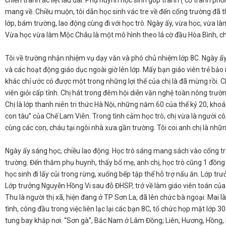
chiến tranh ác liệt lâu dài. Phụ huynh học sinh góp tranh ( cỏ tranh p
mang về. Chiều muộn, tôi dẫn học sinh vác tre về đến cổng trường đã 
lớp, bám trường, lao động cùng đi với học trò. Ngày ấy, vừa học, vừa 
Vừa học vừa làm Mộc Châu là một mô hình theo lá cờ đầu Hòa Bình, ch
​Tôi về trường nhận nhiệm vụ dạy văn và phó chủ nhiệm lớp 8C. Ngày ấ
và các hoạt động giáo dục ngoài giờ lên lớp. Mấy bạn giáo viên trẻ bảo
khác chỉ ước có được một trong những lợi thế của chị là đã mừng rồi. Chị 
viên giỏi cấp tỉnh. Chị hát trong đêm hội diễn văn nghệ toàn nông trư
Chị là lớp thanh niên tri thức Hà Nội, những năm 60 của thế kỷ 20, khoác
con tàu” của Chế Lam Viên. Trong tình cảm học trò, chị vừa là người cô
cùng các con, cháu tại ngôi nhà xưa gần trường. Tôi coi anh chị là nhữ
​Ngày ấy sáng học, chiều lao động. Học trò sáng mang sách vào cổng t
trường. Đến thăm phụ huynh, thấy bố mẹ, anh chị, học trò cũng 1 đồng p
học sinh đi lấy củi trong rừng, xuống bếp tập thể hỗ trợ nấu ăn. Lớp trư
Lớp trưởng Nguyễn Hồng Vi sau đỗ ĐHSP, trở về làm giáo viên toán của
Thu là người thị xã, hiện đang ở TP Sơn La, đã lên chức bà ngoại. Mai là
tình, công đầu trong việc liên lạc lại các bạn 8C, tổ chức họp mặt lớ
tung bay khắp nơi. “Sơn gà”, Bắc Nam ở Lâm Đồng; Liên, Hương, Hồng, 