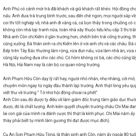
Anh Phú có cánh mời trà đãi khách và giữ khách rất khéo. Hội đồng choa
nấu. Anh đưa trà trung bình trước, sau đến chè ngon, mọi người sắp về a
coi thi tốt nghiệp về, nhà anh đi vắng cả, cả bọn thấy trong chuồng có 
không còn nhà lợp tranh nữa, toàn nhà xây thuộc tiểu khu cấp 3 thị tr
​Nhà anh Côn chị Kiểm ở gần trường hơn, chếch bên trái cổng trường, th
cũng xuống. Bà thân sinh ra chị Kiểm lên ở với anh chị và các cháu. Bà 
Bếp trên Tây Bắc thường làm rộng, vừa đun nấu, vừa làm nhà ăn, vừa cấ
cũng lấy xuống đưa cho các chú. Có hôm không có bà, các chú cũng lấy
Hà Nội, Hải Nam nay là cán bộ cơ quan nông trường.
​Anh Phạm Hữu Côn dạy lý rất hay, người nhỏ nhắn, nhẹ nhàng, cởi mở, h
chuyên môn ngay từ ngày đầu thành lập trường. Anh thật lòng yêu quý
viết thư về trường “ Tớ nhớ hội đồng choai ra phết”.
​Anh Côn sau đó được ty điều về làm giám đốc trung tâm giáo dục th
được, đó là chất lượng. Anh kiên quyết chuyển trường cháu Chi Mai đa
lai con gái của mình ra đánh cược thì thật là kính phục. Chi Mai năm ấy
thày phải biết tự mình làm gương thì đạt được mục đích).
​Cụ An Sơn Phạm Hữu Tòng, là thân sinh anh Côn, năm ấy ngoài 80 tuổi