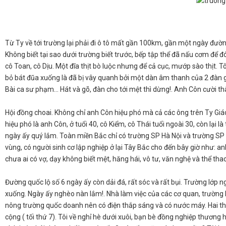
Từ Ty về tới trường lại phải đi ô tô mất gần 100km, gần một ngày đườn
Không biết tại sao dưới trường biết trước, bếp tập thể đã nấu cơm để 
cô Toan, cô Dịu. Một đĩa thịt bò luộc nhưng để cả cục, mướp sào thịt. 
bỏ bát đũa xuống là đã bị vây quanh bởi một dàn âm thanh của 2 đàn ghu
Bài ca sư phạm… Hát và gõ, đàn cho tới mệt thì dừng!. Anh Côn cười th
​Hội đồng choai. Không chỉ anh Côn hiệu phó mà cả các ông trên Ty Giáo
hiệu phó là anh Côn, ở tuổi 40, cô Kiểm, cô Thái tuổi ngoài 30, còn lạ
ngày ấy quý lắm. Toàn miền Bắc chỉ có trường SP Hà Nội và trường SP 
vùng, có người sinh cơ lập nghiệp ở lại Tây Bắc cho đến bây giờ như: a
chưa ai có vợ, dạy không biết mệt, hăng hái, vô tư, văn nghệ và thể tha
Đường quốc lộ số 6 ngày ấy còn dải đá, rất sóc và rất bụi. Trường lớp ng
xuống. Ngày ấy nghèo nàn lắm!. Nhà làm việc của các cơ quan, trường h
nông trường quốc doanh nên có điện thắp sáng và có nước máy. Hai thứ
cộng ( tối thứ 7). Tôi về nghỉ hè dưới xuôi, bạn bè đồng nghiệp thương 