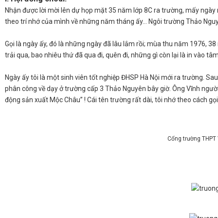
​Nhận được lời mời lên dự họp mặt 35 năm lớp 8C ra trường, mấy ngày 
theo trí nhớ của mình về những năm tháng ấy… Ngôi trường Thảo Nguyê
​Gọi là ngày ấy, đó là những ngày đã lâu lắm rồi; mùa thu năm 1976, 38
trải qua, bao nhiêu thứ đã qua đi, quên đi, những gì còn lại là in vào t
​Ngày ấy tôi là một sinh viên tốt nghiệp ĐHSP Hà Nội mới ra trường. Sau
phân công về dạy ở trường cấp 3 Thảo Nguyên bây giờ. Ông Vĩnh người
động sản xuất Mộc Châu” ! Cái tên trường rất dài, tôi nhớ theo cách 
Cổng trường THPT V