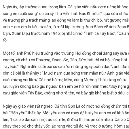
​Ngày ấy, lập trường quan trọng lắm. Có giáo viên nấu cơm riêng không
sông em cuối sông” do ca sỹ Thu Hiền hát. Bác Khước đi qua cửa nhắc
về trường phụ trách mảng lao động và làm bí thư chi bộ, rất gương mẫu,
anh – em em là tiểu tư sản, là mất lập trường. Anh Bách vẽ ảnh Pano B
Cận, Xuân Diệu trước năm 1945: bị nhắc nhở. “Tình ca Tây Bắc”, “Câu 
rồi.
​Một tối anh Phú hiệu trưởng vào trường. Hội đồng choai đang say sưa 
xoong, xô chậu có Phương, Đoan, Sơ, Tân, Đức, hát thì cả hội cùng hát.
Tây Bắc”. Nghe đến cuối bài có câu “ôi những ngày buồn đau”, anh đứng
còn cả bài là thế này : “ Mười năm qua sống trên miền núi/ Anh giáo v
xuôi mừng vui lắm/ Có nhớ bà mẹ Mèo, cùng Mường Thái, rừng núi xa xô
lưu luyến không bao giờ nguôi/ Đàn em bé hở rốn nhin theo/​Suy nghĩ gì,
cựu giáo viên Tây Bắc, không nhớ rõ tên, và bây giờ không biết ở đâu, 
Ngày ấy giáo viên rất nghèo. Cả tỉnh Sơn La có một hội đồng chấm thi tố
bài “Bốn yêu” thế này: Một yêu anh có may ô/ Hai yêu anh có cá khô ă
len, 1 cái áo đại cán, một áo com lê, đi đâu thì mượn của nhau. Cái 
chạy theo bỏ cho thày vốc lạc rang vào túi áo, về treo ở tường, hôm sau