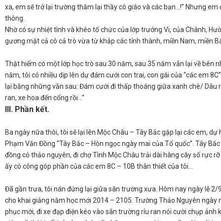
xa, em sẽ trở lại trường thăm lại thầy cô giáo và các bạn…!” Nhưng 
thông.
​Nhờ có sự nhiệt tình và khéo tổ chức của lớp trưởng Vi, của Chánh, 
gương mặt cả cô cả trò vừa từ khắp các tỉnh thành, miền Nam, miền Bắc
​Thật hiếm có một lớp học trò sau 30 năm, sau 35 năm vẫn lại về bên n
năm, tôi có nhiều dịp lên dự đám cưới con trai, con gái của “các em 8
lại bằng những vần sau: Đám cưới đi thấp thoáng giữa xanh chè/ Dâu
ran, xe hoa đến cổng rồi…”
III. Phần kết.
​Ba ngày nữa thôi, tôi sẽ lại lên Mộc Châu – Tây Bắc gặp lại các em, dự
Phạm Văn Đồng “Tây Bắc – Hòn ngọc ngày mai của Tổ quốc”. Tây Bắc 
đồng cỏ thảo nguyên, đi chợ Tình Mộc Châu trải dài hàng cây số rực r
ấy có công góp phần của các em 8C – 10B thân thiết của tôi…
​Đã gần trưa, tôi nán đứng lại giữa sân trường xưa. Hôm nay ngày lễ 2
cho khai giảng năm học mới 2014 – 2105. Trường Thảo Nguyên ngày na
phục mới, đi xe đạp điện kéo vào sân trường ríu ran nói cười chụp ảnh 