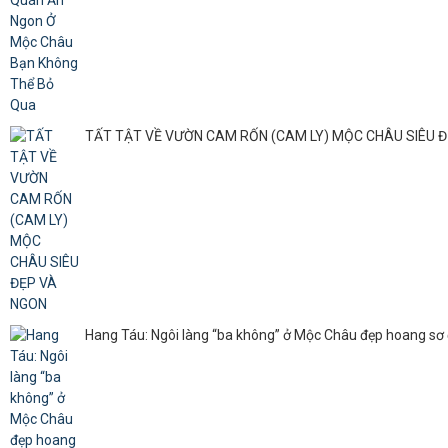
TẤT TẬT VỀ VƯỜN CAM RỐN (CAM LY) MỘC CHÂU SIÊU 
Hang Táu: Ngôi làng “ba không” ở Mộc Châu đẹp hoang s