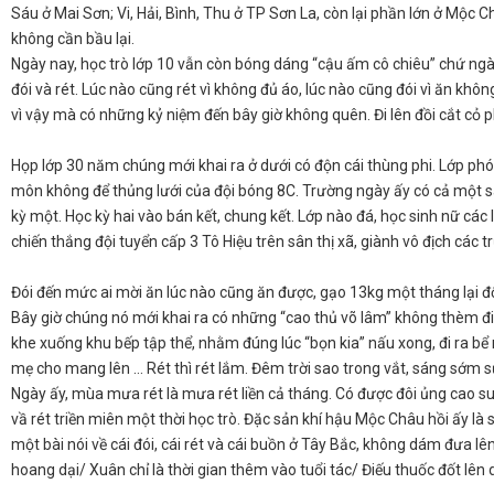
Sáu ở Mai Sơn; Vi, Hải, Bình, Thu ở TP Sơn La, còn lại phần lớn ở Mộc C
không cần bầu lại.
​Ngày nay, học trò lớp 10 vẫn còn bóng dáng “cậu ấm cô chiêu” chứ ngày
đói và rét. Lúc nào cũng rét vì không đủ áo, lúc nào cũng đói vì ăn khô
vì vậy mà có những kỷ niệm đến bây giờ không quên. Đi lên đồi cắt cỏ
Họp lớp 30 năm chúng mới khai ra ở dưới có độn cái thùng phi. Lớp phó 
môn không để thủng lưới của đội bóng 8C. Trường ngày ấy có cả một sâ
kỳ một. Học kỳ hai vào bán kết, chung kết. Lớp nào đá, học sinh nữ cá
chiến thắng đội tuyển cấp 3 Tô Hiệu trên sân thị xã, giành vô địch các
​Đói đến mức ai mời ăn lúc nào cũng ăn được, gạo 13kg một tháng lại độn
Bây giờ chúng nó mới khai ra có những “cao thủ võ lâm” không thèm 
khe xuống khu bếp tập thể, nhằm đúng lúc “bọn kia” nấu xong, đi ra 
mẹ cho mang lên … Rét thì rét lắm. Đêm trời sao trong vắt, sáng sớm s
Ngày ấy, mùa mưa rét là mưa rét liền cả tháng. Có được đôi ủng cao su
vầ rét triền miên một thời học trò. Đặc sản khí hậu Mộc Châu hồi ấy là
một bài nói về cái đói, cái rét và cái buồn ở Tây Bắc, không dám đưa l
hoang dại/ Xuân chỉ là thời gian thêm vào tuổi tác/ Điếu thuốc đốt lên