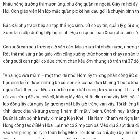
khấu nông trường thì mượn ủng, phủ ống quần ra ngoài. Giầy ra hồi ấy 
Hội. Còn giáo viên lên lớp mặc quần pic kê hai đầu gối là chuyện bình t
​Bác Đãi phụ trách bếp ăn tập thể học sinh, rất có uy tín, quản lý giỏi
Xuân làm cấp dưỡng bếp học sinh. Họp cơ quan, bác Xuân phát biểu: “d
​Con suối cạn sau trường giờ vẫn còn. Mùa mưa thì nhiều nước, nhưng m
Rét thế mà sáng nào giáo viên cũng xuống thúc học sinh chạy ra sân tr
dòng suối cạn ngồi! có đứa chùm chăn kêu ốm nhưng sờ trán thì 37 độ
​“Vừa học vừa mần” – một thời để nhớ. Hôm ấy trường phân công 8C đi l
học sinh kiếm được những bó củi son sẻ, cứ hai đứa khiêng 1 bó to kh
ngựa đuổi theo, ra diệu và nói tiền mèo bắt mang trả vào rừng. Thì ra
củi vào rừng để vào chỗ cũ, không lấy đền, nhất định như vậy. Một hồi
lao động lấy củi ngày ấy, gương mặt bây giờ trông vẫn vậy. Tôi khiêng
tỉnh, được điều về trung ương 1 năm thì mất vì bệnh. Chánh nay là t
Duẩn là cán bộ nhà máy xi măng Kiện Khê – Hà Nam. Khánh và Nghị làm 
Hồng công tác ở Biên Hòa. Lại nhớ có 2 mẹ con bà Mèo địu 2 sọt dưa d
vào văn phòng nói lý lo toàn tiếng Mèo. Tôi đoán cử chỉ, điệu bộ hiểu là