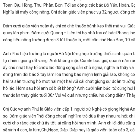
Toan, Dịu, Hồng, Thu, Phàn, Bốn. Tổ lao động: các bác Đỗ Yến, Hoàn, G
Nghĩa lái máy công nông. Chi đoàn giáo viên phục vụ 32 người, đồng chí
​Đám cưới giáo viên ngày ấy chỉ có chè thuốc bánh kẹo thôi mà vui. Giá
quay lên phim. Đám cưới Quang – Liên thì họ nhà trai có bác Phong, họ
công tiêu nông trường được 3 tút thuốc lá, một cân chè Hoa Ban, 10 câ
​Anh Phú hiệu trưởng là người Hà Nội từng học trường thiếu sinh quân
tự nhiên, giọng rất vang. Anh không mặc Comle bao giờ, quanh năm áo 
ấy chủ nhật hay tổ chức lao động cộng sản chủ nghĩa, nghĩa là thầy và
đứng trên đồi bác 2 tay làm loa thông báo mệnh lệnh giải lao, không 
hái ra sân trường hô một hai một hai với cái chất giọng sư đoàn trưởn
hô láo. Hôm sau hỏi anh có biết không? Anh cười hiền bảo: tớ cũng hơi 
thư đoàn thày giáo tuổi 30/ Vui vẻ quá những chiều hô đồng diễn/ Thày
​Chị Cúc vợ anh Phú là Giáo viên cấp 1, người xứ Nghệ có giọng Nghệ 
sọ. Đám giáo viên “hội đồng choai” nghĩ ra trò đùa thay nhau ra hỏi: chị 
cười cho rằng các chú ấy tốt, ai cũng hỏi han mình. Anh chị đi đâu cũn
sẽ sinh 4 con, là Kim,Chi,Ngọc, Diệp. Diệp nay là giáo viên toán cấp 3, c