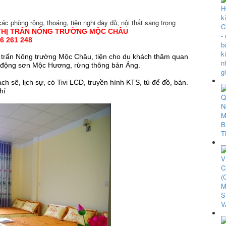
c phòng rộng, thoáng, tiện nghi đầy đủ, nội thất sang trọng
 THỊ TRẤN NÔNG TRƯỜNG MỘC CHÂU
16 261 248
ị trấn Nông trường Mộc Châu, tiện cho du khách thăm quan
ữa, động sơn Mộc Hương, rừng thông bản Áng.
 sẽ, lịch sự, có Tivi LCD, truyền hình KTS, tủ để đồ, bàn.
hí