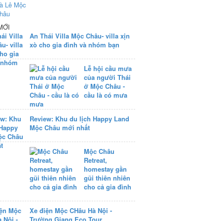
MỚI
An Thái Villa Mộc Châu- villa xịn
xò cho gia đình và nhóm bạn
Lễ hội cầu mưa
của người Thái
ở Mộc Châu -
cầu là có mưa
Review: Khu du lịch Happy Land
Mộc Châu mới nhất
Mộc Châu
Retreat,
homestay gần
gũi thiên nhiên
cho cả gia đình
Xe điện Mộc CHâu Hà Nội -
Trường Giang Eco Tour