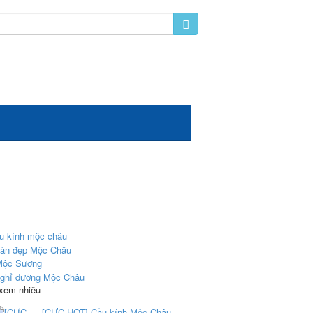
 xem nhiều
[CỰC HOT] Cầu kính Mộc Châu