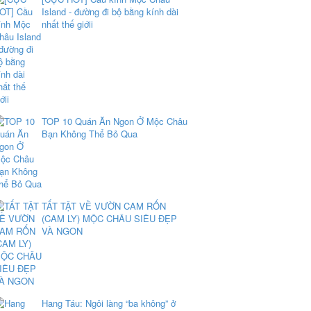
Island - đường đi bộ bằng kính dài
nhất thế giớii
TOP 10 Quán Ăn Ngon Ở Mộc Châu
Bạn Không Thể Bỏ Qua
TẤT TẬT VỀ VƯỜN CAM RỐN
(CAM LY) MỘC CHÂU SIÊU ĐẸP
VÀ NGON
Hang Táu: Ngôi làng “ba không” ở