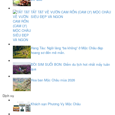
TẤT TẬT VỀ VƯỜN CAM RỐN (CAM LY) MỘC CHÂU
SIÊU ĐẸP VÀ NGON
Hang Táu: Ngôi làng “ba không” ở Mộc Châu đẹp
hoang sơ đến mê mẩn.
ĐÒI SIM SUỐI BON: Điểm du lịch hot nhất mấy tuần
qua
Hoa ban Mộc Châu mùa 2026
Dịch vụ
Khách sạn Phương Vy Mộc Châu