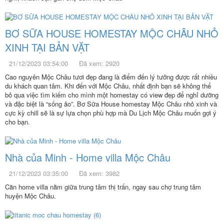
BƠ SỮA HOUSE HOMESTAY MỘC CHÂU NHỎ
XINH TẠI BẢN VẶT
21/12/2023 03:54:00
Đã xem: 2920
Cao nguyên Mộc Châu tươi đẹp đang là điểm đến lý tưởng được rất nhiều
du khách quan tâm. Khi đến với Mộc Châu, nhất định bạn sẽ không thể
bỏ qua việc tìm kiếm cho mình một homestay có view đẹp để nghỉ dưỡng
và đặc biệt là “sống ảo”. Bơ Sữa House homestay Mộc Châu nhỏ xinh và
cực kỳ chill sẽ là sự lựa chọn phù hợp mà Du Lịch Mộc Châu muốn gợi ý
cho bạn.
Nhà của Minh - Home villa Mộc Châu
21/12/2023 03:35:00
Đã xem: 3982
Căn home villa nằm giữa trung tâm thị trấn, ngay sau chợ trung tâm
huyện Mộc Châu.