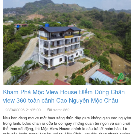
Khám Phá Mộc View House Điểm Dừng Chân
view 360 toàn cảnh Cao Nguyên Mộc Châu
28/04/2026 21:25:00
Đã xem: 362
Nếu bạn đang mơ về một buổi sáng thức dậy giữa không gian cao nguyên
trong lành, bước chân ra cửa là có ngay những quán ăn ngon và sân chơi
thể thao sôi động, thì Mộc View House chính là câu trả lời hoàn hảo. Là
một "tân binh" trong làng lưu trú tại Mộc Châu, nơi đây đang nhanh chóng