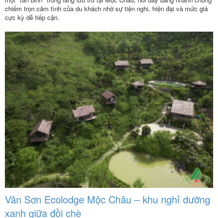
chiếm trọn cảm tình của du khách nhờ sự tiện nghi, hiện đại và mức giá
cực kỳ dễ tiếp cận.
Vân Sơn Ecolodge Mộc Châu – khu nghỉ dưỡng
xanh giữa đồi chè