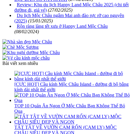
Review: Khu du lịch Happy Land Mộc Châu 2025 (chi tiết
đường đi, giá vé)
(27/02/2025)
Du lịch Mộc Châu ngắm Mai anh đào rực rỡ cao nguyên
(2025)
(15/01/2025)
Rộn ràng làng tết xưa ở Happy Land Mộc Châu
(08/02/2024)
Bài viết xem nhiều
[CỰC HOT] Cầu kính Mộc Châu Island - đường đi bộ bằng
kính dài nhất thế giớii
TOP 10 Quán Ăn Ngon Ở Mộc Châu Bạn Không Thể Bỏ
Qua
TẤT TẬT VỀ VƯỜN CAM RỐN (CAM LY) MỘC
CHÂU SIÊU ĐẸP VÀ NGON