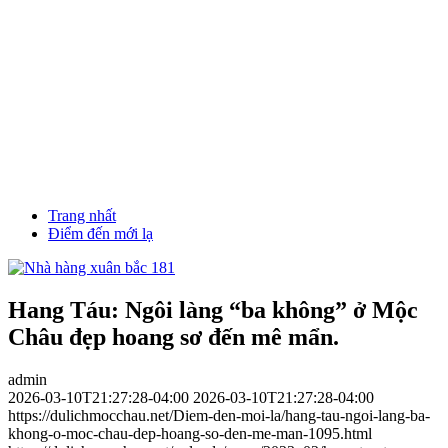
Trang nhất
Điểm đến mới lạ
Hang Táu: Ngôi làng “ba không” ở Mộc
Châu đẹp hoang sơ đến mê mẩn.
admin
2026-03-10T21:27:28-04:00
2026-03-10T21:27:28-04:00
https://dulichmocchau.net/Diem-den-moi-la/hang-tau-ngoi-lang-ba-
khong-o-moc-chau-dep-hoang-so-den-me-man-1095.html