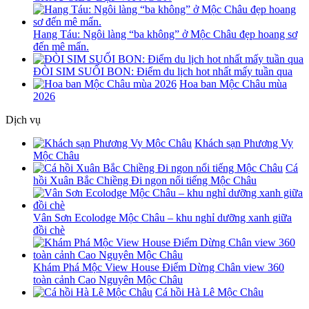
Hang Táu: Ngôi làng “ba không” ở Mộc Châu đẹp hoang sơ
đến mê mẩn.
ĐÒI SIM SUỐI BON: Điểm du lịch hot nhất mấy tuần qua
Hoa ban Mộc Châu mùa
2026
Dịch vụ
Khách sạn Phương Vy
Mộc Châu
Cá
hồi Xuân Bắc Chiềng Đi ngon nổi tiếng Mộc Châu
Vân Sơn Ecolodge Mộc Châu – khu nghỉ dưỡng xanh giữa
đồi chè
Khám Phá Mộc View House Điểm Dừng Chân view 360
toàn cảnh Cao Nguyên Mộc Châu
Cá hồi Hà Lê Mộc Châu