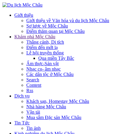
Giới thiệu
Giới thiệu về Văn hóa và du lịch Mộc Châu
Sơ lược về Mộc Châu
Điểm thăm quan tại Mộc Châu
Khám phá Mộc Châu
Thắng cảnh, Di tích
Điểm đến mới lạ
Lễ hội truyền thống
Qua miền Tây Bắc
Ẩm thực-Sản vật
Nhạc cụ- âm nhạc
Các dân tộc ở Mộc Châu
Search
Content
Rss
Dịch vụ
Khách sạn, Homestay Mộc Châu
Nhà hàng Mộc Châu
Vận tải
Mua sắm Đặc sản Mộc Châu
Tin Tức
Tin ảnh
Kinh nghiệm du lịch Mộc Châu