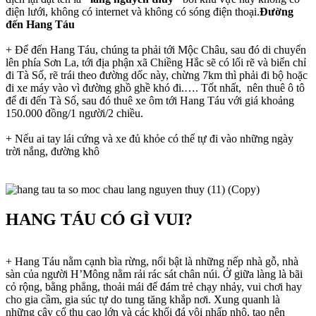
điện lưới, không có internet và không có sóng điện thoại.
Đường
đến Hang Táu
+ Để đến Hang Táu, chúng ta phải tới Mộc Châu, sau đó di chuyển
lên phía Sơn La, tới địa phận xã Chiềng Hắc sẽ có lối rẽ và biển chỉ
đi Tà Số, rẽ trái theo đường dốc này, chừng 7km thì phải đi bộ hoặc
đi xe máy vào vì đường ghồ ghề khó đi.…. Tốt nhất, nên thuê ô tô
để đi đến Tà Số, sau đó thuê xe ôm tới Hang Táu với giá khoảng
150.000 đồng/1 người/2 chiều.
+ Nếu ai tay lái cứng và xe đủ khỏe có thể tự đi vào những ngày
trời nắng, đường khô
HANG TÁU CÓ GÌ VUI?
+ Hang Táu nằm cạnh bìa rừng, nổi bật là những nếp nhà gỗ, nhà
sàn của người H’Mông nằm rải rác sát chân núi. Ở giữa làng là bãi
cỏ rộng, bằng phẳng, thoải mái để đám trẻ chạy nhảy, vui chơi hay
cho gia cầm, gia súc tự do tung tăng khắp nơi. Xung quanh là
những cây cổ thụ cao lớn và các khối đá vôi nhấp nhô, tạo nên