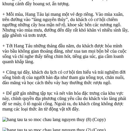
khung cảnh đầy hoang sơ, ấn tượng.
+ Mỗi mùa, Hang Táu lại mang một vẻ đẹp riêng. Vào mùa xuân,
trên đường vào “làng nguyên thủy”, du khách có cơ hội chiêm
ngưỡng những cây hoa mận nở rộ, khoe sắc bên các nương ngô.
Nhưng vào mùa mưa, đường đến đây rất khó khăn vì nhiều sình lầy,
gập ghềnh và trơn trượt.
+ Tới Hang Táu những tháng đầu năm, du khách được hòa mình
vào bầu không gian thoáng đãng, như xua tan mọi bộn bề của cuộc
sống và chỉ nghe thấy tiếng chim hót, tiếng gia súc, gia cầm loanh
quanh khắp làng.
+ Cũng tại đây, khách du lịch có cơ hội tìm hiểu và trải nghiệm đời
sống bình dị của người bản địa như tham gia trồng trọt, chăn nuôi,
đào măng và học cách thêu váy hay thưởng thức rượu ngô.
+ Để giữ gìn những tập tục và nét văn hóa đặc trưng của khu vực
này, chính quyền địa phương cũng yêu cầu du khách vào làng phải
để xe máy, ô tô ngoài cổng. Ngoài ra, du khách cũng không được
mang các loại thức ăn từ động vật tới đây.