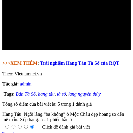
>>>XEM THÊM
:
Trải nghiệm Hang Táu Tà Số của RỌT
Theo: Vietnamnet.vn
Tác giả:
admin
Tags:
Bản Tà Số
,
hang táu
,
tà số
,
làng nguyên thủy
Tổng số điểm của bài viết là: 5 trong 1 đánh giá
Hang Táu: Ngôi làng “ba không” ở Mộc Châu đẹp hoang sơ đến
mê mẩn.
Xếp hạng:
5
-
1
phiếu bầu
5
Click để đánh giá bài viết