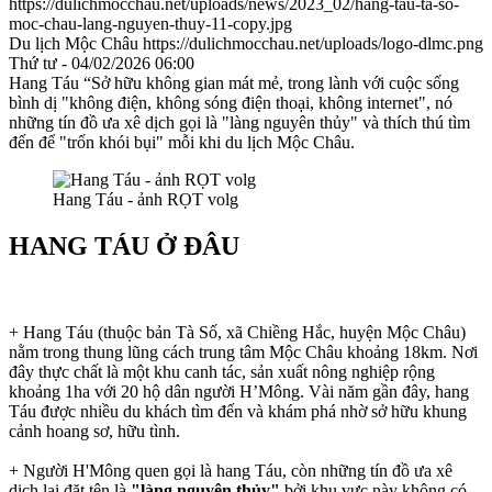
https://dulichmocchau.net/uploads/news/2023_02/hang-tau-ta-so-
moc-chau-lang-nguyen-thuy-11-copy.jpg
Du lịch Mộc Châu
https://dulichmocchau.net/uploads/logo-dlmc.png
Thứ tư - 04/02/2026 06:00
Hang Táu “Sở hữu không gian mát mẻ, trong lành với cuộc sống
bình dị "không điện, không sóng điện thoại, không internet", nó
những tín đồ ưa xê dịch gọi là "làng nguyên thủy" và thích thú tìm
đến để "trốn khói bụi" mỗi khi du lịch Mộc Châu.
Hang Táu - ảnh RỌT volg
HANG TÁU Ở ĐÂU
+ Hang Táu (thuộc bản Tà Số, xã Chiềng Hắc, huyện Mộc Châu)
nằm trong thung lũng cách trung tâm Mộc Châu khoảng 18km. Nơi
đây thực chất là một khu canh tác, sản xuất nông nghiệp rộng
khoảng 1ha với 20 hộ dân người H’Mông. Vài năm gần đây, hang
Táu được nhiều du khách tìm đến và khám phá nhờ sở hữu khung
cảnh hoang sơ, hữu tình.
+ Người H'Mông quen gọi là hang Táu, còn những tín đồ ưa xê
dịch lại đặt tên là
"làng nguyên thủy"
bởi khu vực này không có