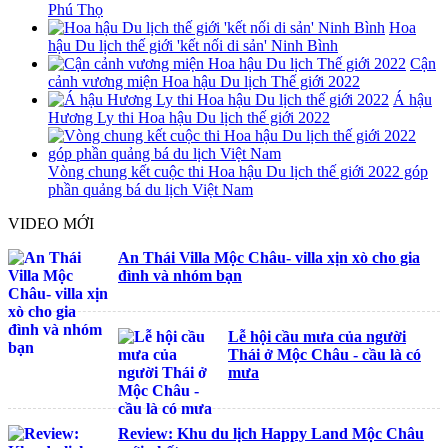
Phú Thọ
Hoa
hậu Du lịch thế giới 'kết nối di sản' Ninh Bình
Cận
cảnh vương miện Hoa hậu Du lịch Thế giới 2022
Á hậu
Hương Ly thi Hoa hậu Du lịch thế giới 2022
Vòng chung kết cuộc thi Hoa hậu Du lịch thế giới 2022 góp
phần quảng bá du lịch Việt Nam
VIDEO MỚI
An Thái Villa Mộc Châu- villa xịn xò cho gia
đình và nhóm bạn
Lễ hội cầu mưa của người
Thái ở Mộc Châu - cầu là có
mưa
Review: Khu du lịch Happy Land Mộc Châu