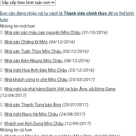
Bạn cần đăng nhập với tư cách là
Thành viên chính thức
để có thể bình
luận
Những tin mới hơn
Nhà sàn sắc màu cao nguyên Mộc Châu
(31/10/2016)
Nhà sàn Chiềng Đi Mộc
(04/12/2016)
Nhà sàn Tuấn Thủy Mộc Châu
(05/12/2016)
Nhà sàn Kiên Nhung Mộc Châu
(08/12/2016)
Nhà nghỉ Hoa Anh Đào Mộc Châu
(25/12/2016)
Nhà khách công ty chè Mộc Châu
(25/03/2017)
Nhà nghỉ và nhà hàng Bách Việt tại bản Áng, xã Đông Sang
(12/04/2017)
Nhà sàn Thanh Tùng bản Áng
(25/07/2017)
Nhà nghỉ Ngọc Hà Mộc Châu
(24/08/2017)
Khách sạn Kim Dung Mộc Châu
(12/09/2017)
Những tin cũ hơn