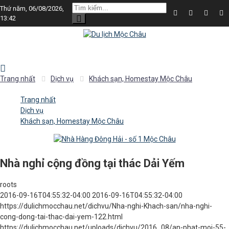
Thứ năm, 06/08/2026,
13:42
Trang nhất
Dịch vụ
Khách sạn, Homestay Mộc Châu
Trang nhất
Dịch vụ
Khách sạn, Homestay Mộc Châu
Nhà nghỉ cộng đồng tại thác Dải Yếm
roots
2016-09-16T04:55:32-04:00
2016-09-16T04:55:32-04:00
https://dulichmocchau.net/dichvu/Nha-nghi-Khach-san/nha-nghi-
cong-dong-tai-thac-dai-yem-122.html
https://dulichmocchau.net/uploads/dichvu/2016_08/an-phat-moi-55-