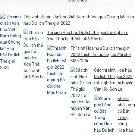
Hoa hậu Du lịch Thế
giới 2022
Tôn vinh di sản văn hóa Việt Nam thông qua Chung kết Hoa
hậu Du lịch Thế giới 2022
Thí sinh Hoa hậu Du lịch thế giới trải nghiệm
Xòe Thái tại thành phố Sơn La
Thí sinh Hoa hậu Du lịch thế giới
2022 thích thú quảng bá đồi chè
Mộc Châu
Các thí sinh Hoa hậu
Du lịch Thế giới 2022
trải nghiệm tại huyện
Vân Hồ, Sơn La
Khám
phá Làng
cổ Bát
Tràng
cùng
Hoa hậu