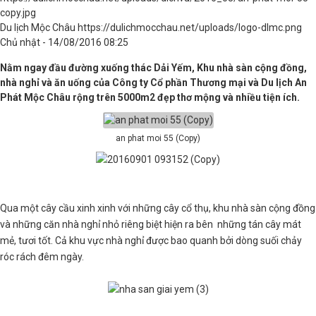
copy.jpg
Du lịch Mộc Châu
https://dulichmocchau.net/uploads/logo-dlmc.png
Chủ nhật - 14/08/2016 08:25
Nằm ngay đầu đường xuống thác Dải Yếm, Khu nhà sàn cộng đồng,
nhà nghỉ và ăn uống của Công ty Cổ phần Thương mại và Du lịch An
Phát Mộc Châu rộng trên 5000m2 đẹp thơ mộng và nhiều tiện ích.
an phat moi 55 (Copy)
Qua một cây cầu xinh xinh với những cây cổ thụ, khu nhà sàn cộng đồng
và những căn nhà nghỉ nhỏ riêng biệt hiện ra bên những tán cây mát
mẻ, tươi tốt. Cả khu vực nhà nghỉ được bao quanh bởi dòng suối chảy
róc rách đêm ngày.