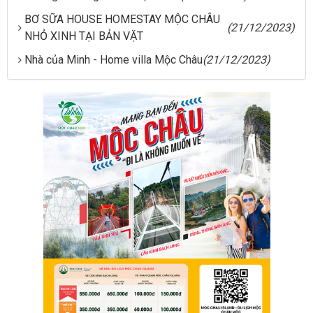
BƠ SỮA HOUSE HOMESTAY MỘC CHÂU
(21/12/2023)
NHỎ XINH TẠI BẢN VẶT
Nhà của Minh - Home villa Mộc Châu
(21/12/2023)