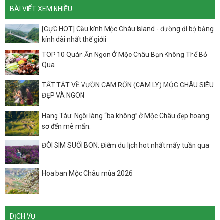
BÀI VIẾT XEM NHIỀU
[CỰC HOT] Cầu kính Mộc Châu Island - đường đi bộ bằng
kính dài nhất thế giớii
TOP 10 Quán Ăn Ngon Ở Mộc Châu Bạn Không Thể Bỏ
Qua
TẤT TẬT VỀ VƯỜN CAM RỐN (CAM LY) MỘC CHÂU SIÊU
ĐẸP VÀ NGON
Hang Táu: Ngôi làng “ba không” ở Mộc Châu đẹp hoang
sơ đến mê mẩn.
ĐÒI SIM SUỐI BON: Điểm du lịch hot nhất mấy tuần qua
Hoa ban Mộc Châu mùa 2026
DỊCH VỤ