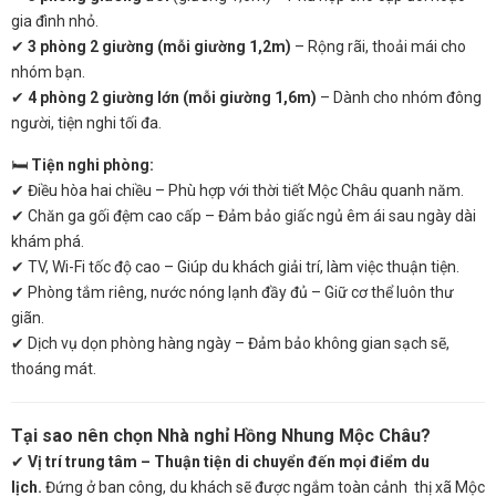
gia đình nhỏ.
✔
3 phòng 2 giường (mỗi giường 1,2m)
– Rộng rãi, thoải mái cho
nhóm bạn.
✔
4 phòng 2 giường lớn (mỗi giường 1,6m)
– Dành cho nhóm đông
người, tiện nghi tối đa.
🛏
Tiện nghi phòng:
✔ Điều hòa hai chiều – Phù hợp với thời tiết Mộc Châu quanh năm.
✔ Chăn ga gối đệm cao cấp – Đảm bảo giấc ngủ êm ái sau ngày dài
khám phá.
✔ TV, Wi-Fi tốc độ cao – Giúp du khách giải trí, làm việc thuận tiện.
✔ Phòng tắm riêng, nước nóng lạnh đầy đủ – Giữ cơ thể luôn thư
giãn.
✔ Dịch vụ dọn phòng hàng ngày – Đảm bảo không gian sạch sẽ,
thoáng mát.
Tại sao nên chọn Nhà nghỉ Hồng Nhung Mộc Châu?
✔
Vị trí trung tâm – Thuận tiện di chuyển đến mọi điểm du
lịch.
Đứng ở ban công, du khách sẽ được ngắm toàn cảnh thị xã Mộc