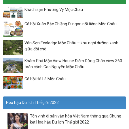
Khách sạn Phương Vy Mộc Châu
Cá hồi Xuân Bắc Chiềng Đi ngon nổi tiếng Mộc Châu
Vân Sơn Ecolodge Mộc Châu – khu nghỉ dưỡng xanh
giữa đồi chè
Khám Phá Mộc View House Điểm Dừng Chân view 360
toàn cảnh Cao Nguyên Mộc Châu
Cá hồi Hà Lê Mộc Châu
Hoa hậu Du lịch Thế giới 2022
Tôn vinh di sản văn hóa Việt Nam thông qua Chung
kết Hoa hậu Du lịch Thế giới 2022