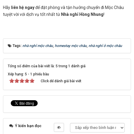
Hãy
liên hệ ngay
để đặt phòng và tận hưởng chuyến đi Mộc Châu
tuyệt vời với dịch vụ tốt nhất từ
Nhà nghỉ Hồng Nhung
!
Tags:
nhà nghỉ mộc châu
,
homestay mộc châu
,
nhà nghỉ ở mộc châu
Tổng số điểm của bài viết là: 5 trong 1 đánh giá
Xếp hạng:
5
-
1
phiếu bầu
Click để đánh giá bài viết
Ý kiến bạn đọc