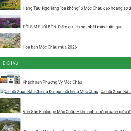
Hang Táu: Ngôi làng “ba không” ở Mộc Châu đẹp hoang sơ 
ĐÒI SIM SUỐI BON: Điểm du lịch hot nhất mấy tuần qua
Hoa ban Mộc Châu mùa 2026
DỊCH VỤ
Khách sạn Phương Vy Mộc Châu
Cá hồi Xuân Bắc
Vân Sơn Ecolodge Mộc Châu – khu nghỉ dưỡng xanh giữa đ