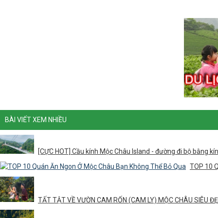
BÀI VIẾT XEM NHIỀU
[CỰC HOT] Cầu kính Mộc Châu Island - đường đi bộ bằng kính
TOP 10 Q
TẤT TẬT VỀ VƯỜN CAM RỐN (CAM LY) MỘC CHÂU SIÊU Đ