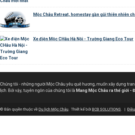
Mộc Châu Retreat, homestay gần gũi thiên nhiên ch
Xe điện Mộc CHâu Hà Nội - Trường Giang Eco Tour
Chúng tôi - những người Mộc Châu yêu quê hương, muốn xây dựng trang 
lịch. Bởi vậy, tuyên ngôn của chúng tôi là
Mang Mộc Châu ra thế giới - 
© Bản quyền thuộc về
Du lịch Mộc Châu
.
Thiết kế bởi
BCB SOLUTIONS
.
|
Điều