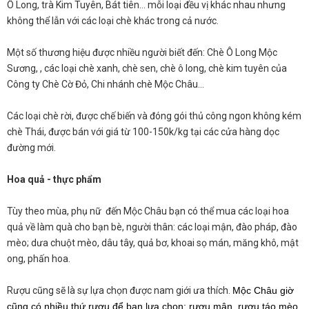
Ô Long, trà Kim Tuyên, Bát tiên… mỗi loại đều vị khác nhau nhưng
không thể lẫn với các loại chè khác trong cả nước.
Một số thương hiệu được nhiều người biết đến: Chè Ô Long Mộc
Sương, , các loại chè xanh, chè sen, chè ô long, chè kim tuyên của
Công ty Chè Cờ Đỏ, Chi nhánh chè Mộc Châu…
Các loại chè rời, được chế biến và đóng gói thủ công ngon không kém
chè Thái, được bán với giá từ 100-150k/kg tại các cửa hàng dọc
đường mới.
Hoa quả - thực phẩm
Tùy theo mùa, phụ nữ đến Mộc Châu bạn có thể mua các loại hoa
quả về làm quà cho bạn bè, người thân: các loại mận, đào pháp, đào
mèo; dưa chuột mèo, dâu tây, quả bơ, khoai sọ mán, măng khô, mật
ong, phấn hoa.
Rượu cũng sẽ là sự lựa chọn được nam giới ưa thích.
Mộc Châu giờ
cũng có nhiều thứ rượu để bạn lựa chọn: rượu mận, rượu táo mèo,