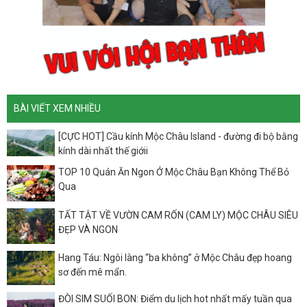
BÀI VIẾT XEM NHIỀU
[CỰC HOT] Cầu kính Mộc Châu Island - đường đi bộ bằng
kính dài nhất thế giớii
TOP 10 Quán Ăn Ngon Ở Mộc Châu Bạn Không Thể Bỏ
Qua
TẤT TẬT VỀ VƯỜN CAM RỐN (CAM LY) MỘC CHÂU SIÊU
ĐẸP VÀ NGON
Hang Táu: Ngôi làng “ba không” ở Mộc Châu đẹp hoang
sơ đến mê mẩn.
ĐÒI SIM SUỐI BON: Điểm du lịch hot nhất mấy tuần qua