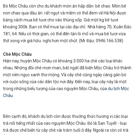
Bò Mộc Châu còn cho du khách món ăn hấp dẫn: bê chao. Món bê
non chao qua dầu ăn rất ngọt và mềm có thể đem về Hà Nội được
bằng cách mua bê tươi cho vào thùng xốp. Giá một kg bê tươi
khoảng 300k. Bạn có thể mua tại các đại chỉ: Nhà hàng 70, Xuân Bắc
181, 64. Nếu có thời gian, có thể đến tận lò mổ và mua bê tươi vừa
thịt xong với giá hữu nghị hơn một chút. (Mr Đậu: 0946.166.538)
Chè Mộc Châu
Hiện nay, huyện Mộc Châu có khoảng 3.000 ha chè các loại khác
nhau. Những đồi chè mơn man, bát ngát đã biến Mộc Châu trở thành
một viên ngọc xanh thơ mộng. Và cây chè cũng ngày càng gắn bó
với cuộc sống của các dân tộc nơi đây. Đến nay, loại cây này là một
trong những biểu tượng của cao nguyên Mộc Châu, của
du lịch Mộc
Châu
Bên cạnh đó, khách du lịch còn được thưởng thức hương vị các loại
trà nổi tiếng nhất của cao nguyên Mộc Châu. Đó là San Tuyết - loại
trà được chế biến từ cây chè vài trăm tuổi ở đây. Ngoài ra còn có trà