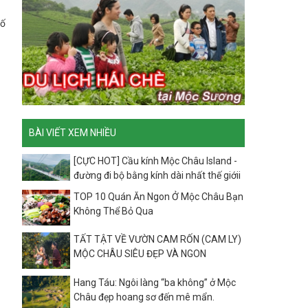
hố
BÀI VIẾT XEM NHIỀU
[CỰC HOT] Cầu kính Mộc Châu Island -
đường đi bộ bằng kính dài nhất thế giớii
TOP 10 Quán Ăn Ngon Ở Mộc Châu Bạn
Không Thể Bỏ Qua
TẤT TẬT VỀ VƯỜN CAM RỐN (CAM LY)
MỘC CHÂU SIÊU ĐẸP VÀ NGON
Hang Táu: Ngôi làng “ba không” ở Mộc
Châu đẹp hoang sơ đến mê mẩn.