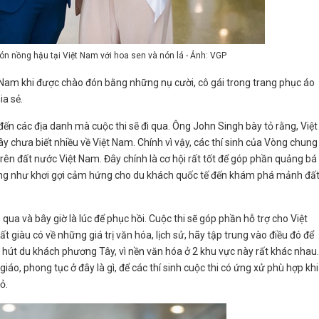
n nồng hậu tại Việt Nam với hoa sen và nón lá - Ảnh: VGP
Nam khi được chào đón bằng những nụ cười, cô gái trong trang phục áo
ia sẻ.
ến các địa danh mà cuộc thi sẽ đi qua. Ông John Singh bày tỏ rằng, Việt
 chưa biết nhiều về Việt Nam. Chính vì vậy, các thí sinh của Vòng chung
 trên đất nước Việt Nam. Đây chính là cơ hội rất tốt để góp phần quảng bá
 cũng như khơi gợi cảm hứng cho du khách quốc tế đến khám phá mảnh đấ
qua và bây giờ là lúc để phục hồi. Cuộc thi sẽ góp phần hỗ trợ cho Việt
 giàu có về những giá trị văn hóa, lịch sử, hãy tập trung vào điều đó để
u hút du khách phương Tây, vì nền văn hóa ở 2 khu vực này rất khác nhau.
giáo, phong tục ở đây là gì, để các thí sinh cuộc thi có ứng xử phù hợp khi
ỏ.