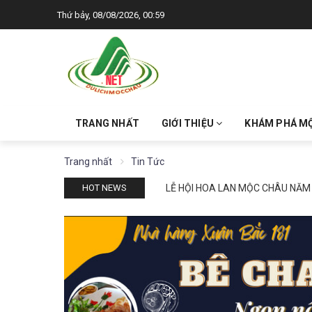
Thứ bảy, 08/08/2026, 00:59
TRANG NHẤT
GIỚI THIỆU
KHÁM PHÁ M
Trang nhất
Tin Tức
LỄ HỘI HOA LAN MỘC CHÂU NĂM
HOT NEWS