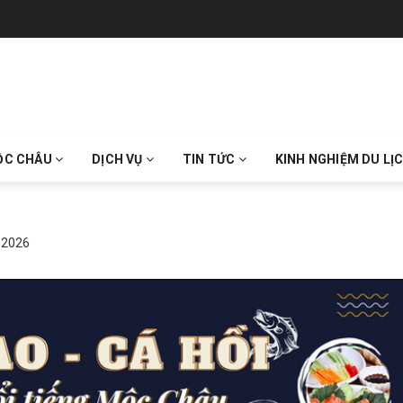
ỘC CHÂU
DỊCH VỤ
TIN TỨC
KINH NGHIỆM DU LỊ
 2026