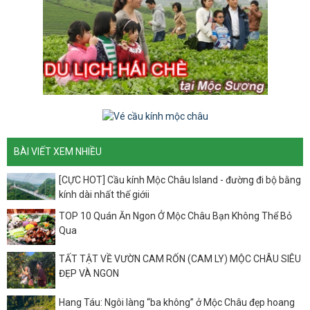
BÀI VIẾT XEM NHIỀU
[CỰC HOT] Cầu kính Mộc Châu Island - đường đi bộ bằng
kính dài nhất thế giớii
TOP 10 Quán Ăn Ngon Ở Mộc Châu Bạn Không Thể Bỏ
Qua
TẤT TẬT VỀ VƯỜN CAM RỐN (CAM LY) MỘC CHÂU SIÊU
ĐẸP VÀ NGON
Hang Táu: Ngôi làng “ba không” ở Mộc Châu đẹp hoang