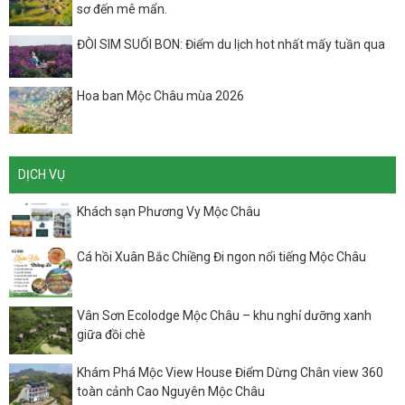
sơ đến mê mẩn.
ĐÒI SIM SUỐI BON: Điểm du lịch hot nhất mấy tuần qua
Hoa ban Mộc Châu mùa 2026
DỊCH VỤ
Khách sạn Phương Vy Mộc Châu
Cá hồi Xuân Bắc Chiềng Đi ngon nổi tiếng Mộc Châu
Vân Sơn Ecolodge Mộc Châu – khu nghỉ dưỡng xanh
giữa đồi chè
Khám Phá Mộc View House Điểm Dừng Chân view 360
toàn cảnh Cao Nguyên Mộc Châu