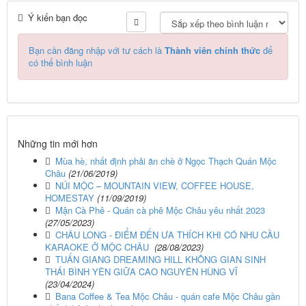
Ý kiến bạn đọc
Bạn cần đăng nhập với tư cách là
Thành viên chính thức
để
có thể bình luận
Những tin mới hơn
Mùa hè, nhất định phải ăn chè ở Ngọc Thạch Quán Mộc
Châu
(21/06/2019)
NÚI MỘC – MOUNTAIN VIEW, COFFEE HOUSE,
HOMESTAY
(11/09/2019)
Mận Cà Phê - Quán cà phê Mộc Châu yêu nhất 2023
(27/05/2023)
CHÂU LONG - ĐIỂM ĐẾN ƯA THÍCH KHI CÓ NHU CẦU
KARAOKE Ở MỘC CHÂU
(28/08/2023)
TUẤN GIANG DREAMING HILL KHÔNG GIAN SINH
THÁI BÌNH YÊN GIỮA CAO NGUYÊN HÙNG VĨ
(23/04/2024)
Bana Coffee & Tea Mộc Châu - quán cafe Mộc Châu gần