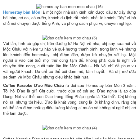
Homestay bản Mòn
là một ngôi nhà sàn xinh xắn được đầu tư xây dựng
bài bản, có ao, có vườn, khách du lịch rất thích, nhất là khách “Tây” vì bà
chủ nói chuyện được tiếng Anh, và phong cách phục vụ chuyên nghiệp.
Vài lần, tình cờ gặp chị trên đường từ Hà Nội về nhà, chị say sưa nói về
Mộc Châu với niềm tự hào về quê hương thanh bình, trong lành về những
lần khách đến homestay, chị được đón, được trò chuyện với họ. Một
người ở vào cái tuổi mọi thứ cũng tạm đủ, không phải quá lo nghĩ về
chuyện tiền nong, cuối tuần lăn lộn Mộc Châu – Hà Nội chỉ để phục vụ
vài người khách. Đó chỉ có thể bởi đam mê, tâm huyết. Và chị mơ ước
sẽ đem về Mộc Châu những điều khác biệt nữa.
Coffee Karaoke D’ao Mộc Châu
ra đời sau Homestay bản Mòn 3 năm.
Tôi hỏi D’ao là gì? Chị cười, trước cửa có cái ao, D’ao nghĩa là ao của
Dung. Nói vui thế, còn D’ao trong tiếng Pháp nghĩa là “Có thể”. Chị không
nói ra, nhưng tôi hiểu, D’ao là khát vọng, cũng là lời khẳng định, rằng chị
có thể làm được những điều tưởng không ai muốn và không ai nghĩ chị có
thể làm được.
Coffee Karaoke D’ao nằm ngay cạnh hồ bản Mòn khá yên bình, lãng mạn.