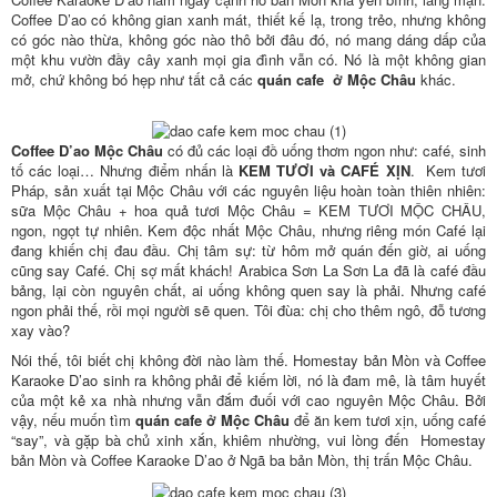
Coffee D’ao có không gian xanh mát, thiết kế lạ, trong trẻo, nhưng không
có góc nào thừa, không góc nào thô bởi đâu đó, nó mang dáng dấp của
một khu vườn đầy cây xanh mọi gia đình vẫn có. Nó là một không gian
mở, chứ không bó hẹp như tất cả các
quán cafe ở Mộc Châu
khác.
Coffee D’ao Mộc Châu
có đủ các loại đồ uống thơm ngon như: café, sinh
tố các loại… Nhưng điểm nhấn là
KEM TƯƠI và CAFÉ XỊN
. Kem tươi
Pháp, sản xuất tại Mộc Châu với các nguyên liệu hoàn toàn thiên nhiên:
sữa Mộc Châu + hoa quả tươi Mộc Châu = KEM TƯƠI MỘC CHÂU,
ngon, ngọt tự nhiên. Kem độc nhất Mộc Châu, nhưng riêng món Café lại
đang khiến chị đau đầu. Chị tâm sự: từ hôm mở quán đến giờ, ai uống
cũng say Café. Chị sợ mất khách! Arabica Sơn La Sơn La đã là café đầu
bảng, lại còn nguyên chất, ai uống không quen say là phải. Nhưng café
ngon phải thế, rồi mọi người sẽ quen. Tôi đùa: chị cho thêm ngô, đỗ tương
xay vào?
Nói thế, tôi biết chị không đời nào làm thế. Homestay bản Mòn và Coffee
Karaoke D’ao sinh ra không phải để kiếm lời, nó là đam mê, là tâm huyết
của một kẻ xa nhà nhưng vẫn đắm đuối với cao nguyên Mộc Châu. Bởi
vậy, nếu muốn tìm
quán cafe ở Mộc Châu
để ăn kem tươi xịn, uống café
“say”, và gặp bà chủ xinh xắn, khiêm nhường, vui lòng đến Homestay
bản Mòn và Coffee Karaoke D’ao ở Ngã ba bản Mòn, thị trấn Mộc Châu.