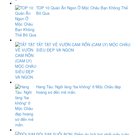
TOP 10 Quán Ăn Ngon Ở Mộc Châu Bạn Không Thể
Bỏ Qua
TẤT TẬT VỀ VƯỜN CAM RỐN (CAM LY) MỘC CHÂU
SIÊU ĐẸP VÀ NGON
Hang Táu: Ngôi làng “ba không” ở Mộc Châu đẹp
hoang sơ đến mê mẩn.
ĐÒI SIM SUỐI BON: Điểm du lịch hot nhất mấy tuần