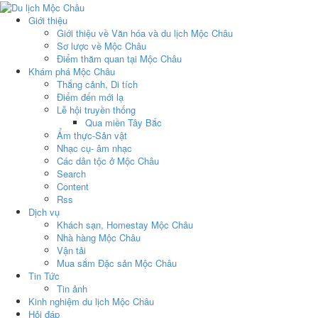
Giới thiệu
Giới thiệu về Văn hóa và du lịch Mộc Châu
Sơ lược về Mộc Châu
Điểm thăm quan tại Mộc Châu
Khám phá Mộc Châu
Thắng cảnh, Di tích
Điểm đến mới lạ
Lễ hội truyền thống
Qua miền Tây Bắc
Ẩm thực-Sản vật
Nhạc cụ- âm nhạc
Các dân tộc ở Mộc Châu
Search
Content
Rss
Dịch vụ
Khách sạn, Homestay Mộc Châu
Nhà hàng Mộc Châu
Vận tải
Mua sắm Đặc sản Mộc Châu
Tin Tức
Tin ảnh
Kinh nghiệm du lịch Mộc Châu
Hỏi đáp