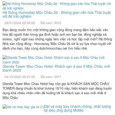
Hệ thống Homestay Mộc Châu 26 - Không gian văn hóa Thái tuyệt
vời để trải nghiệm
28/01/2024 22:33:00
Đã xem: 3012
Bạn đang muốn tìm một không gian cộng đồng mang đậm bản sắc văn
hóa để người thân trong gia đình hoặc anh em bạn bè, đồng nghiệp xả
stress, nghỉ ngơi sau những ngày làm việc và học tập mệt mỏi? Hệ thống
Nhà sàn cộng đồng - Homestay Mộc Châu 26 sẽ là sự lựa chọn tuyệt vời
dành cho bạn, hãy cùng dulichmocchau.net tìm hiểu nhé.
Glenda Tower Moc Chau Hotel- Khách sạn 4 sao ở Mộc Châu mới
toanh 2022
04/10/2022 09:47:00
Đã xem: 3971
Glenda Tower Moc Chau Hotel hay còn gọi là KHÁCH SẠN MỘC CHÂU
TOWER đang chuẩn bị khai trương 15/10 này, hiện khách sạn đang tuyển
dụng khá nhiều nhân viên để hướng tới là khách sạn 4 sao mới nhất ở
Mộc Châu
Đặt vé máy bay nhanh chóng, chất lượng
tại siêu ứng dụng MoMo