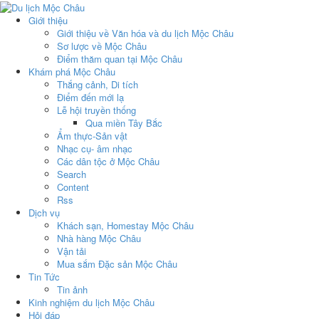
Giới thiệu
Giới thiệu về Văn hóa và du lịch Mộc Châu
Sơ lược về Mộc Châu
Điểm thăm quan tại Mộc Châu
Khám phá Mộc Châu
Thắng cảnh, Di tích
Điểm đến mới lạ
Lễ hội truyền thống
Qua miền Tây Bắc
Ẩm thực-Sản vật
Nhạc cụ- âm nhạc
Các dân tộc ở Mộc Châu
Search
Content
Rss
Dịch vụ
Khách sạn, Homestay Mộc Châu
Nhà hàng Mộc Châu
Vận tải
Mua sắm Đặc sản Mộc Châu
Tin Tức
Tin ảnh
Kinh nghiệm du lịch Mộc Châu
Hỏi đáp