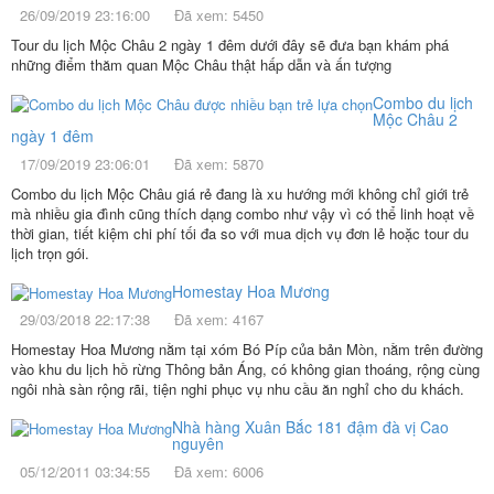
26/09/2019 23:16:00
Đã xem: 5450
Tour du lịch Mộc Châu 2 ngày 1 đêm dưới đây sẽ đưa bạn khám phá
những điểm thăm quan Mộc Châu thật hấp dẫn và ấn tượng
Combo du lịch
Mộc Châu 2
ngày 1 đêm
17/09/2019 23:06:01
Đã xem: 5870
Combo du lịch Mộc Châu giá rẻ đang là xu hướng mới không chỉ giới trẻ
mà nhiều gia đình cũng thích dạng combo như vậy vì có thể linh hoạt về
thời gian, tiết kiệm chi phí tối đa so với mua dịch vụ đơn lẻ hoặc tour du
lịch trọn gói.
Homestay Hoa Mương
29/03/2018 22:17:38
Đã xem: 4167
Homestay Hoa Mương nằm tại xóm Bó Píp của bản Mòn, nằm trên đường
vào khu du lịch hồ rừng Thông bản Áng, có không gian thoáng, rộng cùng
ngôi nhà sàn rộng rãi, tiện nghi phục vụ nhu cầu ăn nghỉ cho du khách.
Nhà hàng Xuân Bắc 181 đậm đà vị Cao
nguyên
05/12/2011 03:34:55
Đã xem: 6006