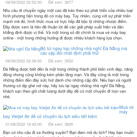
09/08/2022 02:52:00
Đã xem: 3677
Nhu cầu di chuyển ngày một cao đã kéo theo sự phát triển của nhiều loại
hình phương tiện trong đó có máy bay. Tuy nhiên, cùng với sự phát triển
mạnh mẽ đó, hình thức mua vé trực tiếp đã bộc lộ những nhược điểm.
Đây được xem là tiền đề thuận lợi để các giải pháp xuất hiện và dần
khẳng định được vị thế. Và một trong số đó chính là mua vé máy bay
online - một trong những hướng đi được nhiều khách hàng lựa chọn.
Bỏ túi ngay top những nhà nghỉ Đà Nẵng mà
các cặp đôi nhất định phải thử
09/08/2022 02:38:00
Đã xem: 3552
Đà Nẵng được biết đến là một trong những thành phố biển xinh đẹp, năng
động nhưng cũng không kém phần lãng mạn. Và đây cũng là một trong
những điểm đến đầy sức hút dành cho những cặp đôi. Nếu bạn và người
thương có dịp ghé nơi này, hãy lưu lại ngay những nhà nghỉ Đà Nẵng,
khách sạn theo giờ chất lượng dưới đây để có một chuyến đi trọn vẹn
nhé.
Mua vé
máy
bay Vietjet Air để có chuyến du lịch siêu tiết kiệm
01/08/2022 19:42:00
Đã xem: 3630
Bạn có nhu cầu đi xa thường xuyên? Bạn đam mê du lịch? Hay bạn muốn