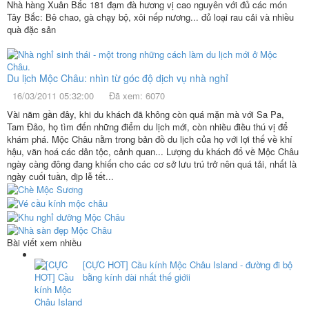
Nhà hàng Xuân Bắc 181 đạm đà hương vị cao nguyên với đủ các món
Tây Bắc: Bê chao, gà chạy bộ, xôi nếp nương... đủ loại rau cải và nhiều
quà đặc sản
Du lịch Mộc Châu: nhìn từ góc độ dịch vụ nhà nghỉ
16/03/2011 05:32:00
Đã xem: 6070
Vài năm gần đây, khi du khách đã không còn quá mặn mà với Sa Pa,
Tam Đảo, họ tìm đến những điểm du lịch mới, còn nhiều điều thú vị để
khám phá. Mộc Châu nằm trong bản đồ du lịch của họ với lợi thế về khí
hậu, văn hoá các dân tộc, cảnh quan... Lượng du khách đổ về Mộc Châu
ngày càng đông đang khiến cho các cơ sở lưu trú trở nên quá tải, nhất là
ngày cuối tuần, dịp lễ tết...
Bài viết xem nhiều
[CỰC HOT] Cầu kính Mộc Châu Island - đường đi bộ
bằng kính dài nhất thế giớii