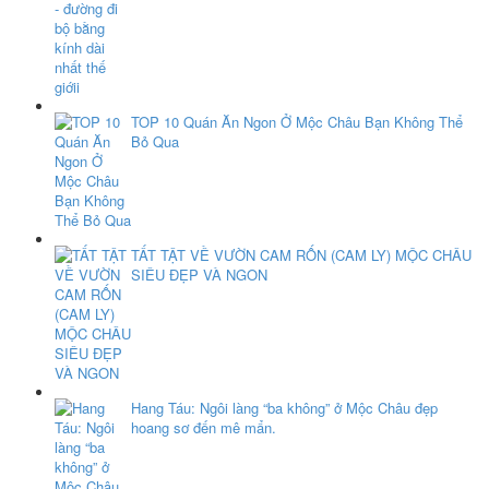
TOP 10 Quán Ăn Ngon Ở Mộc Châu Bạn Không Thể
Bỏ Qua
TẤT TẬT VỀ VƯỜN CAM RỐN (CAM LY) MỘC CHÂU
SIÊU ĐẸP VÀ NGON
Hang Táu: Ngôi làng “ba không” ở Mộc Châu đẹp
hoang sơ đến mê mẩn.