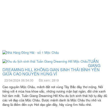
TUẤN
GIANG
DREAMING HILL KHÔNG GIAN SINH THÁI BÌNH YÊN
GIỮA CAO NGUYÊN HÙNG VĨ
23/04/2024 06:54:00
Đã xem: 2819
Cao nguyên Mộc Châu, mảnh đất nơi vùng Tây Bắc đầy thơ mộng. Nổi
tiếng với 4 mùa hoa khoe sắc, những nương mận bạt ngàn, đồi chè xanh
hút tầm mắt. Tuấn Giang Dreaming Hill Khu du lịch sinh thái hội tụ đầy đủ
các vẻ đẹp của Mộc Châu. Được mệnh danh là Mộc Châu thu nhỏ và
đang là điểm đến cực Hot dạo gần đây, hãy cùng tìm hiểu nhé.