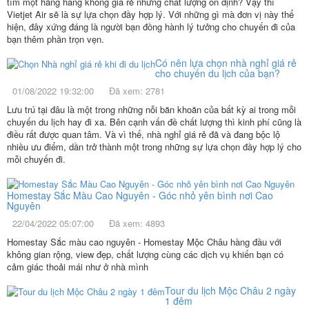
tìm một hãng hàng không giá rẻ nhưng chất lượng ổn định? Vậy thì
Vietjet Air sẽ là sự lựa chọn đầy hợp lý. Với những gì mà đơn vị này thể
hiện, đây xứng đáng là người bạn đồng hành lý tưởng cho chuyến đi của
bạn thêm phần trọn vẹn.
Có nên lựa chọn nhà nghỉ giá rẻ
cho chuyến du lịch của bạn?
01/08/2022 19:32:00
Đã xem: 2781
Lưu trú tại đâu là một trong những nỗi băn khoăn của bất kỳ ai trong mỗi
chuyến du lịch hay đi xa. Bên cạnh vấn đề chất lượng thì kinh phí cũng là
điều rất được quan tâm. Và vì thế, nhà nghỉ giá rẻ đã và đang bộc lộ
nhiều ưu điểm, dần trở thành một trong những sự lựa chọn đầy hợp lý cho
mỗi chuyến đi.
Homestay Sắc Màu Cao Nguyên - Góc nhỏ yên bình nơi Cao
Nguyên
22/04/2022 05:07:00
Đã xem: 4893
Homestay Sắc màu cao nguyên - Homestay Mộc Châu hàng đầu với
không gian rộng, view đẹp, chất lượng cùng các dịch vụ khiến bạn có
cảm giác thoải mái như ở nhà mình
Tour du lịch Mộc Châu 2 ngày
1 đêm