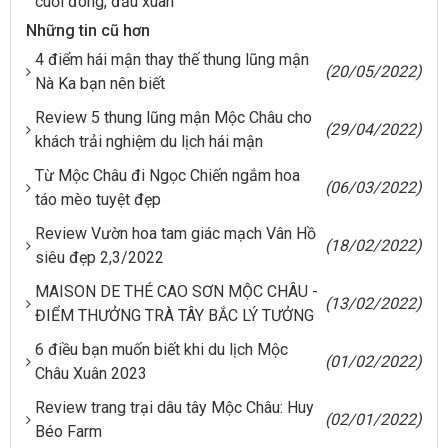
cuối đông, đầu xuân
Những tin cũ hơn
4 điểm hái mận thay thế thung lũng mận
(20/05/2022)
Nà Ka bạn nên biết
Review 5 thung lũng mận Mộc Châu cho
(29/04/2022)
khách trải nghiệm du lịch hái mận
Từ Mộc Châu đi Ngọc Chiến ngắm hoa
(06/03/2022)
táo mèo tuyệt đẹp
Review Vườn hoa tam giác mạch Vân Hồ
(18/02/2022)
siêu đẹp 2,3/2022
MAISON DE THÉ CAO SƠN MỘC CHÂU -
(13/02/2022)
ĐIỂM THƯỞNG TRÀ TÂY BẮC LÝ TƯỞNG
6 điều bạn muốn biết khi du lịch Mộc
(01/02/2022)
Châu Xuân 2023
Review trang trại dâu tây Mộc Châu: Huy
(02/01/2022)
Béo Farm