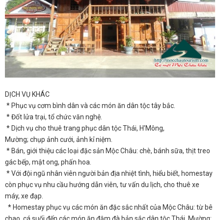
DỊCH VỤ KHÁC
* Phục vụ cơm bình dân và các món ăn dân tộc tây bắc.
* Đốt lửa trại, tổ chức văn nghệ.
* Dịch vụ cho thuê trang phục dân tộc Thái, H'Mông,
Mường; chụp ảnh cưới, ảnh kỉ niệm.
* Bán, giới thiệu các loại đặc sản Mộc Châu: chè, bánh sữa, thịt treo
gác bếp, mật ong, phấn hoa.
* Với đội ngũ nhân viên người bản địa nhiệt tình, hiểu biết, homestay
còn phục vụ nhu cầu hướng dẫn viên, tư vấn du lịch, cho thuê xe
máy, xe đạp.
* Homestay phục vụ các món ăn đặc sắc nhất của Mộc Châu: từ bê
chao, cá suối đến các món ăn đậm đà bản sắc dân tộc Thái, Mường: