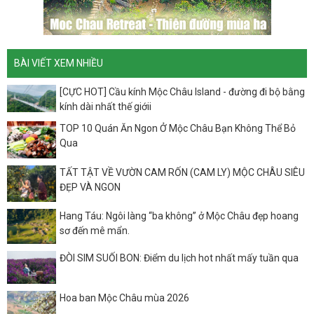
BÀI VIẾT XEM NHIỀU
[CỰC HOT] Cầu kính Mộc Châu Island - đường đi bộ bằng
kính dài nhất thế giớii
TOP 10 Quán Ăn Ngon Ở Mộc Châu Bạn Không Thể Bỏ
Qua
TẤT TẬT VỀ VƯỜN CAM RỐN (CAM LY) MỘC CHÂU SIÊU
ĐẸP VÀ NGON
Hang Táu: Ngôi làng “ba không” ở Mộc Châu đẹp hoang
sơ đến mê mẩn.
ĐÒI SIM SUỐI BON: Điểm du lịch hot nhất mấy tuần qua
Hoa ban Mộc Châu mùa 2026