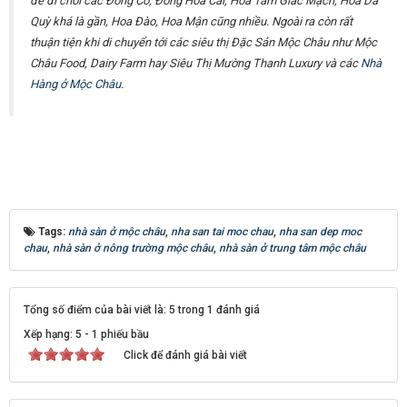
để đi chơi các Đồng Cỏ, Đồng Hoa Cải, Hoa Tam Giác Mạch, Hoa Dã
Quỳ khá là gần, Hoa Đào, Hoa Mận cũng nhiều. Ngoài ra còn rất
thuận tiện khi di chuyển tới các siêu thị Đặc Sản Mộc Châu như Mộc
Châu Food, Dairy Farm hay Siêu Thị Mường Thanh Luxury và các
Nhà
Hàng ở Mộc Châu.
Tags:
nhà sàn ở mộc châu
,
nha san tai moc chau
,
nha san dep moc
chau
,
nhà sàn ở nông trường mộc châu
,
nhà sàn ở trung tâm mộc châu
Tổng số điểm của bài viết là: 5 trong 1 đánh giá
Xếp hạng:
5
-
1
phiếu bầu
Click để đánh giá bài viết