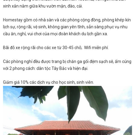
xinh xắn nằm giữa khu vườn mận, đào, cải.
Homestay gồm có nhà sàn và các phòng cộng đồng, phòng khép kín
lịch sự, rộng rãi, vệ sinh, không gian yên tĩnh, sẵn sàng phục vụ nhu
cầu ăn, nghỉ, vui chơi của mọi đoàn khách du lịch gần xa.
Bãi đỗ xe rộng rãi cho các xe từ 30-45 chỗ; Wifi miễn phí.
Các phòng nghỉ đều được trang bị chăn ga gối đệm sạch sẽ, ấm cúng
với 2 phong cách: dân tộc Tây Bắc và hiện đại.
Giảm giá 10% các dịch vụ cho học sinh, sinh viên.