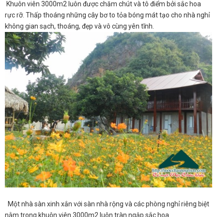
Khuôn viên 3000m2 luôn được chăm chút và tô điểm bởi sắc hoa
rực rỡ. Thấp thoáng những cây bơ to tỏa bóng mát tạo cho nhà nghỉ
không gian sạch, thoáng, đẹp và vô cùng yên tĩnh.
Một nhà sàn xinh xắn với sàn nhà rộng và các phòng nghỉ riêng biệt
nằm trong khuôn viên 3000m2 luôn tràn ngập sắc hoa.