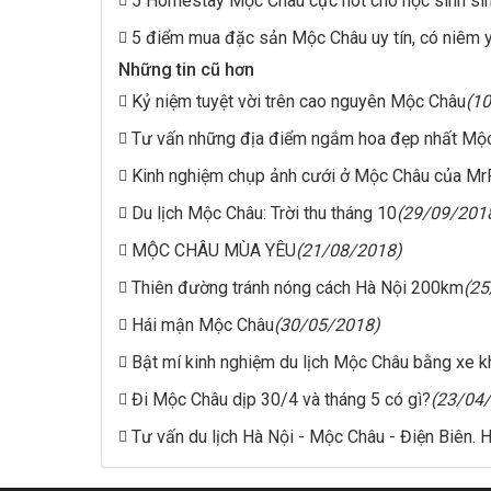
5 Homestay Mộc Châu cực hot cho học sinh sin
5 điểm mua đặc sản Mộc Châu uy tín, có niêm y
Những tin cũ hơn
Kỷ niệm tuyệt vời trên cao nguyên Mộc Châu
(1
Tư vấn những địa điểm ngắm hoa đẹp nhất Mộc
Kinh nghiệm chụp ảnh cưới ở Mộc Châu của M
Du lịch Mộc Châu: Trời thu tháng 10
(29/09/201
MỘC CHÂU MÙA YÊU
(21/08/2018)
Thiên đường tránh nóng cách Hà Nội 200km
(25
Hái mận Mộc Châu
(30/05/2018)
Bật mí kinh nghiệm du lịch Mộc Châu bằng xe 
Đi Mộc Châu dịp 30/4 và tháng 5 có gì?
(23/04
Tư vấn du lịch Hà Nội - Mộc Châu - Điện Biên. H