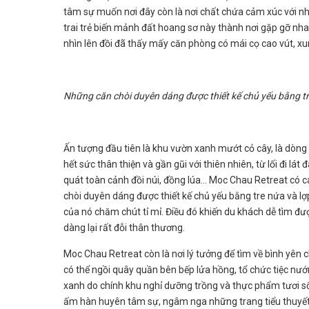
tâm sự muốn nơi đây còn là nơi chất chứa cảm xúc với nhữ
trai trẻ biến mảnh đất hoang sơ này thành nơi gặp gỡ nha
nhìn lên đồi đã thấy mấy căn phòng có mái cọ cao vút, xun
Những căn chòi duyên dáng được thiết kế chủ yếu bằng t
Ấn tượng đầu tiên là khu vườn xanh mướt cỏ cây, là dòng
hết sức thân thiện và gần gũi với thiên nhiên, từ lối đi lá
quát toàn cảnh đồi núi, đồng lúa… Moc Chau Retreat có c
chòi duyên dáng được thiết kế chủ yếu bằng tre nứa và 
của nó chăm chút tỉ mỉ. Điều đó khiến du khách dễ tìm đư
dàng lại rất đỗi thân thương.
Moc Chau Retreat còn là nơi lý tưởng để tìm về bình yên 
có thể ngồi quây quần bên bếp lửa hồng, tổ chức tiệc nư
xanh do chính khu nghỉ dưỡng trồng và thực phẩm tươi số
ấm hàn huyên tâm sự, ngâm nga những trang tiểu thuyết về