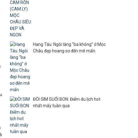
i
Hang Táu: Ngôi làng “ba không” ở Mộc
Châu đẹp hoang sơ đến mê mẩn.
a
ịu
ĐÒI SIM SUỐI BON: Điểm du lịch hot
nhất mấy tuần qua
n
à