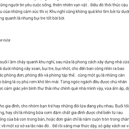
ng người tin yêu cuộc sống, thiên nhiên vạn vật... Điều đó thôi thúc cậu
u của những cảm xúc thi vị. Khu nghỉ cũng không quá khó tìm bởi từ dướ
g quanh là nhưng bụi tre tốt bời bời.
re nứa
 suối ì ầm chảy quanh khu nghỉ, sau nữa là phong cách xây dựng nhà cử
t đá dưới những cây xoan, bụi tre, bụi nhót, cho đến ban công nhìn ra bao
ác phòng đơn, phòng đôi và phòng tập thể... cùng một gu là những căn
lợp bằng lá cọ phủ rơm khô lên mái. Từng ngóc ngách đều được chủ nhân
ợc cảm giác yên bình thư thái như chính quê nhà mình vậy, vừa ấm áp, d
cho gia đình, cho nhóm bạn trẻ hay những đôi lứa đang yêu nhau. Buổi tối
ớng, hay chỉ là những bữa cơm đậm chất gia đình được chế biến từ rau
ng của bà con trong bản, hoặc đơn giản chỉ là nằm cuộn tròn trong chă
 một xứ sở xa lắc nào đó... Để rồi sáng mai thức dậy, xỏ giày xách xe v