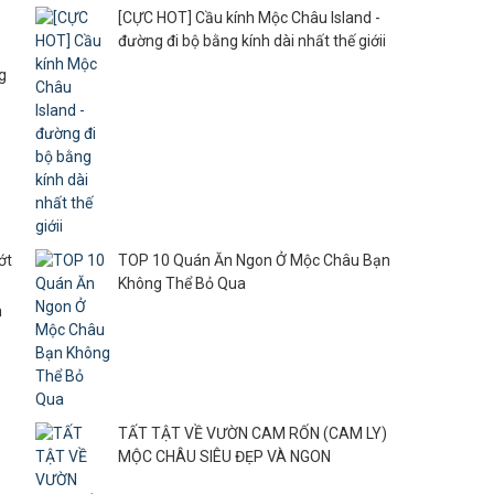
[CỰC HOT] Cầu kính Mộc Châu Island -
đường đi bộ bằng kính dài nhất thế giớii
g
ớt
TOP 10 Quán Ăn Ngon Ở Mộc Châu Bạn
Không Thể Bỏ Qua
n
TẤT TẬT VỀ VƯỜN CAM RỐN (CAM LY)
MỘC CHÂU SIÊU ĐẸP VÀ NGON