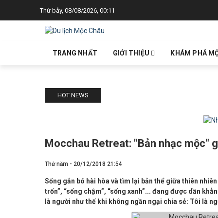
Thứ bảy, 08/08/2026, 00:11
TRANG NHẤT
GIỚI THIỆU
KHÁM PHÁ M
HOT NEWS
Mocchau Retreat: "Bản nhạc mộc" g
Thứ năm - 20/12/2018 21:54
Sống gắn bó hài hòa và tìm lại bản thể giữa thiên nhiê
trốn”, “sống chậm”, “sống xanh”... đang được dần khẳ
là người như thế khi không ngần ngại chia sẻ: Tôi là ng