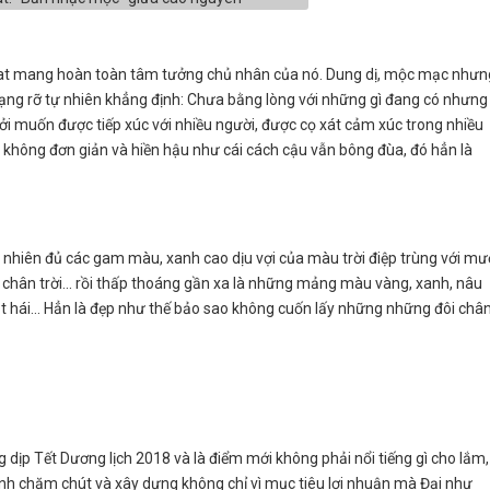
at mang hoàn toàn tâm tưởng chủ nhân của nó. Dung dị, mộc mạc nhưn
 rạng rỡ tự nhiên khẳng định: Chưa bằng lòng với những gì đang có nhưng
 bởi muốn được tiếp xúc với nhiều người, được cọ xát cảm xúc trong nhiều
ày không đơn giản và hiền hậu như cái cách cậu vẫn bông đùa, đó hẳn là
n nhiên đủ các gam màu, xanh cao dịu vợi của màu trời điệp trùng với mư
ân trời... rồi thấp thoáng gần xa là những mảng màu vàng, xanh, nâu
t hái... Hẳn là đẹp như thế bảo sao không cuốn lấy những những đôi châ
dịp Tết Dương lịch 2018 và là điểm mới không phải nổi tiếng gì cho lắm,
h chăm chút và xây dựng không chỉ vì mục tiêu lợi nhuận mà Đại như