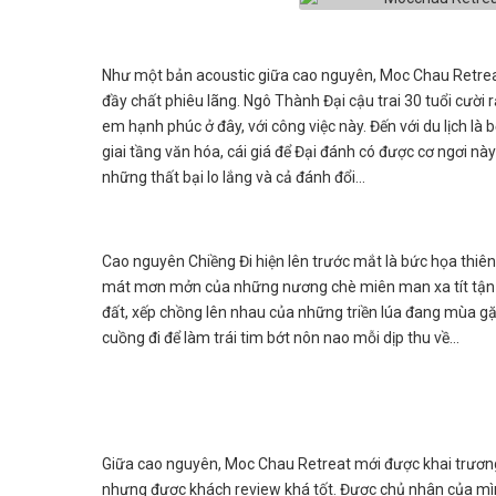
Như một bản acoustic giữa cao nguyên, Moc Chau Retre
đầy chất phiêu lãng. Ngô Thành Đại cậu trai 30 tuổi cười
em hạnh phúc ở đây, với công việc này. Đến với du lịch là
giai tầng văn hóa, cái giá để Đại đánh có được cơ ngơi n
những thất bại lo lắng và cả đánh đổi...
Cao nguyên Chiềng Đi hiện lên trước mắt là bức họa thiê
mát mơn mởn của những nương chè miên man xa tít tận ch
đất, xếp chồng lên nhau của những triền lúa đang mùa gặ
cuồng đi để làm trái tim bớt nôn nao mỗi dịp thu về...
Giữa cao nguyên, Moc Chau Retreat mới được khai trương 
nhưng được khách review khá tốt. Được chủ nhân của mìn