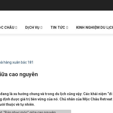
ỘC CHÂU
DỊCH VỤ
TIN TỨC
KINH NGHIỆM DU LỊ
iữa cao nguyên
n đang là xu hướng chung và trong du lịch cũng vậy: Các khái niệm “đi
ng định được giá trị bền vững của nó. Chủ nhân của Mộc Châu Retreat
ười thuộc về tự nhiên.