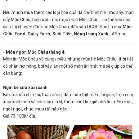
Nếu muốn mua thêm các loại hoa quả đã chế biến như mơ sấy, mận
sấy Mộc Châu, hay rượu mơ, rượu mận Mộc Châu… có thể vào các
siêu thị chuyên đặc sản Mộc Châu, đặc sản OCOP Sơn La như
Mộc
Châu Food, Dairy Farm, Suối Tiên, Nông trang Xanh
… để mua.
- Món ngon Mộc Châu tháng 4:
Món ăn Mộc Châu vô cùng nhiều, nhưng mùa hè Mộc Châu, thời tiết
có phần hơi nóng, bởi vậy, ăn một số món ăn mát mẻ sẽ giúp cơ thể
cân bằng:
Nộm bê sữa xoài xanh
Bê sữa hấp chín tới, thái mỏng, đảm bảo thịt mềm, bì giòn, trộn cùng
xoài xanh non và các loại gia vị, thêm chút lạc giã nhỏ ăn mềm mát,
ngọt ngọt, chua chua rất hấp dẫn.
Giá 70-100k/ đĩa.