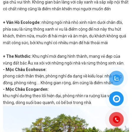
gia chủ vui tính. Không gian bản làng với cây xanh và sắp xếp nội thất
có chất riêng cũng là điểm nhấn khiến mọi người muốn đến
+ Vân Hồ Ecologde:
những ngôi nhà nhỏ xinh nằm dưới chân đồi,
phía sau là rừng thông xanh vi vu là điểm cộng để nơi này thu hút
khách, thêm nữa, muốn đi hái mận và ăn mận, du khách không quá
mất công sức, bởi khu nghỉ có nhiều mận để hái thoải mái
+ The Nothdic:
Khu nghỉ mới đang hình thành, mang vẻ đẹp của
vùng đất bắc Âu xa xôi với những ngôi nhà và rừng thông xinh xắn.
- Mộc Châu Ecohouse:
phong cách thân thiện, phòng nghỉ đa dạng về kiểu loại: nhà cộng
đồng, phòng riêng…. Không gian rộng, ấm cúng là điểm nhấn
- Mộc Châu Ecogarden:
khu nghỉ dưỡng theo lối hiện đại, phòng nhìn ra ruộng lúa và rừng
thông, dòng suối bao quanh, có bể bơi trong nhà.