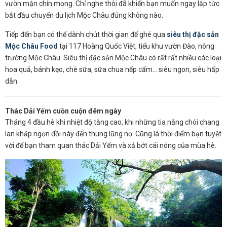
vườn mận chín mọng. Chỉ nghe thôi đã khiến bạn muốn ngay lập tức
bắt đầu chuyến du lịch Mộc Châu đúng không nào.
Tiếp đến bạn có thể dành chút thời gian để ghé qua
siêu thị đặc sản
Mộc Châu Food
tại 117 Hoàng Quốc Việt, tiểu khu vườn Đào, nông
trường Mộc Châu. Siêu thị đặc sản Mộc Châu có rất rất nhiều các loại
hoa quả, bánh kẹo, chè sữa, sữa chua nếp cẩm… siêu ngon, siêu hấp
dẫn.
Thác Dải Yếm cuồn cuộn đêm ngày
Tháng 4 đầu hè khi nhiệt độ tăng cao, khi những tia nắng chói chang
lan khắp ngọn đồi này đến thung lũng nọ. Cũng là thời điểm bạn tuyệt
vời để bạn tham quan thác Dải Yếm và xả bớt cái nóng của mùa hè.