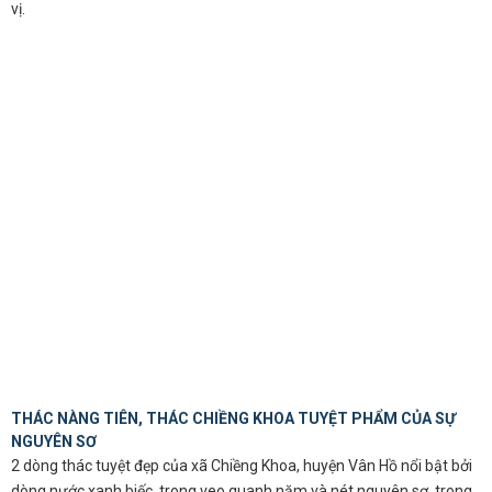
vị.
THÁC NÀNG TIÊN, THÁC CHIỀNG KHOA TUYỆT PHẨM CỦA SỰ
NGUYÊN SƠ
2 dòng thác tuyệt đẹp của xã Chiềng Khoa, huyện Vân Hồ nổi bật bởi
dòng nước xanh biếc, trong veo quanh năm và nét nguyên sơ, trong