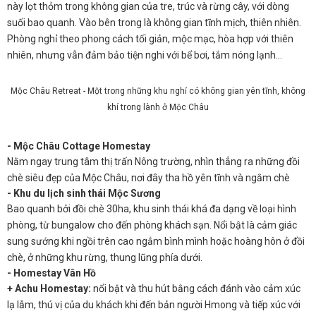
này lọt thỏm trong không gian của tre, trúc và rừng cây, với dòng
suối bao quanh. Vào bên trong là không gian tĩnh mịch, thiên nhiên.
Phòng nghỉ theo phong cách tối giản, mộc mạc, hòa hợp với thiên
nhiên, nhưng vẫn đảm bảo tiện nghi với bể bơi, tắm nóng lạnh…
Mộc Châu Retreat - Một trong những khu nghỉ có không gian yên tĩnh, không
khí trong lành ở Mộc Châu
- Mộc Châu Cottage Homestay
Nằm ngay trung tâm thị trấn Nông trường, nhìn thẳng ra những đồi
chè siêu đẹp của Mộc Châu, nơi đây tha hồ yên tĩnh và ngắm chè
- Khu du lịch sinh thái Mộc Sương
Bao quanh bởi đồi chè 30ha, khu sinh thái khá đa dạng về loại hình
phòng, từ bungalow cho đến phòng khách sạn. Nổi bật là cảm giác
sung sướng khi ngồi trên cao ngắm bình mình hoặc hoàng hôn ở đồi
chè, ở những khu rừng, thung lũng phía dưới.
- Homestay Vân Hồ
+ Achu Homestay:
nổi bật và thu hút bằng cách đánh vào cảm xúc
lạ lẫm, thú vị của du khách khi đến bản người Hmong và tiếp xúc với