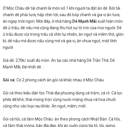
Ở Mộc Châu dê tái chanh là món số 1 khi người ta đặt ăn dê. Bởi tái
chanh dê phải tươi, hấp chín tới, sau đó bóp chanh và gia vị ăn tươi,
ăn ngay mới ngon. Mới đây, ở nhà hàng
Dê Mạnh Mãi
xuất hiện món
dê ủ trấu, dê nấu mẻ cũng đang thu hút sự tò mò của mọi người. Dê
ủ trấu được vùi trong trấu và chín tự nhiên, ăn ngọt và mềm thịt, giòn
bì; dê nấu mẻ được nấu cùng mẻ và gia vị, ăn chua ngọt, mát tỉnh
người.
Giá dê: 270k/ suất đủ món. Ăn tại các nhà hàng Dê Trần Thế, Dê
Mạnh Mãi, Đệ nhất dê…
Gỏi cá:
Có 2 phong cách ăn gỏi cá khác nhau ở Mộc Châu.
Gỏi cá theo kiểu dân tộc Thái địa phương dùng cá trắm, cá rô. Cá lọc
phile để khô, thái mỏng trộn cùng nước măng chua và hoa chuối
cũng như các loại rau khác. Ăn ngọt, mềm, mát.
Gỏi cá hồi, cá tầm Mộc Châu: ăn theo phong cách Nhật Bản. Cá hồi,
cá tầm thái mỏng, bày đĩa đẹp, khi ăn cuốn cùng tía tô, tỏi, gừng,