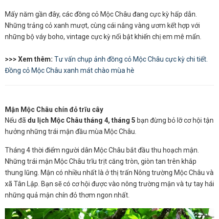
Mấy năm gần đây, các đồng cỏ Mộc Châu đang cực kỳ hấp dẫn.
Những trảng cỏ xanh mượt, cùng cái nắng vàng ươm kết hợp với
những bộ váy boho, vintage cực kỳ nổi bật khiến chị em mê mẩn.
>>> Xem thêm:
Tư vấn chụp ảnh đồng cỏ Mộc Châu cực kỳ chi tiết.
Đồng cỏ Mộc Châu xanh mát chào mùa hè
Mận Mộc Châu chín đỏ trĩu cây
Nếu đã
du lịch Mộc Châu tháng 4, tháng 5
bạn đừng bỏ lỡ cơ hội tận
hưởng những trái mận đầu mùa Mộc Châu.
Tháng 4 thời điểm người dân Mộc Châu bắt đầu thu hoạch mận.
Những trái mận Mộc Châu trĩu trịt căng tròn, giòn tan trên khắp
thung lũng. Mận có nhiều nhất là ở thị trấn Nông trường Mộc Châu và
xã Tân Lập. Bạn sẽ có cơ hội được vào nông trường mận và tự tay hái
những quả mận chín đỏ thơm ngon nhất.