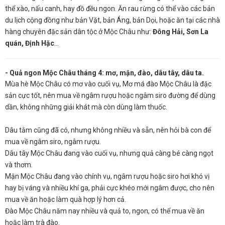
thể xào, nấu canh, hay đồ đều ngon. Ăn rau rừng có thể vào các bản
du lịch cộng đồng như bản Vặt, bản Áng, bản Dọi, hoặc ăn tại các nhà
hàng chuyên đặc sản dân tộc ở Mộc Châu như:
Đông Hải, Sơn La
quán, Định Hặc
…
- Quả ngon Mộc Châu tháng 4: mơ, mận, đào, dâu tây, dâu ta.
Mùa hè Mộc Châu có mơ vào cuối vụ, Mơ má đào Mộc Châu là đặc
sản cực tốt, nên mua về ngâm rượu hoặc ngâm siro đường để dùng
dần, không những giải khát mà còn dùng làm thuốc.
Dâu tằm cũng đã có, nhưng không nhiều và sẵn, nên hỏi bà con để
mua về ngâm siro, ngâm rượu.
Dâu tây Mộc Châu đang vào cuối vụ, nhưng quả càng bé càng ngọt
và thơm.
Mận Mộc Châu đang vào chính vụ, ngâm rượu hoặc siro hơi khó vị
hay bị váng và nhiều khí ga, phải cực khéo mới ngâm được, cho nên
mua về ăn hoặc làm quà hợp lý hơn cả.
Đào Mộc Châu năm nay nhiều và quả to, ngon, có thể mua về ăn
hoặc làm trà đào.