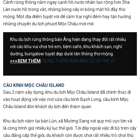
Cánh rừng thông nằm ngay cạnh hồ nước nhân tạo rộng hơn 5ha.
Làn nước hồ trong vắt, những bóng cây in bóng mặt hồ đầy thơ
mộng. Một địa điểm tuyệt vời để cắm trại nghỉ đêm hay tận hưởng
những chuyến du lịch phượt Mộc Châu mới mẻ.
Khu du lịch rừng thông bản Áng hiện đang thay đổi rất nhiều
với các khu vui chơi trẻ em, tiệm cafe, khu khách sạn, nghỉ
dưỡng, bungalow tuyệt đẹp dưới tán thông thơ mộng.
>>>XEM THÊM
:
RỪNG THÔNG BẢN ÁNG CÓ GÌ THÚ VỊ
CẦU KÍNH MỘC CHÂU ISLAND
Sau 2 năm xây dựng, khu du lịch Mộc Châu Island đã chính thức đi
vào hoạt động vởi việc mở cửa cầu kính Bạch Long, cầu kính Mộc
Châu Island đón khách du lịch đến thăm quan.
Khu du lịch nằm tại bản Lùn, xã Mường Sang với quy mô cực lớn và
là công trình giữ nhiều kỷ lục thế giới. Tới đây ngoài việc đi bộ trên cây
cầu đẳng cấp thế giới, du khách còn được chơi rất nhiều trò chơi thú