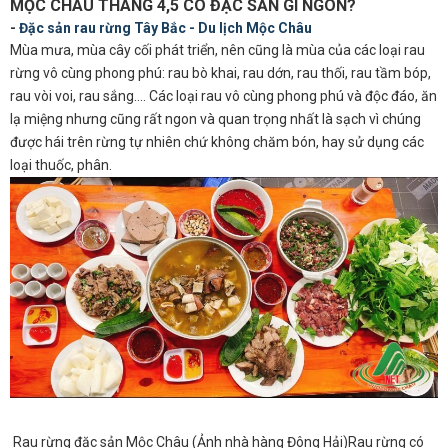
MỘC CHÂU THÁNG 4,5 CÓ ĐẶC SẢN GÌ NGON?
-
Đặc sản rau rừng Tây Bắc - Du lịch Mộc Châu
Mùa mưa, mùa cây cối phát triển, nên cũng là mùa của các loại rau
rừng vô cùng phong phú: rau bò khai, rau dớn, rau thối, rau tầm bóp,
rau vòi voi, rau sắng…. Các loại rau vô cùng phong phú và độc đáo, ăn
lạ miệng nhưng cũng rất ngon và quan trọng nhất là sạch vì chúng
được hái trên rừng tự nhiên chứ không chăm bón, hay sử dụng các
loại thuốc, phân.
Rau rừng đặc sản Mộc Châu (Ảnh nhà hàng Đông Hải)Rau rừng có