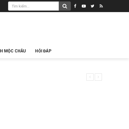
CH MỘC CHÂU
HỎI ĐÁP