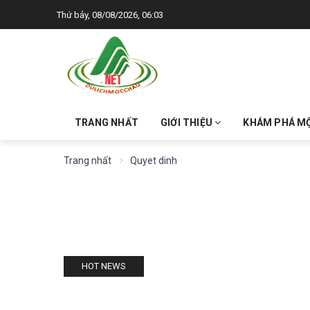
Thứ bảy, 08/08/2026, 06:03
TRANG NHẤT
GIỚI THIỆU
KHÁM PHÁ M
Trang nhất
Quyet dinh
HOT NEWS