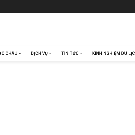
ỘC CHÂU
DỊCH VỤ
TIN TỨC
KINH NGHIỆM DU LỊ