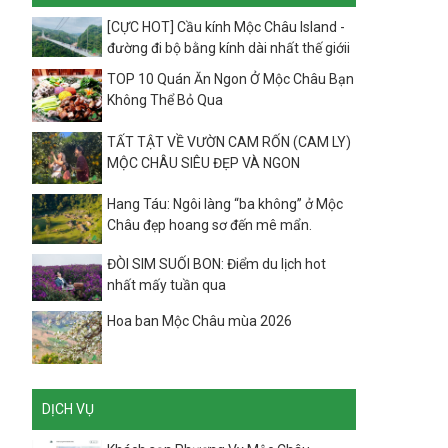
[CỰC HOT] Cầu kính Mộc Châu Island -
đường đi bộ bằng kính dài nhất thế giớii
TOP 10 Quán Ăn Ngon Ở Mộc Châu Bạn
Không Thể Bỏ Qua
TẤT TẬT VỀ VƯỜN CAM RỐN (CAM LY)
MỘC CHÂU SIÊU ĐẸP VÀ NGON
Hang Táu: Ngôi làng “ba không” ở Mộc
Châu đẹp hoang sơ đến mê mẩn.
ĐÒI SIM SUỐI BON: Điểm du lịch hot
nhất mấy tuần qua
Hoa ban Mộc Châu mùa 2026
DỊCH VỤ