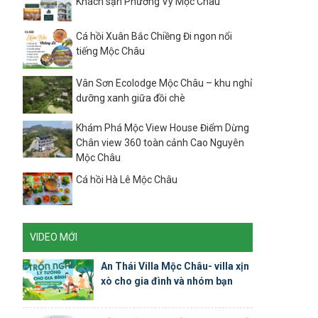
Khách sạn Phương Vy Mộc Châu
Cá hồi Xuân Bắc Chiềng Đi ngon nổi
tiếng Mộc Châu
Vân Sơn Ecolodge Mộc Châu – khu nghỉ
dưỡng xanh giữa đồi chè
Khám Phá Mộc View House Điểm Dừng
Chân view 360 toàn cảnh Cao Nguyên
Mộc Châu
Cá hồi Hà Lê Mộc Châu
VIDEO MỚI
An Thái Villa Mộc Châu- villa xịn
xò cho gia đình và nhóm bạn