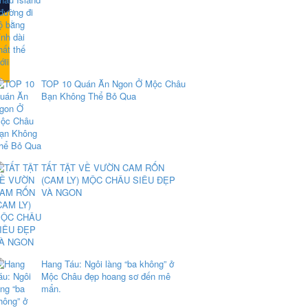
TOP 10 Quán Ăn Ngon Ở Mộc Châu
Bạn Không Thể Bỏ Qua
TẤT TẬT VỀ VƯỜN CAM RỐN
(CAM LY) MỘC CHÂU SIÊU ĐẸP
VÀ NGON
Hang Táu: Ngôi làng “ba không” ở
Mộc Châu đẹp hoang sơ đến mê
mẩn.