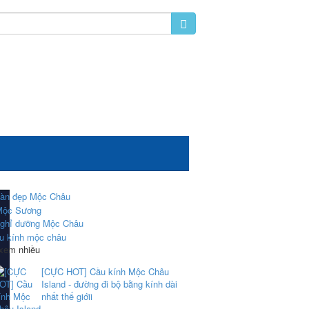
 xem nhiều
[CỰC HOT] Cầu kính Mộc Châu
Island - đường đi bộ bằng kính dài
nhất thế giớii