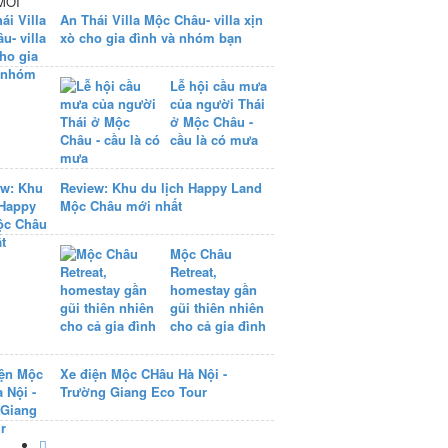
MỚI
An Thái Villa Mộc Châu- villa xịn
xò cho gia đình và nhóm bạn
Lễ hội cầu mưa
của người Thái
ở Mộc Châu -
cầu là có mưa
Review: Khu du lịch Happy Land
Mộc Châu mới nhất
Mộc Châu
Retreat,
homestay gần
gũi thiên nhiên
cho cả gia đình
Xe điện Mộc CHâu Hà Nội -
Trường Giang Eco Tour