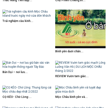
Thác Nàng Tiên đẹp...
Chợ Phiên Chiềng Đi...
Trải nghiệm cầu kính...
Bình yên dưới chân...
Bản Dọi – nơi lưu...
REVIEW Vườn tam giác...
CỌ KÉO- Chờ Lồng:...
Mộc Châu bình yên và...