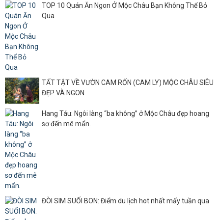
TOP 10 Quán Ăn Ngon Ở Mộc Châu Bạn Không Thể Bỏ
Qua
TẤT TẬT VỀ VƯỜN CAM RỐN (CAM LY) MỘC CHÂU SIÊU
ĐẸP VÀ NGON
Hang Táu: Ngôi làng “ba không” ở Mộc Châu đẹp hoang
sơ đến mê mẩn.
ĐÒI SIM SUỐI BON: Điểm du lịch hot nhất mấy tuần qua