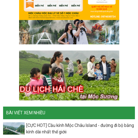
BÀI VIẾT XEM NHIỀU
[CỰC HOT] Cầu kính Mộc Châu Island - đường đi bộ bằng
kính dài nhất thế giớii