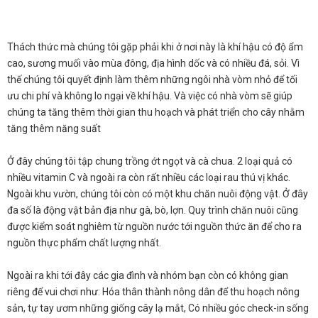
Thách thức mà chúng tôi gặp phải khi ở nơi này là khí hậu có độ ẩm
cao, sương muối vào mùa đông, địa hình dốc và có nhiều đá, sỏi. Vì
thế chúng tôi quyết định làm thêm những ngôi nhà vòm nhỏ để tối
ưu chi phí và không lo ngại về khí hậu. Và việc có nhà vòm sẽ giúp
chúng ta tăng thêm thời gian thu hoạch và phát triển cho cây nhằm
tăng thêm năng suất
Ở đây chúng tôi tập chung trồng ớt ngọt và cà chua. 2 loại quả có
nhiều vitamin C và ngoài ra còn rất nhiều các loại rau thú vị khác.
Ngoài khu vườn, chúng tôi còn có một khu chăn nuôi động vật. Ở đây
đa số là động vật bản địa như gà, bò, lợn. Quy trình chăn nuôi cũng
được kiểm soát nghiêm từ nguồn nước tới nguồn thức ăn để cho ra
nguồn thực phẩm chất lượng nhất.
Ngoài ra khi tới đây các gia đình và nhóm bạn còn có không gian
riêng để vui chơi như: Hóa thân thành nông dân để thu hoạch nông
sản, tự tay ươm những giống cây lạ mắt, Có nhiều góc check-in sống