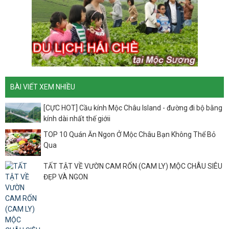
BÀI VIẾT XEM NHIỀU
[CỰC HOT] Cầu kính Mộc Châu Island - đường đi bộ bằng
kính dài nhất thế giớii
TOP 10 Quán Ăn Ngon Ở Mộc Châu Bạn Không Thể Bỏ
Qua
TẤT TẬT VỀ VƯỜN CAM RỐN (CAM LY) MỘC CHÂU SIÊU
ĐẸP VÀ NGON