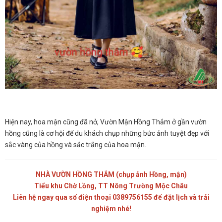
Hiện nay, hoa mận cũng đã nở, Vườn Mận Hồng Thắm ở gần vườn
hồng cũng là cơ hội để du khách chụp những bức ảnh tuyệt đẹp với
sắc vàng của hồng và sắc trắng của hoa mận.
NHÀ VƯỜN HỒNG THẮM (chụp ảnh Hồng, mận)
Tiểu khu Chờ Lồng, TT Nông Trường Mộc Châu
Liên hệ ngay qua số điện thoại 0389756155 để đặt lịch và trải
nghiệm nhé!