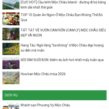
[CỰC HOT] Cầu kính Mộc Châu Island - đường đi bộ bằng
kính dài nhất thế giớii
TOP 10 Quán Ăn Ngon Ở Mộc Châu Bạn Không Thể Bỏ
Qua
TẤT TẬT VỀ VƯỜN CAM RỐN (CAM LY) MỘC CHÂU SIÊU
ĐẸP VÀ NGON
Hang Táu: Ngôi làng “ba không” ở Mộc Châu đẹp hoang
sơ đến mê mẩn.
ĐÒI SIM SUỐI BON: Điểm du lịch hot nhất mấy tuần qua
Hoa ban Mộc Châu mùa 2026
DỊCH VỤ
Khách sạn Phương Vy Mộc Châu