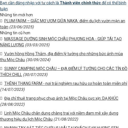
Bạn cần đăng nhập với tư cách là
Thành viên chính thức
để có thể bình
luận
Những tin mới hơn
PLUM FARM – GIẤC MƠ ƯƠM GIỮA NAKA: điểm du lịch vườn mận an
toàn
(23/06/2025)
Những tin cũ hơn
MASSAGE DƯỠNG SINH MỘC CHÂU PHƯƠNG HOA - GIÚP TÁI TẠO
NĂNG LƯỢNG
(03/03/2025)
Vườn hồng Hồng Thắm, địa điểm lý tưởng cho những bức ảnh mùa
thu Mộc Châu
(30/09/2024)
SUNNY CAMPING MỘC CHÂU – ĐỊA ĐIỂM LÝ TƯỞNG CHO CÁC TÍN ĐỒ
THÍCH CHILL
(30/07/2023)
THÊNH THANG FARM - nơi trải nghiệm rau hữu cơ hoàn toàn miễn phí
(14/07/2023)
Địa chỉ thuê trang phục chụp ảnh tại Mộc Châu cực xịn: DẠ KHÚC
(28/08/2022)
Linh Mộc Châu chân dung chàng trai với niềm đam mê xây dựng
thương hiệu du lịch Mộc Châu
(21/08/2022)