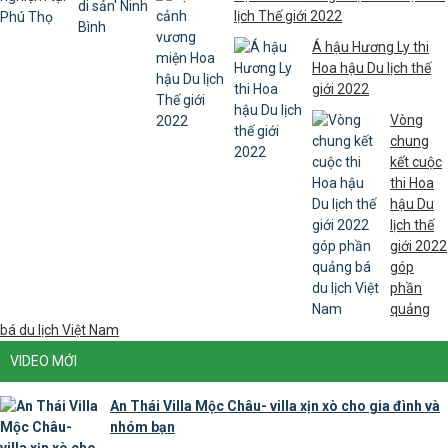
lịch Thế giới 2022
Á hậu Hương Ly thi
Hoa hậu Du lịch thế
giới 2022
Vòng
chung
kết cuộc
thi Hoa
hậu Du
lịch thế
giới 2022
góp
phần
quảng
bá du lịch Việt Nam
VIDEO MỚI
An Thái Villa Mộc Châu- villa xịn xò cho gia đình và
nhóm bạn