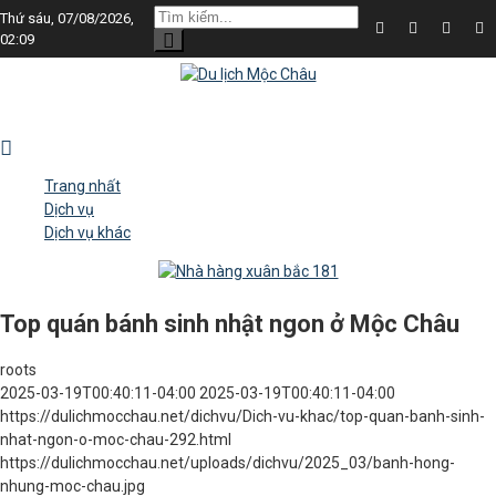
Thứ sáu, 07/08/2026,
02:09
Trang nhất
Dịch vụ
Dịch vụ khác
Top quán bánh sinh nhật ngon ở Mộc Châu
roots
2025-03-19T00:40:11-04:00
2025-03-19T00:40:11-04:00
https://dulichmocchau.net/dichvu/Dich-vu-khac/top-quan-banh-sinh-
nhat-ngon-o-moc-chau-292.html
https://dulichmocchau.net/uploads/dichvu/2025_03/banh-hong-
nhung-moc-chau.jpg