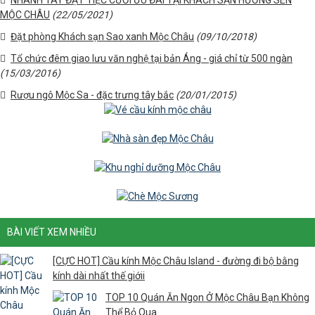
NHANH TAY ĐẶT TIỆC CƯỚI ƯU ĐÃI TẠI KHÁCH SẠN HƯƠNG SEN
MỘC CHÂU
(22/05/2021)
Đặt phòng Khách sạn Sao xanh Mộc Châu
(09/10/2018)
Tổ chức đêm giao lưu văn nghệ tại bản Áng - giá chỉ từ 500 ngàn
(15/03/2016)
Rượu ngô Mộc Sa - đặc trưng tây bắc
(20/01/2015)
BÀI VIẾT XEM NHIỀU
[CỰC HOT] Cầu kính Mộc Châu Island - đường đi bộ bằng
kính dài nhất thế giớii
TOP 10 Quán Ăn Ngon Ở Mộc Châu Bạn Không
Thể Bỏ Qua