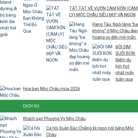
TẤT TẬT VỀ VƯỜN CAM RỐN (CAM
LY) MỘC CHÂU SIÊU ĐẸP VÀ NGON
Hang Táu: Ngôi làng “ba
không” ở Mộc Châu đẹp
hoang sơ đến mê mẩn.
ĐÒI SIM
SUỐI BON:
Điểm du
lịch hot
nhất mấy
tuần qua
Hoa ban Mộc Châu mùa 2026
DỊCH VỤ
Khách sạn Phương Vy Mộc Châu
Cá hồi Xuân Bắc Chiềng Đi ngon nổi tiếng Mộc
Châu