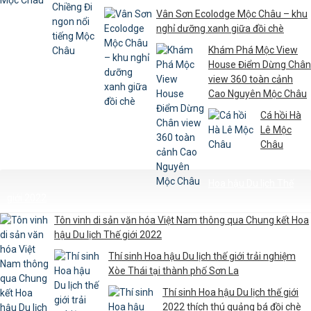
Vân Sơn Ecolodge Mộc Châu – khu
nghỉ dưỡng xanh giữa đồi chè
Khám Phá Mộc View
House Điểm Dừng Chân
view 360 toàn cảnh
Cao Nguyên Mộc Châu
Cá hồi Hà
Lê Mộc
Châu
Hoa hậu Du lịch Thế
giới 2022
Tôn vinh di sản văn hóa Việt Nam thông qua Chung kết Hoa
hậu Du lịch Thế giới 2022
Thí sinh Hoa hậu Du lịch thế giới trải nghiệm
Xòe Thái tại thành phố Sơn La
Thí sinh Hoa hậu Du lịch thế giới
2022 thích thú quảng bá đồi chè