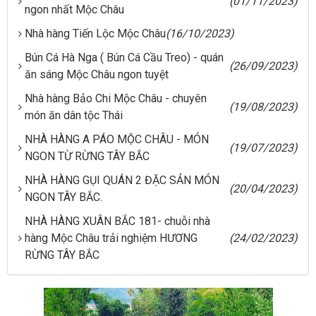
(01/11/2023)
ngon nhất Mộc Châu
Nhà hàng Tiến Lộc Mộc Châu
(16/10/2023)
Bún Cá Hà Nga ( Bún Cá Cầu Treo) - quán
(26/09/2023)
ăn sáng Mộc Châu ngon tuyệt
Nhà hàng Bảo Chi Mộc Châu - chuyên
(19/08/2023)
món ăn dân tộc Thái
NHÀ HÀNG A PÁO MỘC CHÂU - MÓN
(19/07/2023)
NGON TỪ RỪNG TÂY BẮC
NHÀ HÀNG GỤI QUÁN 2 ĐẶC SẢN MÓN
(20/04/2023)
NGON TÂY BẮC.
NHÀ HÀNG XUÂN BẮC 181- chuỗi nhà
hàng Mộc Châu trải nghiệm HƯƠNG
(24/02/2023)
RỪNG TÂY BẮC