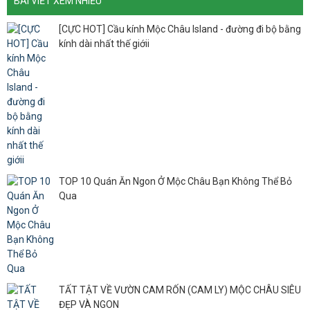
BÀI VIẾT XEM NHIỀU
[CỰC HOT] Cầu kính Mộc Châu Island - đường đi bộ bằng
kính dài nhất thế giớii
TOP 10 Quán Ăn Ngon Ở Mộc Châu Bạn Không Thể Bỏ
Qua
TẤT TẬT VỀ VƯỜN CAM RỐN (CAM LY) MỘC CHÂU SIÊU
ĐẸP VÀ NGON