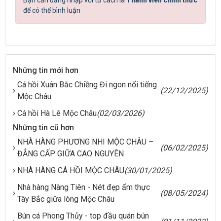
Bạn cần đăng nhập với tư cách là
Thành viên chính thức
để có thể bình luận
Những tin mới hơn
Cá hồi Xuân Bắc Chiềng Đi ngon nổi tiếng
(22/12/2025)
Mộc Châu
Cá hồi Hà Lê Mộc Châu
(02/03/2026)
Những tin cũ hơn
NHÀ HÀNG PHƯƠNG NHI MỘC CHÂU –
(06/02/2025)
ĐẲNG CẤP GIỮA CAO NGUYÊN
NHÀ HÀNG CÁ HỒI MỘC CHÂU
(30/01/2025)
Nhà hàng Nàng Tiên - Nét đẹp ẩm thực
(08/05/2024)
Tây Bắc giữa lòng Mộc Châu
Bún cá Phong Thủy - top đầu quán bún