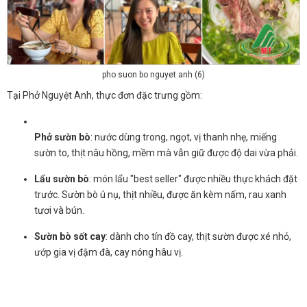
pho suon bo nguyet anh (6)
Tại Phở Nguyệt Anh, thực đơn đặc trưng gồm:
Phở sườn bò
: nước dùng trong, ngọt, vị thanh nhẹ, miếng
sườn to, thịt nâu hồng, mềm mà vẫn giữ được độ dai vừa phải.
Lẩu sườn bò
: món lẩu "best seller" được nhiều thực khách đặt
trước. Sườn bò ú nụ, thịt nhiều, được ăn kèm nấm, rau xanh
tươi và bún.
Sườn bò sốt cay
: dành cho tín đồ cay, thịt sườn được xé nhỏ,
ướp gia vị đậm đà, cay nóng hâu vị.