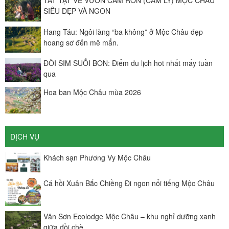
SIÊU ĐẸP VÀ NGON
Hang Táu: Ngôi làng “ba không” ở Mộc Châu đẹp
hoang sơ đến mê mẩn.
ĐÒI SIM SUỐI BON: Điểm du lịch hot nhất mấy tuần
qua
Hoa ban Mộc Châu mùa 2026
DỊCH VỤ
Khách sạn Phương Vy Mộc Châu
Cá hồi Xuân Bắc Chiềng Đi ngon nổi tiếng Mộc Châu
Vân Sơn Ecolodge Mộc Châu – khu nghỉ dưỡng xanh
giữa đồi chè