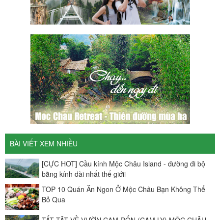
BÀI VIẾT XEM NHIỀU
[CỰC HOT] Cầu kính Mộc Châu Island - đường đi bộ
bằng kính dài nhất thế giớii
TOP 10 Quán Ăn Ngon Ở Mộc Châu Bạn Không Thể
Bỏ Qua
TẤT TẬT VỀ VƯỜN CAM RỐN (CAM LY) MỘC CHÂU