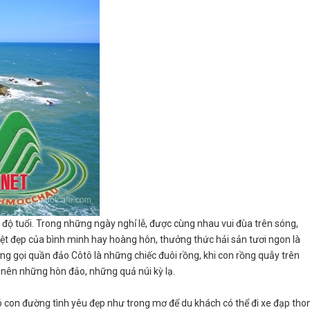
ọi độ tuổi. Trong những ngày nghỉ lễ, được cùng nhau vui đùa trên sóng,
t đẹp của bình minh hay hoàng hôn, thưởng thức hải sản tươi ngon là
g gọi quần đảo Côtô là những chiếc đuôi rồng, khi con rồng quẫy trên
 nên những hòn đảo, những quả núi kỳ lạ.
ó con đường tình yêu đẹp như trong mơ để du khách có thể đi xe đạp tho