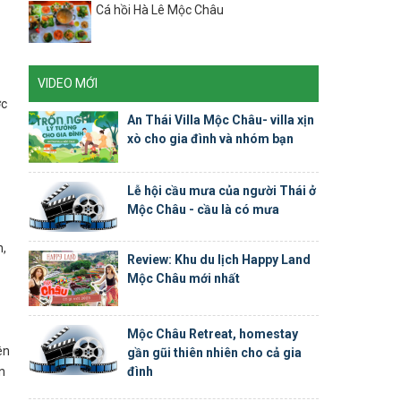
Cá hồi Hà Lê Mộc Châu
VIDEO MỚI
ớc
An Thái Villa Mộc Châu- villa xịn
xò cho gia đình và nhóm bạn
Lễ hội cầu mưa của người Thái ở
Mộc Châu - cầu là có mưa
n,
Review: Khu du lịch Happy Land
Mộc Châu mới nhất
Mộc Châu Retreat, homestay
ên
gần gũi thiên nhiên cho cả gia
đình
n