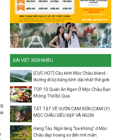
BÀI VIẾT XEM NHIỀU
[CỰC HOT] Cầu kính Mộc Châu Island -
đường đi bộ bằng kính dài nhất thế giớii
TOP 10 Quán Ăn Ngon Ở Mộc Châu Bạn
Không Thể Bỏ Qua
ng
TẤT TẬT VỀ VƯỜN CAM RỐN (CAM LY)
ai
MỘC CHÂU SIÊU ĐẸP VÀ NGON
Hang Táu: Ngôi làng “ba không” ở Mộc
h
Châu đẹp hoang sơ đến mê mẩn.