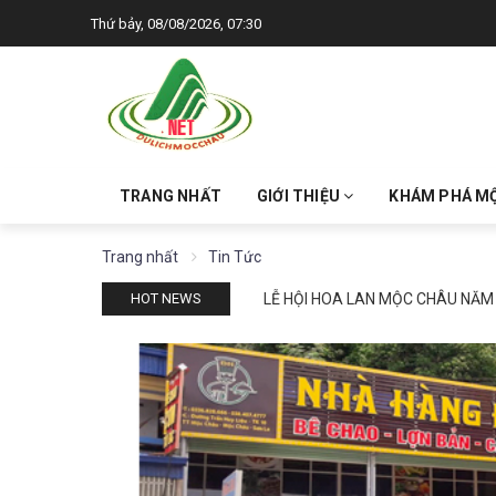
Thứ bảy, 08/08/2026, 07:30
TRANG NHẤT
GIỚI THIỆU
KHÁM PHÁ M
Trang nhất
Tin Tức
LỄ HỘI HOA LAN MỘC CHÂU NĂM
HOT NEWS