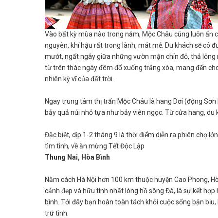
Vào bất kỳ mùa nào trong năm, Mộc Châu cũng luôn ẩn ch
nguyên, khí hậu rất trong lành, mát mẻ. Du khách sẽ có đ
mướt, ngất ngây giữa những vườn mận chín đỏ, thả lỏng 
từ trên thác ngày đêm đổ xuống trắng xóa, mang đến cho
nhiên kỳ vĩ của đất trời.
Ngay trung tâm thị trấn Mộc Châu là hang Dơi (động Sơn
bảy quả núi nhỏ tựa như bảy viên ngọc. Từ cửa hang, du 
Đặc biệt, dịp 1-2 tháng 9 là thời điểm diễn ra phiên chợ 
tìm tình, về ăn mừng Tết Độc Lập
Thung Nai, Hòa Bình
Nằm cách Hà Nội hơn 100 km thuộc huyện Cao Phong, Hòa B
cảnh đẹp và hữu tình nhất lòng hồ sông Đà, là sự kết hợ
bình. Tới đây bạn hoàn toàn tách khỏi cuộc sống bận bịu
trữ tình.