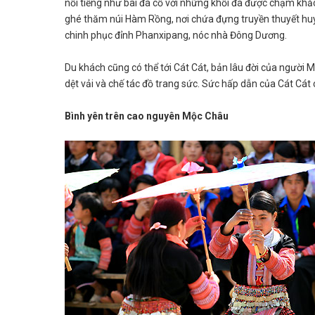
nổi tiếng như bãi đá cổ với những khối đá được chạm khắ
ghé thăm núi Hàm Rồng, nơi chứa đựng truyền thuyết huyề
chinh phục đỉnh Phanxipang, nóc nhà Đông Dương.
Du khách cũng có thể tới Cát Cát, bản lâu đời của người M
dệt vải và chế tác đồ trang sức. Sức hấp dẫn của Cát Cát
Bình yên trên cao nguyên Mộc Châu