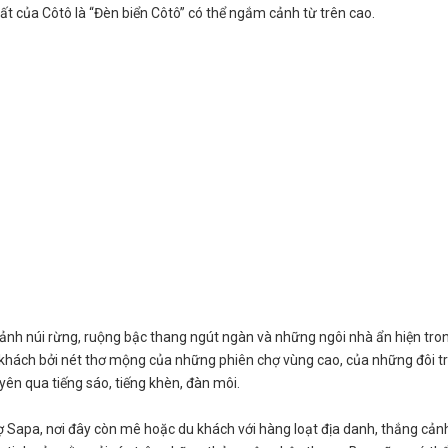
t của Côtô là “Đèn biển Côtô” có thể ngắm cảnh từ trên cao.
nh núi rừng, ruộng bậc thang ngút ngàn và những ngôi nhà ẩn hiện tro
khách bởi nét thơ mộng của những phiên chợ vùng cao, của những đôi tr
yên qua tiếng sáo, tiếng khèn, đàn môi.
hợ Sapa, nơi đây còn mê hoặc du khách với hàng loạt địa danh, thắng cản