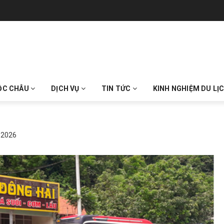
ỘC CHÂU
DỊCH VỤ
TIN TỨC
KINH NGHIỆM DU LỊ
 2026