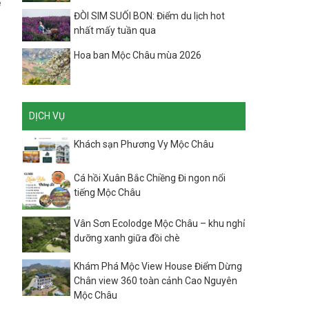
ể
ĐÒI SIM SUỐI BON: Điểm du lịch hot
nhất mấy tuần qua
Hoa ban Mộc Châu mùa 2026
DỊCH VỤ
Khách sạn Phương Vy Mộc Châu
Cá hồi Xuân Bắc Chiềng Đi ngon nổi
tiếng Mộc Châu
Vân Sơn Ecolodge Mộc Châu – khu nghỉ
dưỡng xanh giữa đồi chè
Khám Phá Mộc View House Điểm Dừng
Chân view 360 toàn cảnh Cao Nguyên
Mộc Châu