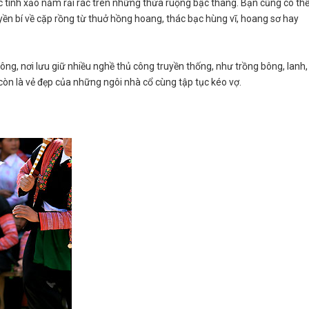
c tinh xảo nằm rải rác trên những thửa ruộng bậc thang. Bạn cũng có th
n bí về cặp rồng từ thuở hồng hoang, thác bạc hùng vĩ, hoang sơ hay
ông, nơi lưu giữ nhiều nghề thủ công truyền thống, như trồng bông, lanh,
 còn là vẻ đẹp của những ngôi nhà cổ cùng tập tục kéo vợ.