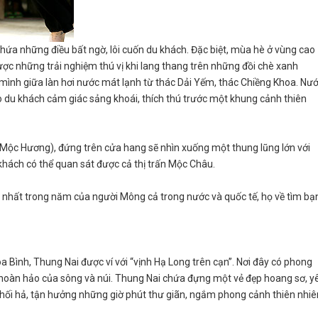
ứa những điều bất ngờ, lôi cuốn du khách. Đặc biệt, mùa hè ở vùng cao
ược những trải nghiệm thú vị khi lang thang trên những đồi chè xanh
mình giữa làn hơi nước mát lạnh từ thác Dải Yếm, thác Chiềng Khoa. Nư
 du khách cảm giác sảng khoái, thích thú trước một khung cảnh thiên
 Mộc Hương), đứng trên cửa hang sẽ nhìn xuống một thung lũng lớn với
khách có thể quan sát được cả thị trấn Mộc Châu.
lớn nhất trong năm của người Mông cả trong nước và quốc tế, họ về tìm bạ
ình, Thung Nai được ví với “vịnh Hạ Long trên cạn”. Nơi đây có phong
p hoàn hảo của sông và núi. Thung Nai chứa đựng một vẻ đẹp hoang sơ, y
, hối hả, tận hưởng những giờ phút thư giãn, ngắm phong cảnh thiên nhiê