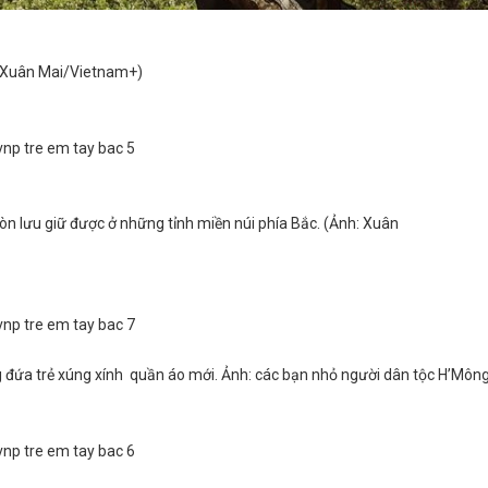
: Xuân Mai/Vietnam+)
òn lưu giữ được ở những tỉnh miền núi phía Bắc. (Ảnh: Xuân
g đứa trẻ xúng xính quần áo mới. Ảnh: các bạn nhỏ người dân tộc H’Môn