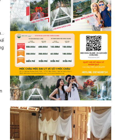
n…
kể
ng
ẫn