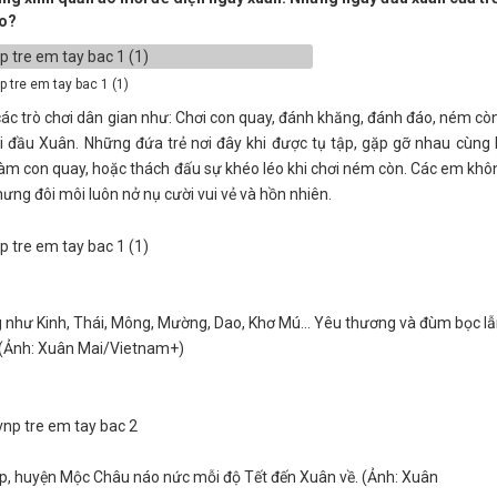
ào?
p tre em tay bac 1 (1)
các trò chơi dân gian như: Chơi con quay, đánh khăng, đánh đáo, ném cò
ội đầu Xuân. Những đứa trẻ nơi đây khi được tụ tập, gặp gỡ nhau cùng 
 làm con quay, hoặc thách đấu sự khéo léo khi chơi ném còn. Các em khô
ưng đôi môi luôn nở nụ cười vui vẻ và hồn nhiên.
g như Kinh, Thái, Mông, Mường, Dao, Khơ Mú... Yêu thương và đùm bọc l
. (Ảnh: Xuân Mai/Vietnam+)
p, huyện Mộc Châu náo nức mỗi độ Tết đến Xuân về. (Ảnh: Xuân