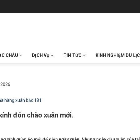
ỘC CHÂU
DỊCH VỤ
TIN TỨC
KINH NGHIỆM DU LỊ
 2026
ính đón chào xuân mới.
ng xính quần áo mới để diện ngày xuân. Những ngày đầu xuân của tr