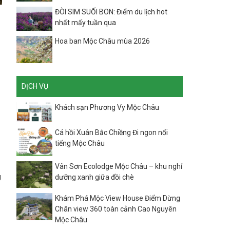
ĐÒI SIM SUỐI BON: Điểm du lịch hot
nhất mấy tuần qua
Hoa ban Mộc Châu mùa 2026
DỊCH VỤ
Khách sạn Phương Vy Mộc Châu
Cá hồi Xuân Bắc Chiềng Đi ngon nổi
tiếng Mộc Châu
Vân Sơn Ecolodge Mộc Châu – khu nghỉ
g
dưỡng xanh giữa đồi chè
Khám Phá Mộc View House Điểm Dừng
Chân view 360 toàn cảnh Cao Nguyên
Mộc Châu