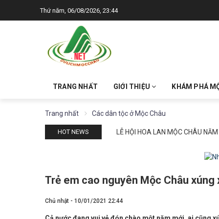
Thứ năm, 06/08/2026, 23:44
TRANG NHẤT
GIỚI THIỆU
KHÁM PHÁ M
Trang nhất
Các dân tộc ở Mộc Châu
LỄ HỘI HOA LAN MỘC CHÂU NĂM
HOT NEWS
Trẻ em cao nguyên Mộc Châu xúng x
Chủ nhật - 10/01/2021 22:44
Cả nước đang vui vẻ đón chào một năm mới, ai cũng xú