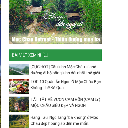
BÀI VIẾT XEM NHIỀU
[CỰC HOT] Cầu kính Mộc Châu Island -
đường đi bộ bằng kính dài nhất thế giớii
TOP 10 Quán Ăn Ngon Ở Mộc Châu Bạn
Không Thể Bỏ Qua
TẤT TẬT VỀ VƯỜN CAM RỐN (CAM LY)
MỘC CHÂU SIÊU ĐẸP VÀ NGON
Hang Táu: Ngôi làng “ba không” ở Mộc
Châu đẹp hoang sơ đến mê mẩn.