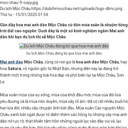
moc-chau-9-copy.jpg
Du lịch Mộc Châu
https://dulichmocchau.net/uploads/logo-dlmc.png
Thứ tư - 15/01/2025 01:54
Gần đây hoa mai anh đào Mộc Châu cứ đến mùa xuân là nhuộm hồng
trời đất cao nguyên. Dưới đây là một số kinh nghiệm ngắm Mai anh
đào khi bạn du lịch thị xã Mộc Châu
Du lịch Mộc Châu đừng bỏ qua hoa mai anh đào
Mai anh đào
Mộc Châu
, cũng có nơi gọi là
hoa anh đào Mộc Châu
, hay
hoa
Sakura
, có nguồn gốc từ Nhật Bản, nhưng đến nay lại đang trở
thành một trong những loài hoa đẹp và phổ biến tại tại Mộc Châu, Sơn
La.
Mùa xuân mùa của sự sống, mùa của khởi đầu mới, mùa của đôi lứa
yêu đương và là mùa nên duyên, mùa xây tổ ấm. Đã có rất nhiều buổi hò
hẹn lứa đôi, nhiều câu chuyện tình bắt đầu. Mùa xuân Cao nguyên Mộc
Châu xanh bát ngát được tô điểm thêm sắc hồng từ những cây mai anh
đào nở rực rỡ, thật khiến tâm hồn những người lạc vào đây vui vẻ, lạc
quan và yêu đời hơn. Đôi lứa yêu nhau cũng quên đi mọi giận hờn khi lạc