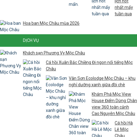
lịch hot
nhất mấy
tuần qua
Hoa ban Mộc Châu mùa 2026
DỊCH VỤ
Khách sạn Phương Vy Mộc Châu
Cá hồi Xuân Bắc Chiềng Đi ngon nổi tiếng Mộc
Châu
Vân Sơn Ecolodge Mộc Châu – khu
nghỉ dưỡng xanh giữa đồi chè
Khám Phá Mộc View
House Điểm Dừng Chân
view 360 toàn cảnh
Cao Nguyên Mộc Châu
Cá hồi Hà
Lê Mộc
Châu