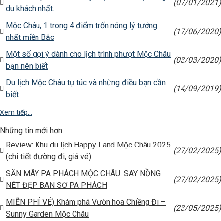
(07/01/2021)
du khách nhất.
Mộc Châu, 1 trong 4 điểm trốn nóng lý tưởng
(17/06/2020)
nhất miền Bắc
Một số gợi ý dành cho lịch trình phượt Mộc Châu
(03/03/2020)
bạn nên biết
Du lịch Mộc Châu tự túc và những điều bạn cần
(14/09/2019)
biết
Xem tiếp...
Những tin mới hơn
Review: Khu du lịch Happy Land Mộc Châu 2025
(27/02/2025)
(chi tiết đường đi, giá vé)
SĂN MÂY PA PHÁCH MỘC CHÂU: SAY NỒNG
(27/02/2025)
NÉT ĐẸP BAN SƠ PA PHÁCH
MIỄN PHÍ VÉ) Khám phá Vườn hoa Chiềng Đi –
(23/05/2025)
Sunny Garden Mộc Châu