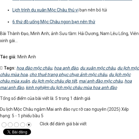
Lịch trình du xuân Mộc Châu thú vị
bạn nên bỏ túi
6 thứ đồ uống Mộc Châu ngon bạn nên thử
Bài Thành Đạo, Minh Anh; ảnh Sưu tầm: Hải Dương, Nam Lêu Lổng, Viên
xinh gái...
Tác giả:
Minh Anh
Tags:
hoa đào mộc châu
,
hoa anh đào
,
du xuân mộc châu
,
du lịch mộc
châu mùa hoa
,
cho thuê trang phục chụp ảnh mộc châu
,
du lịch mộc
châu mùa xuân
,
du lịch mộc châu dịp tết
,
mai anh đào mộc châu
,
hoa
mai anh đào
,
kinh nghiệm du lịch mộc châu mùa hoa anh đào
Tổng số điểm của bài viết là: 5 trong 1 đánh giá
Du lịch Mộc Châu ngắm Mai anh đào rực rỡ cao nguyên (2025)
Xếp
hạng:
5
-
1
phiếu bầu
5
Click để đánh giá bài viết