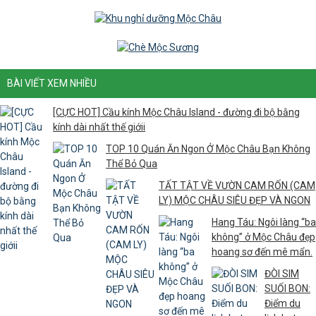
BÀI VIẾT XEM NHIỀU
[CỰC HOT] Cầu kính Mộc Châu Island - đường đi bộ bằng
kính dài nhất thế giớii
TOP 10 Quán Ăn Ngon Ở Mộc Châu Bạn Không
Thể Bỏ Qua
TẤT TẬT VỀ VƯỜN CAM RỐN (CAM
LY) MỘC CHÂU SIÊU ĐẸP VÀ NGON
Hang Táu: Ngôi làng “ba
không” ở Mộc Châu đẹp
hoang sơ đến mê mẩn.
ĐÒI SIM
SUỐI BON:
Điểm du