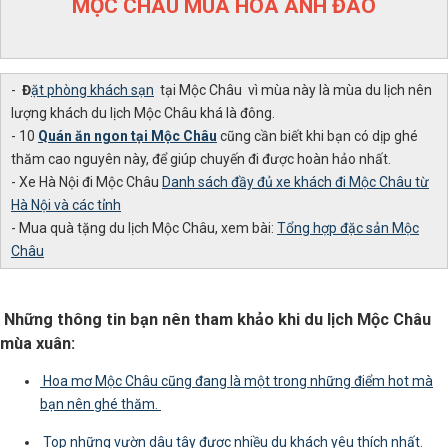
MỘC CHÂU MÙA HOA ANH ĐÀO
-
Đ
ặt phòng khách sạn
tại Mộc Châu vì mùa này là mùa du lịch nên
lượng khách du lịch Mộc Châu khá là đông.
- 10
Quán ăn ngon tại Mộc Châu
cũng cần biết khi bạn có dịp ghé
thăm cao nguyên này, để giúp chuyến đi được hoàn hảo nhất.
- Xe Hà Nội đi Mộc Châu
Danh sách đầy đủ xe khách đi Mộc Châu từ
Hà Nội và các tỉnh
- Mua quà tặng du lịch Mộc Châu, xem bài:
Tổng hợp đặc sản Mộc
Châu
Những thông tin bạn nên tham khảo khi du lịch Mộc Châu
mùa xuân:
Hoa mơ Mộc Châu cũng đang là một trong những điểm hot mà
bạn nên ghé thăm.
Top những vườn dâu tây được nhiều du khách yêu thích nhất.