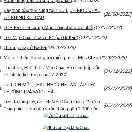
Vườn hồng Lan Dương Mộc Châu
(26/11/2023)
Bay trên bầu trời cùng tour DU LỊCH MỘC CHÂU
(26/08/2023)
với KHINH KHÍ CẦU
TOP Farm thú cưng Mộc Châu đông vui nhất
(13/07/2023)
Lên Mộc Châu đua xe F1 (xe GoKart)
(11/02/2023)
Thưởng mây ở Nà Bai
(09/02/2023)
Một số điểm thưởng trà miễn phí tại Mộc Châu
(01/02/2023)
Chợ đêm, Phố đi bộ Mộc Châu vô cùng hấp dẫn
(31/12/2022)
khách du lịch (cập nhật 7-2023)
DU LỊCH MỘC CHÂU NHỚ GHÉ TÂN LẬP TEA
(22/12/2022)
THƯỞNG TRÀ MỘC CHÂU
Lên đồ lộng lẫy, du lịch Mộc Châu tháng 12 đón
(05/12/2022)
Giáng sinh sớm bên vườn thông gần 2.000 gốc