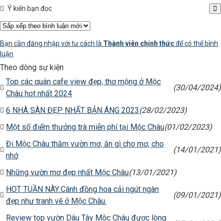
Ý kiến bạn đọc
Bạn cần đăng nhập với tư cách là
Thành viên chính thức
để có thể bình
luận
Theo dòng sự kiện
Top các quán cafe view đẹp, thơ mộng ở Mộc
(30/04/2024)
Châu hot nhất 2024
6 NHÀ SÀN ĐẸP NHẤT BẢN ÁNG 2023
(28/02/2023)
Một số điểm thưởng trà miễn phí tại Mộc Châu
(01/02/2023)
Đi Mộc Châu thăm vườn mơ, ăn gì cho mơ, cho
(14/01/2021)
nhớ
Những vườn mơ đẹp nhất Mộc Châu
(13/01/2021)
HOT TUẦN NÀY:Cánh đồng hoa cải ngút ngàn
(09/01/2021)
đẹp như tranh vẽ ở Mộc Châu.
Review top vườn Dâu Tây Mộc Châu được lòng