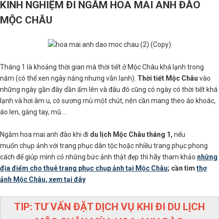
KINH NGHIỆM ĐI NGẮM HOA MAI ANH ĐÀO
MỘC CHÂU
Tháng 1 là khoảng thời gian mà thời tiết ở Mộc Châu khá lạnh trong
năm (có thể xen ngày nắng nhưng vẫn lạnh).
Thời tiết Mộc Châu
vào
những ngày gần đây dần ấm lên và đâu đó cũng có ngày có thời tiết khá
lạnh và hơi âm u, có sương mù một chút, nên cần mang theo áo khoác,
áo len, găng tay, mũ....
Ngắm hoa mai anh đào khi đi
du lịch Mộc Châu tháng 1,
nếu
muốn chụp ảnh với trang phục dân tộc hoặc nhiều trang phục phong
cách để giúp mình có những bức ảnh thật đẹp thì hãy tham khảo
những
địa điểm cho thuê trang phục chụp ảnh tại Mộc Châu
; cần tìm
thợ
ảnh Mộc Châu, xem tại đây
TIP: TƯ VẤN ĐẶT DỊCH VỤ KHI ĐI DU LỊCH