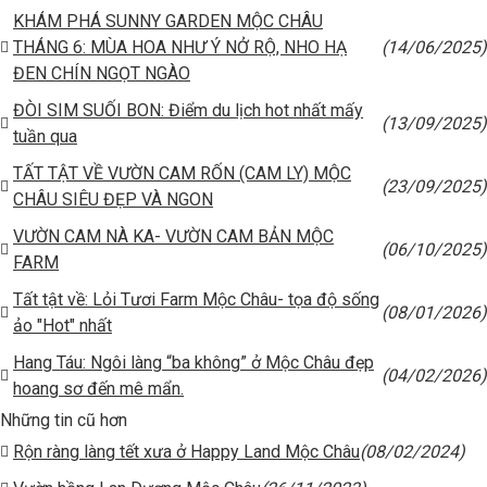
KHÁM PHÁ SUNNY GARDEN MỘC CHÂU
THÁNG 6: MÙA HOA NHƯ Ý NỞ RỘ, NHO HẠ
(14/06/2025)
ĐEN CHÍN NGỌT NGÀO
ĐÒI SIM SUỐI BON: Điểm du lịch hot nhất mấy
(13/09/2025)
tuần qua
TẤT TẬT VỀ VƯỜN CAM RỐN (CAM LY) MỘC
(23/09/2025)
CHÂU SIÊU ĐẸP VÀ NGON
VƯỜN CAM NÀ KA- VƯỜN CAM BẢN MỘC
(06/10/2025)
FARM
Tất tật về: Lỏi Tươi Farm Mộc Châu- tọa độ sống
(08/01/2026)
ảo "Hot" nhất
Hang Táu: Ngôi làng “ba không” ở Mộc Châu đẹp
(04/02/2026)
hoang sơ đến mê mẩn.
Những tin cũ hơn
Rộn ràng làng tết xưa ở Happy Land Mộc Châu
(08/02/2024)