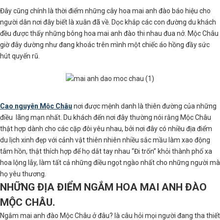
Đây cũng chính là thời điểm những cây hoa mai anh đào báo hiệu cho
người dân nơi đây biết là xuân đã về. Dọc khắp các con đường du khách
đều được thấy những bông hoa mai anh đào thi nhau đua nở. Mộc Châu
giờ đây dường như đang khoác trên mình một chiếc áo hồng đầy sức
hút quyến rũ.
Cao nguyên Mộc Châu
nơi được mệnh danh là thiên đường của những
điều lãng mạn nhất. Du khách đến nơi đây thường nói rằng Mộc Châu
thật hợp dành cho các cặp đôi yêu nhau, bởi nơi đây có nhiều địa điểm
du lịch xinh đẹp với cảnh vật thiên nhiên nhiều sắc mầu làm xao động
tâm hồn, thật thích hợp để họ dắt tay nhau “Đi trốn” khỏi thành phố xa
hoa lộng lẫy, làm tất cả những điều ngọt ngào nhất cho những người mà
họ yêu thương.
NHỮNG ĐỊA ĐIỂM NGẮM HOA MAI ANH ĐÀO
MỘC CHÂU
.
Ngắm mai anh đào Mộc Châu ở đâu? là câu hỏi mọi người đang tha thiết