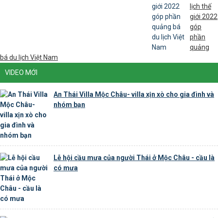
lịch thế
giới 2022
góp
phần
quảng
bá du lịch Việt Nam
VIDEO MỚI
An Thái Villa Mộc Châu- villa xịn xò cho gia đình và
nhóm bạn
Lễ hội cầu mưa của người Thái ở Mộc Châu - cầu là
có mưa