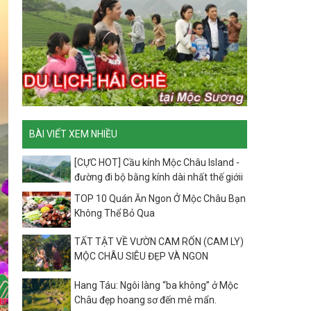
BÀI VIẾT XEM NHIỀU
[CỰC HOT] Cầu kính Mộc Châu Island -
đường đi bộ bằng kính dài nhất thế giớii
TOP 10 Quán Ăn Ngon Ở Mộc Châu Bạn
Không Thể Bỏ Qua
TẤT TẬT VỀ VƯỜN CAM RỐN (CAM LY)
MỘC CHÂU SIÊU ĐẸP VÀ NGON
Hang Táu: Ngôi làng “ba không” ở Mộc
Châu đẹp hoang sơ đến mê mẩn.