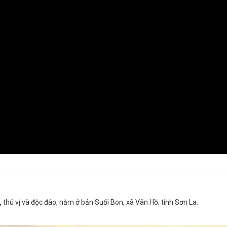
,
thú vị và độc đáo, nằm ở bản Suối Bon, xã Vân Hồ, tỉnh Sơn La.