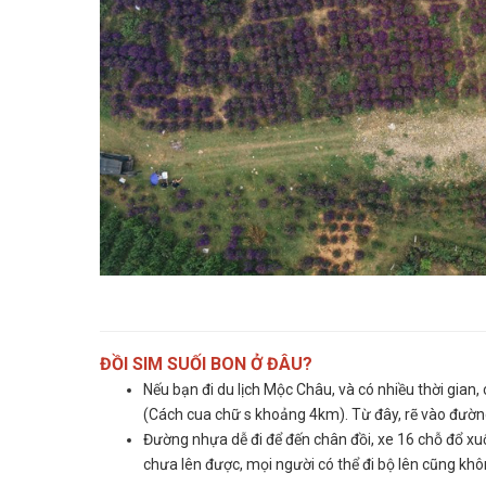
ĐỒI SIM SUỐI BON Ở ĐÂU?
Nếu bạn đi du lịch Mộc Châu, và có nhiều thời gian,
(Cách cua chữ s khoảng 4km). Từ đây, rẽ vào đường
Đường nhựa dễ đi để đến chân đồi, xe 16 chỗ đổ xuốn
chưa lên được, mọi người có thể đi bộ lên cũng kh