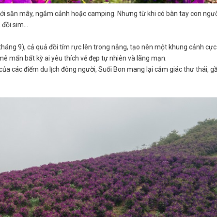
i tới săn mây, ngắm cảnh hoặc camping. Nhưng từ khi có bàn tay con ngườ
đồi sim...
tháng 9), cả quả đồi tím rực lên trong nắng, tạo nên một khung cảnh cực
ê mẩn bất kỳ ai yêu thích vẻ đẹp tự nhiên và lãng mạn.
o của các điểm du lịch đông người, Suối Bon mang lại cảm giác thư thái, g