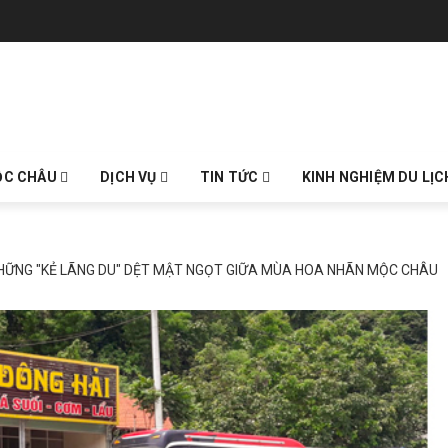
ỘC CHÂU
DỊCH VỤ
TIN TỨC
KINH NGHIỆM DU LỊ
NHỮNG "KẺ LÃNG DU" DỆT MẬT NGỌT GIỮA MÙA HOA NHÃN MỘC CHÂU