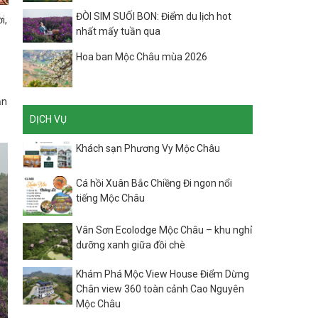
ĐÒI SIM SUỐI BON: Điểm du lịch hot
i,
nhất mấy tuần qua
Hoa ban Mộc Châu mùa 2026
ần
DỊCH VỤ
Khách sạn Phương Vy Mộc Châu
Cá hồi Xuân Bắc Chiềng Đi ngon nổi
tiếng Mộc Châu
Vân Sơn Ecolodge Mộc Châu – khu nghỉ
dưỡng xanh giữa đồi chè
Khám Phá Mộc View House Điểm Dừng
Chân view 360 toàn cảnh Cao Nguyên
Mộc Châu