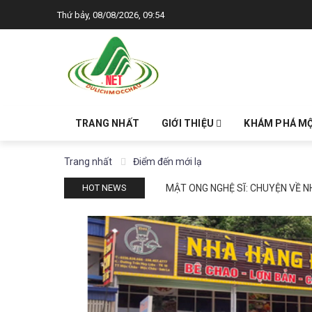
Thứ bảy, 08/08/2026, 09:54
TRANG NHẤT
GIỚI THIỆU
KHÁM PHÁ M
Trang nhất
Điểm đến mới lạ
MẬT ONG NGHỆ SĨ: CHUYỆN VỀ 
HOT NEWS