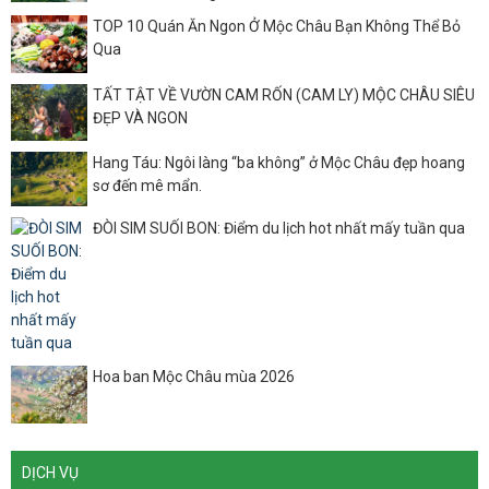
TOP 10 Quán Ăn Ngon Ở Mộc Châu Bạn Không Thể Bỏ
Qua
TẤT TẬT VỀ VƯỜN CAM RỐN (CAM LY) MỘC CHÂU SIÊU
ĐẸP VÀ NGON
Hang Táu: Ngôi làng “ba không” ở Mộc Châu đẹp hoang
sơ đến mê mẩn.
ĐÒI SIM SUỐI BON: Điểm du lịch hot nhất mấy tuần qua
Hoa ban Mộc Châu mùa 2026
DỊCH VỤ