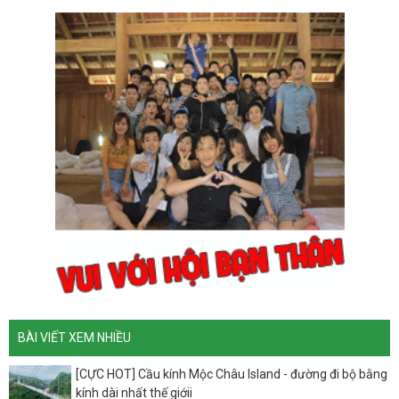
BÀI VIẾT XEM NHIỀU
[CỰC HOT] Cầu kính Mộc Châu Island - đường đi bộ bằng
kính dài nhất thế giớii