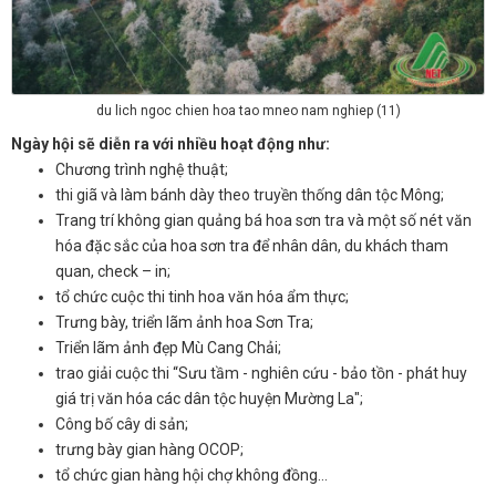
du lich ngoc chien hoa tao mneo nam nghiep (11)
Ngày hội sẽ diễn ra với nhiều hoạt động như:
Chương trình nghệ thuật;
thi giã và làm bánh dày theo truyền thống dân tộc Mông;
Trang trí không gian quảng bá hoa sơn tra và một số nét văn
hóa đặc sắc của hoa sơn tra để nhân dân, du khách tham
quan, check – in;
tổ chức cuộc thi tinh hoa văn hóa ẩm thực;
Trưng bày, triển lãm ảnh hoa Sơn Tra;
Triển lãm ảnh đẹp Mù Cang Chải;
trao giải cuộc thi “Sưu tầm - nghiên cứu - bảo tồn - phát huy
giá trị văn hóa các dân tộc huyện Mường La";
Công bố cây di sản;
trưng bày gian hàng OCOP;
tổ chức gian hàng hội chợ không đồng…