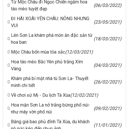
Từ Mộc Châu đi Ngọc Chiến ngắm hoa
(06/03/2022)
táo mèo tuyệt đẹp
ĐI HÁI XOÀI YÊN CHÂU: NÓNG NHƯNG
(23/05/2021)
VUI
Lên Sơn La khám phá món ăn đặc sản từ
(18/03/2021)
hoa ban
Mộc Châu bốn mùa tỏa sắc
(12/03/2021)
Hoa táo mèo Bắc Yên phủ trắng Xím
(04/03/2021)
Vàng
Khám phá bí mật nhà tù Sơn La- Thuyết
(26/02/2021)
minh chi tiết
Về chơi xứ Mị - Du lịch Tà Xùa
(12/02/2021)
Hoa mận Sơn La nở trắng bừng phố núi-
(09/02/2021)
như mây vờn phố núi
Băng giá bao phủ đỉnh Tà Xùa, du khách
(11/01/2021)
nô nức kéo đến chụp ảnh