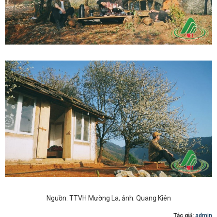
Nguồn: TTVH Mường La, ảnh: Quang Kiên
Tác giả:
admin