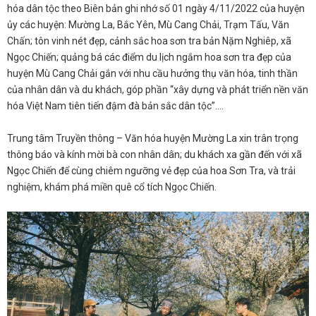
hóa dân tộc theo Biên bản ghi nhớ số 01 ngày 4/11/2022 của huyện
ủy các huyện: Mường La, Bắc Yên, Mù Cang Chải, Trạm Tấu, Văn
Chấn; tôn vinh nét đẹp, cảnh sắc hoa sơn tra bản Nặm Nghiêp, xã
Ngọc Chiến; quảng bá các điểm du lịch ngắm hoa sơn tra đẹp của
huyện Mù Cang Chải gắn với nhu cầu hưởng thụ văn hóa, tinh thần
của nhân dân và du khách, góp phần “xây dựng và phát triển nền văn
hóa Việt Nam tiên tiến đậm đà bản sắc dân tộc”....
Trung tâm Truyền thông – Văn hóa huyện Mường La xin trân trọng
thông báo và kính mời bà con nhân dân; du khách xa gần đến với xã
Ngọc Chiến để cùng chiêm ngưỡng vẻ đẹp của hoa Sơn Tra, và trải
nghiệm, khám phá miền quê cổ tích Ngọc Chiến.