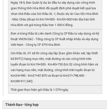
Ngày 18.9, Ban Quản lý dự án đầu tư xây dựng các công trình
giao thông tỉnh Hòa Bình đã quyết định phê duyệt kết quả lựa
chọn nhà thầu của Gói thầu XL-1, thuộc dự án Cao tốc Hòa Bình
- Mộc Châu (đoạn từ Km19+000 - Km53+000 trên địa bàn tỉnh
Hòa Bình với giá trúng thầu hơn 1.500 tỉ đồng.
Đơn vị trúng thầu là Liên danh Công ty CP Đầu tư xây dựng và Kỹ
thuật VNCN E&C - Tổng công ty CP Xuất nhập khẩu và xây dựng
Việt Nam - Công ty CP 479 Hòa Bình.
Gói thầu XL-01 sẽ thi công xây lắp (bao gồm khảo sát, lập thiết
kế BVTC) hạng mục nền, mặt đường và các công trình trên
tuyến đoạn từ Km19+000 - Km40+750 (trừ 02 công trình hầm và
các hạng mục nền, mặt đường, công trình trên tuyến đoạn từ
Km34+990 - Km37+87,870 và đoạn từ Km37+798,400 -
Km38+911,540).
Thời gian thực hiện gói thầu là 1.079 ngày.
Thành Đạo- tổng hợp