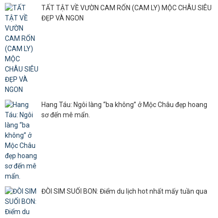
TẤT TẬT VỀ VƯỜN CAM RỐN (CAM LY) MỘC CHÂU SIÊU
ĐẸP VÀ NGON
Hang Táu: Ngôi làng “ba không” ở Mộc Châu đẹp hoang
sơ đến mê mẩn.
ĐÒI SIM SUỐI BON: Điểm du lịch hot nhất mấy tuần qua