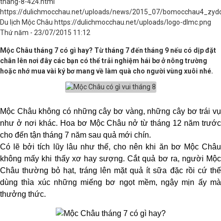
thang-8-424.html
https://dulichmocchau.net/uploads/news/2015_07/bomocchau4_zydq
Du lịch Mộc Châu
https://dulichmocchau.net/uploads/logo-dlmc.png
Thứ năm - 23/07/2015 11:12
Mộc Châu tháng 7 có gì hay? Từ tháng 7 đến tháng 9 nếu có dịp đặt
chân lên nơi đây các bạn có thể trải nghiệm hái bơ ở nông trường
hoặc nhớ mua vài ký bơ mang về làm quà cho người vùng xuôi nhé.
Mộc Châu không có những cây bơ vàng, những cây bơ trái vụ
như ở nơi khác. Hoa bơ Mộc Châu nở từ tháng 12 năm trước
cho đến tận tháng 7 năm sau quả mới chín.
Có lẽ bởi tích lũy lâu như thế, cho nên khi ăn bơ Mộc Châu
không mấy khi thấy xơ hay sượng. Cắt quả bơ ra, người Mộc
Châu thường bỏ hạt, tráng lên mặt quả ít sữa đặc rồi cứ thế
dùng thìa xúc những miếng bơ ngọt mềm, ngậy mịn ấy mà
thưởng thức.