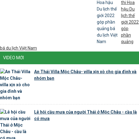
thi Hoa
hậu Du
lịch thế
giới 2022
góp
phần
quảng
bá du lịch Việt Nam
VIDEO MỚI
An Thái Villa Mộc Châu- villa xịn xò cho gia đình và
nhóm bạn
Lễ hội cầu mưa của người Thái ở Mộc Châu - cầu là
có mưa