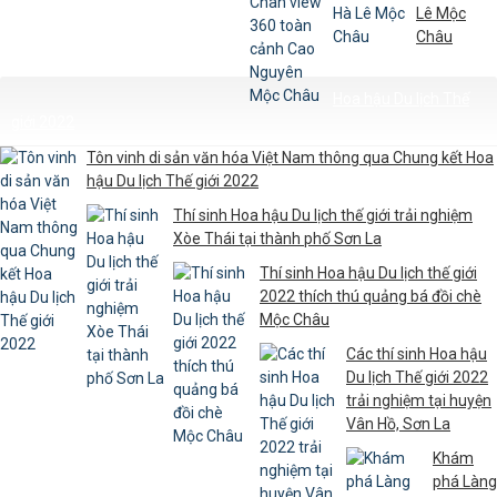
Lê Mộc
Châu
Hoa hậu Du lịch Thế
giới 2022
Tôn vinh di sản văn hóa Việt Nam thông qua Chung kết Hoa
hậu Du lịch Thế giới 2022
Thí sinh Hoa hậu Du lịch thế giới trải nghiệm
Xòe Thái tại thành phố Sơn La
Thí sinh Hoa hậu Du lịch thế giới
2022 thích thú quảng bá đồi chè
Mộc Châu
Các thí sinh Hoa hậu
Du lịch Thế giới 2022
trải nghiệm tại huyện
Vân Hồ, Sơn La
Khám
phá Làng