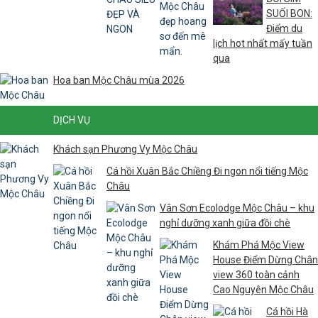
SUỐI BON:
Điểm du
lịch hot nhất mấy tuần
qua
Hoa ban Mộc Châu mùa 2026
DỊCH VỤ
Khách sạn Phương Vy Mộc Châu
Cá hồi Xuân Bắc Chiềng Đi ngon nổi tiếng Mộc
Châu
Vân Sơn Ecolodge Mộc Châu – khu
nghỉ dưỡng xanh giữa đồi chè
Khám Phá Mộc View
House Điểm Dừng Chân
view 360 toàn cảnh
Cao Nguyên Mộc Châu
Cá hồi Hà