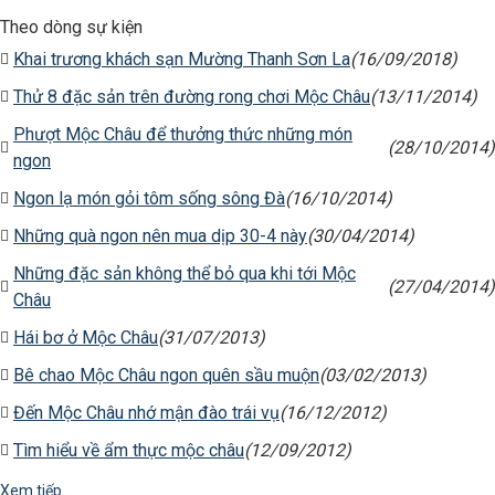
Theo dòng sự kiện
Khai trương khách sạn Mường Thanh Sơn La
(16/09/2018)
Thử 8 đặc sản trên đường rong chơi Mộc Châu
(13/11/2014)
Phượt Mộc Châu để thưởng thức những món
(28/10/2014)
ngon
Ngon lạ món gỏi tôm sống sông Đà
(16/10/2014)
Những quà ngon nên mua dịp 30-4 này
(30/04/2014)
Những đặc sản không thể bỏ qua khi tới Mộc
(27/04/2014)
Châu
Hái bơ ở Mộc Châu
(31/07/2013)
Bê chao Mộc Châu ngon quên sầu muộn
(03/02/2013)
Đến Mộc Châu nhớ mận đào trái vụ
(16/12/2012)
Tìm hiểu về ẩm thực mộc châu
(12/09/2012)
Xem tiếp...