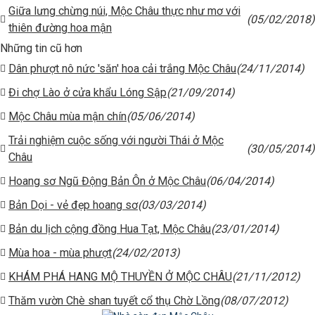
Giữa lưng chừng núi, Mộc Châu thực như mơ với
(05/02/2018)
thiên đường hoa mận
Những tin cũ hơn
Dân phượt nô nức 'săn' hoa cải trắng Mộc Châu
(24/11/2014)
Đi chợ Lào ở cửa khẩu Lóng Sập
(21/09/2014)
Mộc Châu mùa mận chín
(05/06/2014)
Trải nghiệm cuộc sống với người Thái ở Mộc
(30/05/2014)
Châu
Hoang sơ Ngũ Động Bản Ôn ở Mộc Châu
(06/04/2014)
Bản Dọi - vẻ đẹp hoang sơ
(03/03/2014)
Bản du lịch cộng đồng Hua Tạt, Mộc Châu
(23/01/2014)
Mùa hoa - mùa phượt
(24/02/2013)
KHÁM PHÁ HANG MỘ THUYỀN Ở MỘC CHÂU
(21/11/2012)
Thăm vườn Chè shan tuyết cổ thụ Chờ Lồng
(08/07/2012)