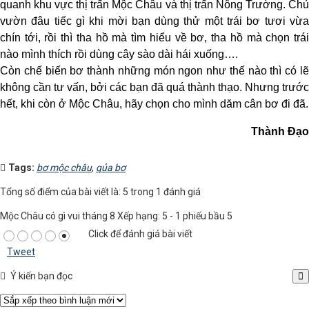
quanh khu vực thị trấn Mộc Châu và thị trấn Nông Trường. Chủ
vườn đâu tiếc gì khi mời bạn dùng thử một trái bơ tươi vừa
chín tới, rồi thì tha hồ mà tìm hiểu về bơ, tha hồ mà chọn trái
nào mình thích rồi dùng cây sào dài hái xuống….
Còn chế biến bơ thành những món ngon như thế nào thì có lẽ
không cần tư vấn, bởi các bạn đã quá thành thạo. Nhưng trước
hết, khi còn ở Mộc Châu, hãy chọn cho mình dăm cân bơ đi đã.
Thành Đạo
Tags:
bơ mộc châu
,
qủa bơ
Tổng số điểm của bài viết là: 5 trong 1 đánh giá
Mộc Châu có gì vui tháng 8
Xếp hạng:
5
-
1
phiếu bầu
5
Click để đánh giá bài viết
Tweet
Ý kiến bạn đọc