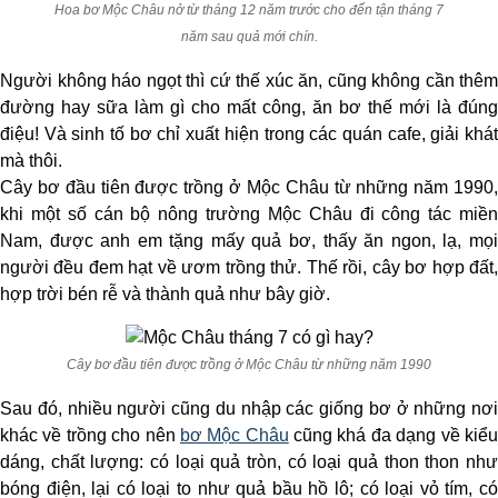
Hoa bơ Mộc Châu nở từ tháng 12 năm trước cho đến tận tháng 7
năm sau quả mới chín.
Người không háo ngọt thì cứ thế xúc ăn, cũng không cần thêm
đường hay sữa làm gì cho mất công, ăn bơ thế mới là đúng
điệu! Và sinh tố bơ chỉ xuất hiện trong các quán cafe, giải khát
mà thôi.
Cây bơ đầu tiên được trồng ở Mộc Châu từ những năm 1990,
khi một số cán bộ nông trường Mộc Châu đi công tác miền
Nam, được anh em tặng mấy quả bơ, thấy ăn ngon, lạ, mọi
người đều đem hạt về ươm trồng thử. Thế rồi, cây bơ hợp đất,
hợp trời bén rễ và thành quả như bây giờ.
Cây bơ đầu tiên được trồng ở Mộc Châu từ những năm 1990
Sau đó, nhiều người cũng du nhập các giống bơ ở những nơi
khác về trồng cho nên
bơ Mộc Châu
cũng khá đa dạng về kiể
dáng, chất lượng: có loại quả tròn, có loại quả thon thon như
bóng điện, lại có loại to như quả bầu hồ lô; có loại vỏ tím, có