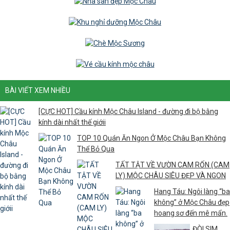
BÀI VIẾT XEM NHIỀU
[CỰC HOT] Cầu kính Mộc Châu Island - đường đi bộ bằng
kính dài nhất thế giớii
TOP 10 Quán Ăn Ngon Ở Mộc Châu Bạn Không
Thể Bỏ Qua
TẤT TẬT VỀ VƯỜN CAM RỐN (CAM
LY) MỘC CHÂU SIÊU ĐẸP VÀ NGON
Hang Táu: Ngôi làng “ba
không” ở Mộc Châu đẹp
hoang sơ đến mê mẩn.
ĐÒI SIM