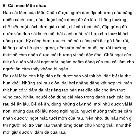
6. Cải mèo Mộc châu
Rau cải Mèo của Mộc Châu được người dân địa phương nấu bằng
nhiều cách: xào, nấu, luộc hoặc dùng để ăn lẩu. Thông thường,
chế biến một cách đơn giản nhất, chỉ cần thái nhỏ, đập gừng đổ
nước vào đun sôi là có một bát canh mát, rất hợp cho thực khách
uống rượu. Kỳ công hơn, rau có thể nấu cùng với thịt gà băm rối,
không quên bỏ gia vị gừng, nêm vừa mắm, muối, người thưởng
thức sẽ cảm nhận được một hương vị thật độc đáo. Chất ngọt của
thịt gà quện với cái ngọt mát, ngăm ngăm đắng của rau cải làm cho
người ăn cảm thấy không bị ngán.
Rau cải Mèo còn hấp dẫn nếu được xào với thịt bò, đặc biệt là thịt
hun khói. Những sợi rau giòn, dai hơi nhặng đắng kết hợp với món
thịt hun có vị đậm đà rất riêng tạo nên nét đặc sắc cho ẩm thực
vùng cao. Nhiều người còn dùng cải Mèo trong danh sách các loại
rau để ăn lẩu. Để dễ ăn, dùng những cây nhỏ, mới nhú được vài lá
non, nhúng qua nồi lẩu nóng nghi ngút, người thưởng thức sẽ cảm
nhận được vị ngọt mát, tươi mởn của rau. Nên nhớ, dù nấu món gì
thì người nội trợ vặn rau thành từng đoạn chứ không thái, như thế
mới giữ được vị đậm đà của rau.