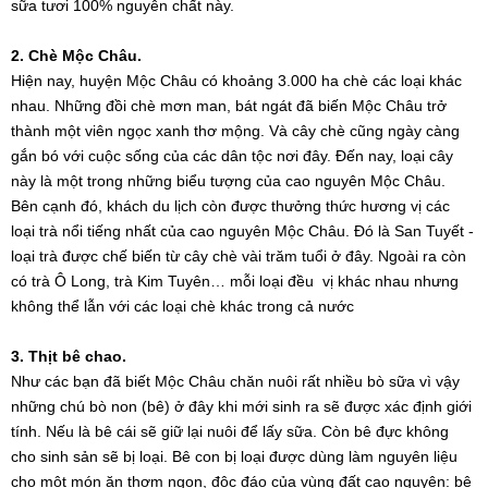
sữa tươi 100% nguyên chất này.
2. Chè Mộc Châu.
Hiện nay, huyện Mộc Châu có khoảng 3.000 ha chè các loại khác
nhau. Những đồi chè mơn man, bát ngát đã biến Mộc Châu trở
thành một viên ngọc xanh thơ mộng. Và cây chè cũng ngày càng
gắn bó với cuộc sống của các dân tộc nơi đây. Đến nay, loại cây
này là một trong những biểu tượng của cao nguyên Mộc Châu.
Bên cạnh đó, khách du lịch còn được thưởng thức hương vị các
loại trà nổi tiếng nhất của cao nguyên Mộc Châu. Đó là San Tuyết -
loại trà được chế biến từ cây chè vài trăm tuổi ở đây. Ngoài ra còn
có trà Ô Long, trà Kim Tuyên… mỗi loại đều vị khác nhau nhưng
không thể lẫn với các loại chè khác trong cả nước
3. Thịt bê chao.
Như các bạn đã biết Mộc Châu chăn nuôi rất nhiều bò sữa vì vậy
những chú bò non (bê) ở đây khi mới sinh ra sẽ được xác định giới
tính. Nếu là bê cái sẽ giữ lại nuôi để lấy sữa. Còn bê đực không
cho sinh sản sẽ bị loại. Bê con bị loại được dùng làm nguyên liệu
cho một món ăn thơm ngon, độc đáo của vùng đất cao nguyên: bê