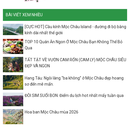
BÀI VIẾT XEM NHIỀU
[CỰC HOT] Cầu kính Mộc Châu Island - đường đi bộ bằng
kính dài nhất thế giớii
TOP 10 Quán Ăn Ngon Ở Mộc Châu Bạn Không Thể Bỏ
Qua
TẤT TẬT VỀ VƯỜN CAM RỐN (CAM LY) MỘC CHÂU SIÊU
ĐẸP VÀ NGON
Hang Táu: Ngôi làng “ba không” ở Mộc Châu đẹp hoang
sơ đến mê mẩn.
ĐÒI SIM SUỐI BON: Điểm du lịch hot nhất mấy tuần qua
Hoa ban Mộc Châu mùa 2026