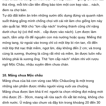
thả rông, mỗi khi cần tiền đồng bào tóm một con kẹp vào... nách,
đem ra chợ bán.
Tự dũi đất kiếm ăn trên những sườn dốc dựng đứng và quanh năm
suốt tháng gồng mình chống chọi với cái rét làm cho giống lợn này
săn quắt lại. Một chú “lợn cắp nách” trưởng thành cũng chỉ nặng
dưới chục ký (có thế mới... cắp được vào nách). Lợn được làm
sạch, tẩm ướp rồi để nguyên con mà nướng hoặc quay. Miếng thịt
mỏng tang, từ ngoài vào trong chỉ có một lớp bì ròn tan, rồi đến
một lớp thịt nạc thật mềm, ngọt lịm, dày không đến 2 cm; và trong
cùng là xương, thường là cũng rất nhỏ và mềm, ăn được luôn nếu
không phải là xương ống. Thịt “lợn cắp nách” nhâm nhi với rượu
ngô Mộc Châu, nhậu xuyên đêm chưa chán.
10. Măng chua Mộc châu
Măng chua của bà con vùng cao Mộc Châucũng là một trong
những sản phẩm được nhiều người vùng xuôi ưa chuộng.
Măng chua được làm khá tỉ mỉ: người ta chọn những đọt măng mới
nhú được 25 - 30cm, mang về rửa sạch rồi xắt lát mỏng, không cho
dính nước. Ủ măng vào chum và đậy kín trong khoảng 20 đến 30