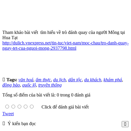
Tham khảo bài viết tìm hiểu về trò đánh quay của người Mông tại
Hua Tạt
http://dulich.vnexpress.net/tin-tuc/viet-nam/moc-chau/tro-danh-quay-
ngay-tet-cua-nguoi-mong-2937798.html
Tags:
văn hoá
,
ẩm thực
,
du lịch
,
dân tộc
,
du khách
,
khám phá
,
đồng bào
,
quốc lộ
,
truyền thống
Tổng số điểm của bài viết là: 0 trong 0 đánh giá
Click để đánh giá bài viết
Tweet
Ý kiến bạn đọc