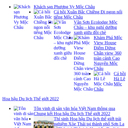
Khách sạn Phương Vy Mộc Châu
Cá hồi Xuân Bắc Chiềng Đi ngon nổi
tiếng Mộc Châu
Vân Sơn Ecolodge Mộc
Châu – khu nghỉ dưỡng
xanh giữa đồi chè
Khám Phá Mộc
View House
Điểm Dừng
Chân view 360
toàn cảnh Cao
Nguyên Mộc
Châu
Cá hồi
Hà Lê
Mộc
Châu
Hoa hậu Du lịch Thế giới 2022
Tôn vinh di sản văn hóa Việt Nam thông qua
Chung kết Hoa hậu Du lịch Thế giới 2022
Thí sinh Hoa hậu Du lịch thế giới trải
nghiệm Xòe Thái tại thành phố Sơn La