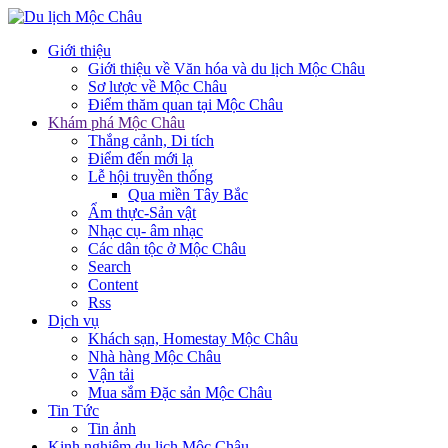
Giới thiệu
Giới thiệu về Văn hóa và du lịch Mộc Châu
Sơ lược về Mộc Châu
Điểm thăm quan tại Mộc Châu
Khám phá Mộc Châu
Thắng cảnh, Di tích
Điểm đến mới lạ
Lễ hội truyền thống
Qua miền Tây Bắc
Ẩm thực-Sản vật
Nhạc cụ- âm nhạc
Các dân tộc ở Mộc Châu
Search
Content
Rss
Dịch vụ
Khách sạn, Homestay Mộc Châu
Nhà hàng Mộc Châu
Vận tải
Mua sắm Đặc sản Mộc Châu
Tin Tức
Tin ảnh
Kinh nghiệm du lịch Mộc Châu