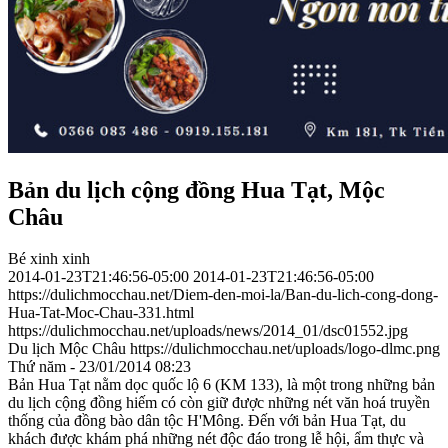
Bản du lịch cộng đồng Hua Tạt, Mộc
Châu
Bé xinh xinh
2014-01-23T21:46:56-05:00
2014-01-23T21:46:56-05:00
https://dulichmocchau.net/Diem-den-moi-la/Ban-du-lich-cong-dong-
Hua-Tat-Moc-Chau-331.html
https://dulichmocchau.net/uploads/news/2014_01/dsc01552.jpg
Du lịch Mộc Châu
https://dulichmocchau.net/uploads/logo-dlmc.png
Thứ năm - 23/01/2014 08:23
Bản Hua Tạt nằm dọc quốc lộ 6 (KM 133), là một trong những bản
du lịch cộng đồng hiếm có còn giữ được những nét văn hoá truyền
thống của đồng bào dân tộc H'Mông. Đến với bản Hua Tạt, du
khách được khám phá những nét độc đáo trong lễ hội, ẩm thực và