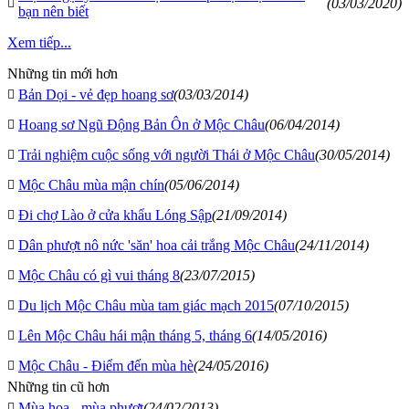
(03/03/2020)
bạn nên biết
Xem tiếp...
Những tin mới hơn
Bản Dọi - vẻ đẹp hoang sơ
(03/03/2014)
Hoang sơ Ngũ Động Bản Ôn ở Mộc Châu
(06/04/2014)
Trải nghiệm cuộc sống với người Thái ở Mộc Châu
(30/05/2014)
Mộc Châu mùa mận chín
(05/06/2014)
Đi chợ Lào ở cửa khẩu Lóng Sập
(21/09/2014)
Dân phượt nô nức 'săn' hoa cải trắng Mộc Châu
(24/11/2014)
Mộc Châu có gì vui tháng 8
(23/07/2015)
Du lịch Mộc Châu mùa tam giác mạch 2015
(07/10/2015)
Lên Mộc Châu hái mận tháng 5, tháng 6
(14/05/2016)
Mộc Châu - Điểm đến mùa hè
(24/05/2016)
Những tin cũ hơn
Mùa hoa - mùa phượt
(24/02/2013)