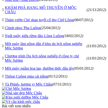
KHÁM PHÁ HANG MỘ THUYỀN Ở MỘC
(21/11/2012)
CHÂU
Thăm vườn Chè shan tuyết cổ thụ Chờ Lồng
(08/07/2012)
Chinh phục Pha Luông
(25/04/2012)
Ngất ngây giữa rừng đào Lóng Luông
(18/02/2012)
Một ngày làm nông dân ở khu du lịch nông nghiệp
(11/01/2012)
Mộc Sương
Chương trình Du lịch nông nghiệp ở công ty chè
(11/01/2012)
Mộc Sương
Một ngày ngắm hoa lan, thưởng thức dâu tây
(05/01/2012)
Thông Cuông mùa cải trắng
(01/12/2011)
Tà Phình- hương vị Mộc Châu
(07/11/2011)
Bài viết xem nhiều