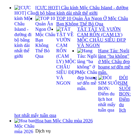
[CỰC HOT] Cầu kính Mộc Châu Island - đường
đi bộ bằng kính dài nhất thế giớii
TOP 10 Quán Ăn Ngon Ở Mộc Châu
Bạn Không Thể Bỏ Qua
TẤT TẬT VỀ VƯỜN
CAM RỐN (CAM LY)
MỘC CHÂU SIÊU ĐẸP
VÀ NGON
Hang Táu: Ngôi
làng “ba không”
ở Mộc Châu đẹp
hoang sơ đến mê
mẩn.
ĐÒI
SIM
SUỐI
BON:
Điểm
du
lịch
hot nhất mấy tuần qua
Hoa ban Mộc Châu mùa 2026
Dịch vụ