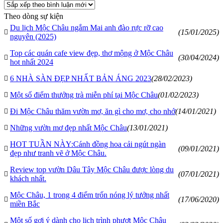
Theo dòng sự kiện
Du lịch Mộc Châu ngắm Mai anh đào rực rỡ cao
(15/01/2025)
nguyên (2025)
Top các quán cafe view đẹp, thơ mộng ở Mộc Châu
(30/04/2024)
hot nhất 2024
6 NHÀ SÀN ĐẸP NHẤT BẢN ÁNG 2023
(28/02/2023)
Một số điểm thưởng trà miễn phí tại Mộc Châu
(01/02/2023)
Đi Mộc Châu thăm vườn mơ, ăn gì cho mơ, cho nhớ
(14/01/2021)
Những vườn mơ đẹp nhất Mộc Châu
(13/01/2021)
HOT TUẦN NÀY:Cánh đồng hoa cải ngút ngàn
(09/01/2021)
đẹp như tranh vẽ ở Mộc Châu.
Review top vườn Dâu Tây Mộc Châu được lòng du
(07/01/2021)
khách nhất.
Mộc Châu, 1 trong 4 điểm trốn nóng lý tưởng nhất
(17/06/2020)
miền Bắc
Một số gợi ý dành cho lịch trình phượt Mộc Châu