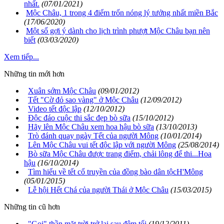
nhất.
(07/01/2021)
Mộc Châu, 1 trong 4 điểm trốn nóng lý tưởng nhất miền Bắc
(17/06/2020)
Một số gợi ý dành cho lịch trình phượt Mộc Châu bạn nên
biết
(03/03/2020)
Xem tiếp...
Những tin mới hơn
Xuân sớm Mộc Châu
(09/01/2012)
Tết "Cờ đỏ sao vàng" ở Mộc Châu
(12/09/2012)
Video tết độc lập
(12/10/2012)
Độc đáo cuộc thi sắc đẹp bò sữa
(15/10/2012)
Hãy lên Mộc Châu xem hoa hậu bò sữa
(13/10/2013)
Trò đánh quay ngày Tết của người Mông
(10/01/2014)
Lên Mộc Châu vui tết độc lập với người Mông
(25/08/2014)
Bò sữa Mộc Châu được trang điểm, chải lông để thi...Hoa
hậu
(16/10/2014)
Tìm hiểu về tết cổ truyền của đồng bào dân tộcH'Mông
(05/01/2015)
Lễ hội Hết Chá của người Thái ở Mộc Châu
(15/03/2015)
Những tin cũ hơn
"Gọi" thần mặt trời trở lại sau đêm tối
(19/12/2011)