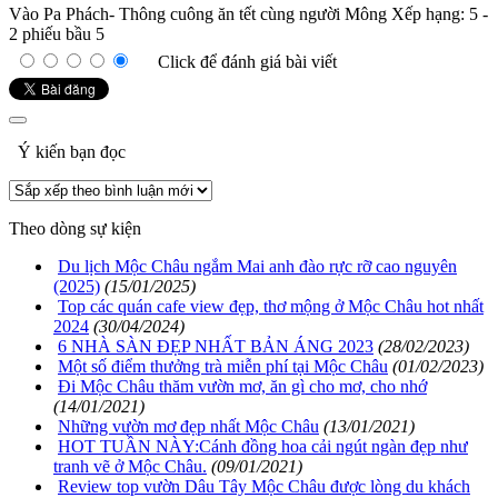
Vào Pa Phách- Thông cuông ăn tết cùng người Mông
Xếp hạng:
5
-
2
phiếu bầu
5
Click để đánh giá bài viết
Ý kiến bạn đọc
Theo dòng sự kiện
Du lịch Mộc Châu ngắm Mai anh đào rực rỡ cao nguyên
(2025)
(15/01/2025)
Top các quán cafe view đẹp, thơ mộng ở Mộc Châu hot nhất
2024
(30/04/2024)
6 NHÀ SÀN ĐẸP NHẤT BẢN ÁNG 2023
(28/02/2023)
Một số điểm thưởng trà miễn phí tại Mộc Châu
(01/02/2023)
Đi Mộc Châu thăm vườn mơ, ăn gì cho mơ, cho nhớ
(14/01/2021)
Những vườn mơ đẹp nhất Mộc Châu
(13/01/2021)
HOT TUẦN NÀY:Cánh đồng hoa cải ngút ngàn đẹp như
tranh vẽ ở Mộc Châu.
(09/01/2021)
Review top vườn Dâu Tây Mộc Châu được lòng du khách