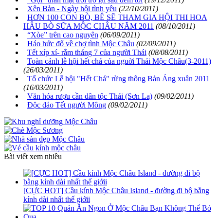
Xên Bản - Ngày hội tình yêu
(22/10/2011)
HƠN 100 CON BÒ, BÊ SẼ THAM GIA HỘI THI HOA
HẬU BÒ SỮA MỘC CHÂU NĂM 2011
(08/10/2011)
“Xòe” trên cao nguyên
(06/09/2011)
Háo hức đổ về chợ tình Mộc Châu
(02/09/2011)
Tết xíp xí- rằm tháng 7 của người Thái
(08/08/2011)
Toàn cảnh lễ hội hết chá của nguời Thái Mộc Châu(3-2011)
(26/03/2011)
Tổ chức Lễ hội "Hết Chá" rừng thông Bản Áng xuân 2011
(16/03/2011)
Văn hóa rượu cần dân tộc Thái (Sơn La)
(09/02/2011)
Độc đáo Tết người Mông
(09/02/2011)
Bài viết xem nhiều
[CỰC HOT] Cầu kính Mộc Châu Island - đường đi bộ bằng
kính dài nhất thế giớii