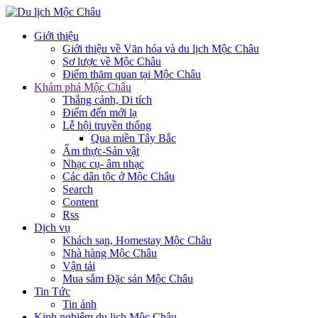
Giới thiệu
Giới thiệu về Văn hóa và du lịch Mộc Châu
Sơ lược về Mộc Châu
Điểm thăm quan tại Mộc Châu
Khám phá Mộc Châu
Thắng cảnh, Di tích
Điểm đến mới lạ
Lễ hội truyền thống
Qua miền Tây Bắc
Ẩm thực-Sản vật
Nhạc cụ- âm nhạc
Các dân tộc ở Mộc Châu
Search
Content
Rss
Dịch vụ
Khách sạn, Homestay Mộc Châu
Nhà hàng Mộc Châu
Vận tải
Mua sắm Đặc sản Mộc Châu
Tin Tức
Tin ảnh
Kinh nghiệm du lịch Mộc Châu