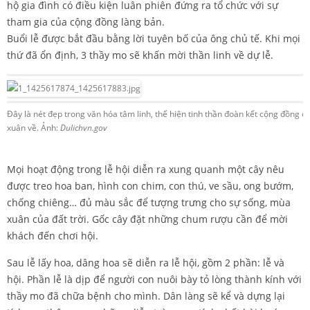
hộ gia đình có điều kiện luân phiên đứng ra tổ chức với sự
tham gia của cộng đồng làng bản.
Buổi lễ được bắt đầu bằng lời tuyên bố của ông chủ tế.
Khi mọi
thứ đã ổn định, 3 thầy mo sẽ khấn mời thần linh về dự lễ.
Đây là nét đẹp trong văn hóa tâm linh, thể hiện tinh thần đoàn kết cộng đồng 
xuân về. Ảnh:
Dulichvn.gov
Mọi hoạt động trong lễ hội diễn ra xung quanh một cây nêu
được treo hoa ban, hình con chim, con thú, ve sầu, ong bướm,
chống chiêng… đủ màu sắc để tượng trưng cho sự sống, mùa
xuân của đất trời. Gốc cây đặt những chum rượu cần để mời
khách đến chơi hội.
Sau lễ lấy hoa, dâng hoa sẽ diễn ra lễ hội, gồm 2 phần: lễ và
hội. Phần lễ là dịp để người con nuôi bày tỏ lòng thành kính với
thầy mo đã chữa bệnh cho mình. Dân làng sẽ kể và dựng lại