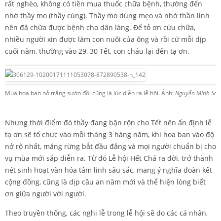
rất nghèo, không có tiền mua thuốc chữa bệnh, thường đến
nhờ thầy mo (thầy cúng). Thầy mo dùng mẹo và nhờ thần linh
nên đã chữa được bệnh cho dân làng. Để tỏ ơn cứu chữa,
nhiều người xin được làm con nuôi của ông và rồi cứ mỗi dịp
cuối năm, thường vào 29, 30 Tết, con cháu lại đến tạ ơn.
Mùa hoa ban nở trắng sườn đồi cũng là lúc diễn ra lễ hội. Ảnh:
Nguyễn Minh Sơn
Nhưng thời điểm đó thầy đang bận rộn cho Tết nên ấn định lễ
tạ ơn sẽ tổ chức vào mỗi tháng 3 hàng năm, khi hoa ban vào độ
nở rộ nhất, măng rừng bắt đầu đắng và mọi người chuẩn bị cho
vụ mùa mới sắp diễn ra. Từ đó Lễ hội Hết Chá ra đời, trở thành
nét sinh hoạt văn hóa tâm linh sâu sắc, mang ý nghĩa đoàn kết
cộng đồng, cũng là dịp cầu an năm mới và thể hiện lòng biết
ơn giữa người với người.
Theo truyền thống, các nghi lễ trong lễ hội sẽ do các cá nhân,