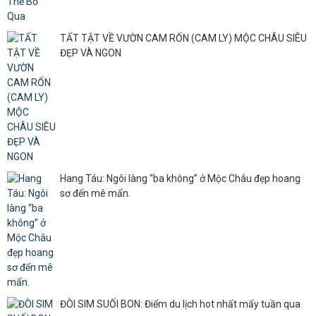
TẤT TẬT VỀ VƯỜN CAM RỐN (CAM LY) MỘC CHÂU SIÊU
ĐẸP VÀ NGON
Hang Táu: Ngôi làng “ba không” ở Mộc Châu đẹp hoang
sơ đến mê mẩn.
ĐÒI SIM SUỐI BON: Điểm du lịch hot nhất mấy tuần qua