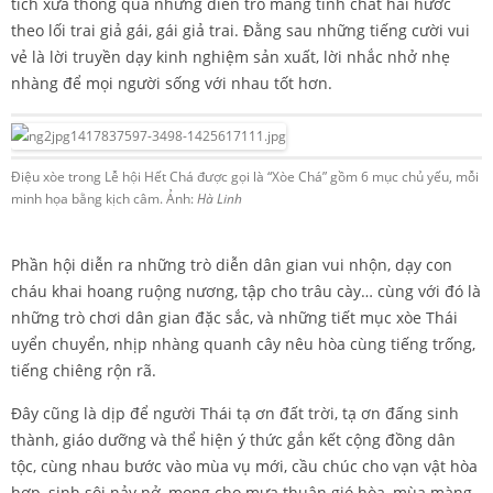
tích xưa thông qua những diễn trò mang tính chất hài hước
theo lối trai giả gái, gái giả trai. Đằng sau những tiếng cười vui
vẻ là lời truyền dạy kinh nghiệm sản xuất, lời nhắc nhở nhẹ
nhàng để mọi người sống với nhau tốt hơn.
Điệu xòe trong Lễ hội Hết Chá được gọi là “Xòe Chá” gồm 6 mục chủ yếu, mỗi m
minh họa bằng kịch câm. Ảnh:
Hà Linh
Phần hội diễn ra những trò diễn dân gian vui nhộn, dạy con
cháu khai hoang ruộng nương, tập cho trâu cày… cùng với đó là
những trò chơi dân gian đặc sắc, và những tiết mục xòe Thái
uyển chuyển, nhịp nhàng quanh cây nêu hòa cùng tiếng trống,
tiếng chiêng rộn rã.
Đây cũng là dịp để người Thái tạ ơn đất trời, tạ ơn đấng sinh
thành, giáo dưỡng và thể hiện ý thức gắn kết cộng đồng dân
tộc, cùng nhau bước vào mùa vụ mới, cầu chúc cho vạn vật hòa
hợp, sinh sôi nảy nở, mong cho mưa thuận gió hòa, mùa màng