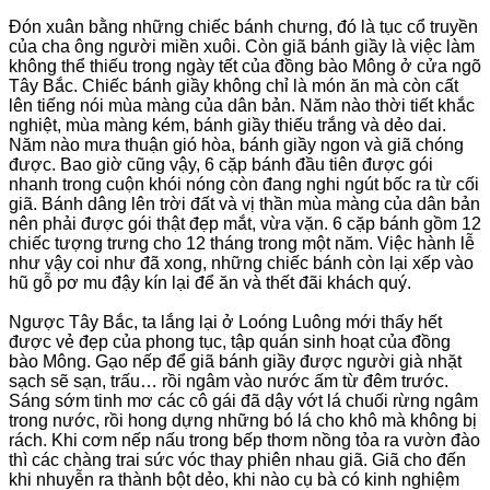
Đón xuân bằng những chiếc bánh chưng, đó là tục cổ truyền
của cha ông người miền xuôi. Còn giã bánh giầy là việc làm
không thể thiếu trong ngày tết của đồng bào Mông ở cửa ngõ
Tây Bắc. Chiếc bánh giầy không chỉ là món ăn mà còn cất
lên tiếng nói mùa màng của dân bản. Năm nào thời tiết khắc
nghiệt, mùa màng kém, bánh giầy thiếu trắng và dẻo dai.
Năm nào mưa thuận gió hòa, bánh giầy ngon và giã chóng
được. Bao giờ cũng vậy, 6 cặp bánh đầu tiên được gói
nhanh trong cuộn khói nóng còn đang nghi ngút bốc ra từ cối
giã. Bánh dâng lên trời đất và vị thần mùa màng của dân bản
nên phải được gói thật đẹp mắt, vừa vặn. 6 cặp bánh gồm 12
chiếc tượng trưng cho 12 tháng trong một năm. Việc hành lễ
như vậy coi như đã xong, những chiếc bánh còn lại xếp vào
hũ gỗ pơ mu đậy kín lại để ăn và thết đãi khách quý.
Ngược Tây Bắc, ta lắng lại ở Loóng Luông mới thấy hết
được vẻ đẹp của phong tục, tập quán sinh hoạt của đồng
bào Mông. Gạo nếp để giã bánh giầy được người già nhặt
sạch sẽ sạn, trấu… rồi ngâm vào nước ấm từ đêm trước.
Sáng sớm tinh mơ các cô gái đã dậy vớt lá chuối rừng ngâm
trong nước, rồi hong dựng những bó lá cho khô mà không bị
rách. Khi cơm nếp nấu trong bếp thơm nồng tỏa ra vườn đào
thì các chàng trai sức vóc thay phiên nhau giã. Giã cho đến
khi nhuyễn ra thành bột dẻo, khi nào cụ bà có kinh nghiệm