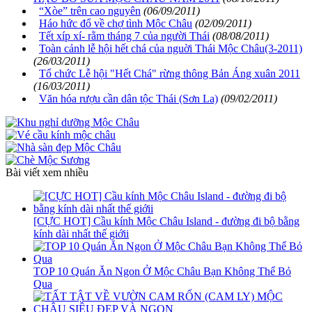
“Xòe” trên cao nguyên
(06/09/2011)
Háo hức đổ về chợ tình Mộc Châu
(02/09/2011)
Tết xíp xí- rằm tháng 7 của người Thái
(08/08/2011)
Toàn cảnh lễ hội hết chá của nguời Thái Mộc Châu(3-2011)
(26/03/2011)
Tổ chức Lễ hội "Hết Chá" rừng thông Bản Áng xuân 2011
(16/03/2011)
Văn hóa rượu cần dân tộc Thái (Sơn La)
(09/02/2011)
Bài viết xem nhiều
[CỰC HOT] Cầu kính Mộc Châu Island - đường đi bộ bằng
kính dài nhất thế giớii
TOP 10 Quán Ăn Ngon Ở Mộc Châu Bạn Không Thể Bỏ
Qua