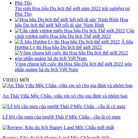
Thí sinh Hoa hậu Du lịch thế giới năm 2022 trải nghiệm tại
Phú Thọ
Hoa
hậu Du lịch thế giới 'kết nối di sản' Ninh Bình
Cận
cảnh vương miện Hoa hậu Du lịch Thế giới 2022
Á hậu
Hương Ly thi Hoa hậu Du lịch thế giới 2022
Vòng chung kết cuộc thi Hoa hậu Du lịch thế giới 2022 góp
phần quảng bá du lịch Việt Nam
VIDEO MỚI
An Thái Villa Mộc Châu- villa xịn xò cho gia đình và nhóm bạn
Lễ hội cầu mưa của người Thái ở Mộc Châu - cầu là có mưa
Review: Khu du lịch Happy Land Mộc Châu mới nhất