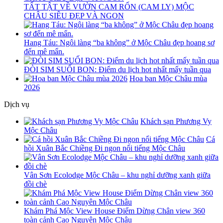
TẤT TẬT VỀ VƯỜN CAM RỐN (CAM LY) MỘC
CHÂU SIÊU ĐẸP VÀ NGON
Hang Táu: Ngôi làng “ba không” ở Mộc Châu đẹp hoang sơ
đến mê mẩn.
ĐÒI SIM SUỐI BON: Điểm du lịch hot nhất mấy tuần qua
Hoa ban Mộc Châu mùa
2026
Dịch vụ
Khách sạn Phương Vy
Mộc Châu
Cá
hồi Xuân Bắc Chiềng Đi ngon nổi tiếng Mộc Châu
Vân Sơn Ecolodge Mộc Châu – khu nghỉ dưỡng xanh giữa
đồi chè
Khám Phá Mộc View House Điểm Dừng Chân view 360
toàn cảnh Cao Nguyên Mộc Châu