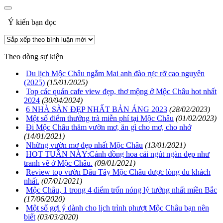
Ý kiến bạn đọc
Theo dòng sự kiện
Du lịch Mộc Châu ngắm Mai anh đào rực rỡ cao nguyên
(2025)
(15/01/2025)
Top các quán cafe view đẹp, thơ mộng ở Mộc Châu hot nhất
2024
(30/04/2024)
6 NHÀ SÀN ĐẸP NHẤT BẢN ÁNG 2023
(28/02/2023)
Một số điểm thưởng trà miễn phí tại Mộc Châu
(01/02/2023)
Đi Mộc Châu thăm vườn mơ, ăn gì cho mơ, cho nhớ
(14/01/2021)
Những vườn mơ đẹp nhất Mộc Châu
(13/01/2021)
HOT TUẦN NÀY:Cánh đồng hoa cải ngút ngàn đẹp như
tranh vẽ ở Mộc Châu.
(09/01/2021)
Review top vườn Dâu Tây Mộc Châu được lòng du khách
nhất.
(07/01/2021)
Mộc Châu, 1 trong 4 điểm trốn nóng lý tưởng nhất miền Bắc
(17/06/2020)
Một số gợi ý dành cho lịch trình phượt Mộc Châu bạn nên
biết
(03/03/2020)