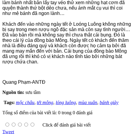
làm bánh nhất bản lấy tay véo thử xem những hạt cơm đã
quyện thành thứ bột dẻo chưa, nếu ánh mắt cụ vui thì coi
như mẻ bánh đã ngon lành…
Khách đến vào những ngày tết ở Loóng Luông không những
bị say trong men rượu ngô đặc sản mà còn say tình người…
Đã vào bản rồi mà không say thì chưa thật cái bụng. Đó là
theo cái lý của đồng bào Mông. Ngày tết có khách đến thăm
nhà là điều đáng quý và khách còn được họ cảm tạ bởi đã
mang may mắn đến với bản. Cái bụng của đồng bào Mông
đã ưng rồi thì khó có vị khách nào tỉnh táo bởi những bát
rượu chứa chan.
Quang Phạm-ANTĐ
Nguồn tin:
sưu tầm
Tags:
mộc châu
,
tết mông
,
lóng luông
,
mùa xuân
,
bánh giày
Tổng số điểm của bài viết là: 0 trong 0 đánh giá
Click để đánh giá bài viết
Tweet