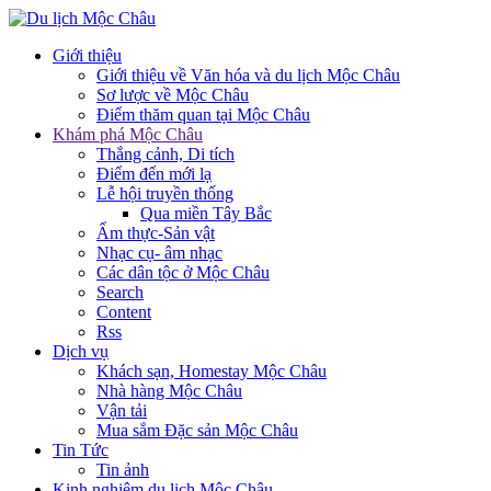
Giới thiệu
Giới thiệu về Văn hóa và du lịch Mộc Châu
Sơ lược về Mộc Châu
Điểm thăm quan tại Mộc Châu
Khám phá Mộc Châu
Thắng cảnh, Di tích
Điểm đến mới lạ
Lễ hội truyền thống
Qua miền Tây Bắc
Ẩm thực-Sản vật
Nhạc cụ- âm nhạc
Các dân tộc ở Mộc Châu
Search
Content
Rss
Dịch vụ
Khách sạn, Homestay Mộc Châu
Nhà hàng Mộc Châu
Vận tải
Mua sắm Đặc sản Mộc Châu
Tin Tức
Tin ảnh
Kinh nghiệm du lịch Mộc Châu