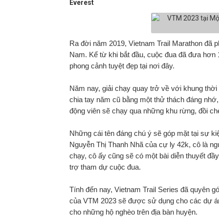
Everest
Ra đời năm 2019, Vietnam Trail Marathon đã phá
Nam. Kể từ khi bắt đầu, cuộc đua đã đưa hơn
phong cảnh tuyệt đẹp tại nơi đây.
Năm nay, giải chạy quay trở về với khung thờ
chia tay năm cũ bằng một thử thách đáng nhớ, 
động viên sẽ chạy qua những khu rừng, đồi ch
Những cái tên đáng chú ý sẽ góp mặt tại sự k
Nguyễn Thị Thanh Nhã của cự ly 42k, cô là ng
chạy, cô ấy cũng sẽ có một bài diễn thuyết 
trợ tham dự cuộc đua.
Tính đến nay, Vietnam Trail Series đã quyên 
của VTM 2023 sẽ được sử dụng cho các dự án 
cho những hộ nghèo trên địa bàn huyện.