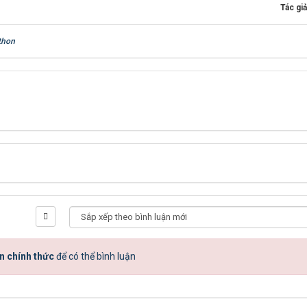
Tác giả
thon
n chính thức
để có thể bình luận