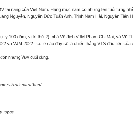
ĐV tài năng của Việt Nam. Hạng mục nam có những tên tuổi từng nhi
 Quang Nguyễn, Nguyễn Đức Tuấn Anh, Trịnh Nam Hải, Nguyễn Tiến 
 100 dặm, vị trí thứ 2), nhà Vô địch VJM Phạm Chi Mai, và Vũ Th
022 và VJM 2022– có lẽ nào đây sẽ là chiến thắng VTS đầu tiên của 
 đón những VĐV cuối cùng.
vi/trail-marathon/
by Topas