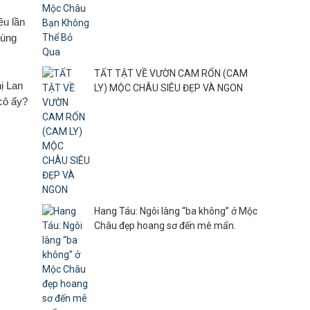
ều lần
Hùng
TẤT TẬT VỀ VƯỜN CAM RỐN (CAM
ị Lan
LY) MỘC CHÂU SIÊU ĐẸP VÀ NGON
cô ấy?
Hang Táu: Ngôi làng “ba không” ở Mộc
Châu đẹp hoang sơ đến mê mẩn.