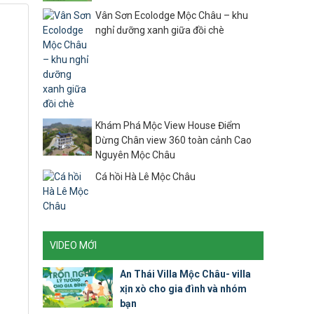
Vân Sơn Ecolodge Mộc Châu – khu
nghỉ dưỡng xanh giữa đồi chè
Khám Phá Mộc View House Điểm
Dừng Chân view 360 toàn cảnh Cao
Nguyên Mộc Châu
Cá hồi Hà Lê Mộc Châu
VIDEO MỚI
An Thái Villa Mộc Châu- villa
xịn xò cho gia đình và nhóm
bạn