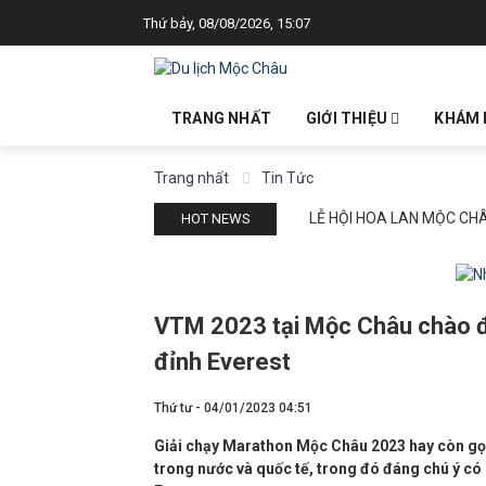
Thứ bảy, 08/08/2026, 15:07
TRANG NHẤT
GIỚI THIỆU
KHÁM 
Trang nhất
Tin Tức
LỄ HỘI HOA LAN MỘC CH
HOT NEWS
VTM 2023 tại Mộc Châu chào đ
đỉnh Everest
Thứ tư - 04/01/2023 04:51
Giải chạy Marathon Mộc Châu 2023 hay còn gọi
trong nước và quốc tế, trong đó đáng chú ý có