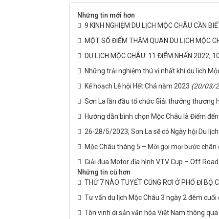
Những tin mới hơn
9 KINH NGHIỆM DU LỊCH MỘC CHÂU CẦN BI
MỘT SỐ ĐIỂM THĂM QUAN DU LỊCH MỘC CH
DU LỊCH MỘC CHÂU: 11 ĐIỂM NHẤN 2022, 10
Những trải nghiệm thú vị nhất khi du lịch M
Kế hoạch Lễ hội Hết Chá năm 2023
(20/03/
Sơn La lần đầu tổ chức Giải thưởng thương hi
Hướng dẫn bình chọn Mộc Châu là Điểm đến 
26-28/5/2023, Sơn La sẽ có Ngày hội Du lịch
Mộc Châu tháng 5 – Mời gọi mọi bước chân
Giải đua Motor địa hình VTV Cup – Off Roa
Những tin cũ hơn
THỨ 7 NÀO TUYẾT CŨNG RƠI Ở PHỐ ĐI BỘ
Tư vấn du lịch Mộc Châu 3 ngày 2 đêm cuối
Tôn vinh di sản văn hóa Việt Nam thông qua