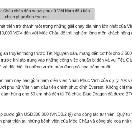
t triển trở thành một trong những giải chạy địa hình lớn nhất của Vi
 13,000 VĐV đến với Mộc Châu để trải nghiệm lòng mến khách nồng
i gian truyền thống trước Tết Nguyên đán, mang đến cơ hội cho 3,50
trước khi tập trung vào những công việc chuẩn bị đón và vui Tết. C
è và đặc biệt là những vườn mận đang nở hoa trắng muốt.
iện năm nay bao gồm nam diễn viên Nhan Phúc Vinh của cự ly 70k v
ười phụ nữ Việt Nam đầu tiên chinh phục đỉnh Everest. Không chỉ th
đầy cảm hứng cho 50 em nhỏ đến từ Tổ chức Blue Dragon đã được BTC
góp được gần USD390,000 (VND9.2 tỷ) cho công tác từ thiện. Quỹ từ 
phát triển tại những bệnh viện của Mộc Châu và công tác xoá nhà 