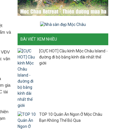
ệt
 ấm và
BÀI VIẾT XEM NHIỀU
[CỰC HOT] Cầu kính Mộc Châu Island -
0 VĐV
đường đi bộ bằng kính dài nhất thế
ác vận
giớii
à
am gia
 tài
thiện
TOP 10 Quán Ăn Ngon Ở Mộc Châu
tạm
Bạn Không Thể Bỏ Qua