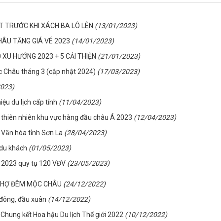
ẾT TRƯỚC KHI XÁCH BA LÔ LÊN
(13/01/2023)
ÂU TĂNG GIÁ VÉ 2023
(14/01/2023)
 XU HƯỚNG 2023 + 5 CẢI THIỆN
(21/01/2023)
ộc Châu tháng 3 (cập nhật 2024)
(17/03/2023)
2023)
ệu du lịch cấp tỉnh
(11/04/2023)
thiên nhiên khu vực hàng đầu châu Á 2023
(12/04/2023)
 Văn hóa tỉnh Sơn La
(28/04/2023)
 du khách
(01/05/2023)
d 2023 quy tụ 120 VĐV
(23/05/2023)
 CHỢ ĐÊM MỘC CHÂU
(24/12/2022)
 đông, đầu xuân
(14/12/2022)
 Chung kết Hoa hậu Du lịch Thế giới 2022
(10/12/2022)