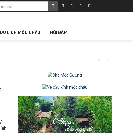
 DU LỊCH MỘC CHÂU
HỎI ĐÁP
Cuối tuần lên S
c
V
đỉnh