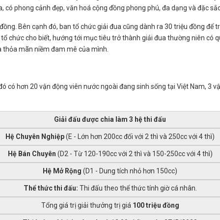
ua, có phong cảnh đẹp, văn hoá cộng đồng phong phú, đa dạng và đặc sắc
 đồng. Bên cạnh đó, ban tổ chức giải đua cũng dành ra 30 triệu đồng để t
an tổ chức cho biết, hướng tới mục tiêu trở thành giải đua thường niên có
 và thỏa mãn niềm đam mê của mình.
đó có hơn 20 vận động viên nước ngoài đang sinh sống tại Việt Nam, 3 vậ
Giải đấu được chia làm 3 hệ thi đấu
Hệ Chuyên Nghiệp
(E - Lớn hơn 200cc đối với 2 thì và 250cc với 4 thì)
Hệ Bán Chuyên
(D2 - Từ 120-190cc với 2 thì và 150-250cc với 4 thì)
Hệ Mở Rộng
(D1 - Dung tích nhỏ hơn 150cc)
Thể thức thi đấu:
Thi đấu theo thể thức tính giờ cá nhân.
Tổng giá trị giải thưởng trị giá
100 triệu đồng