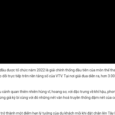
đầu được tổ chức năm 2022 là giải chính thống đầu tiên của môn thể tha
o dõi trực tiếp trên nền tảng số của VTV. Tại nơi giải đua diễn ra, hơn 3.
ều cảnh quan thiên nhiên hùng vĩ, hoang sơ, với đặc trưng về khí hậu, p
ừng già kỳ bí cùng với đó những nét văn hoá truyền thống đậm nét của
rở thành một điểm hẹn lý tưởng của du khách mỗi khi đặt chân lên Tây B