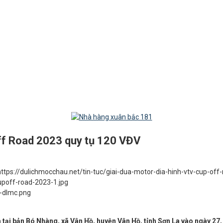
ff Road 2023 quy tụ 120 VĐV
https://dulichmocchau.net/tin-tuc/giai-dua-motor-dia-hinh-vtv-cup-of
poff-road-2023-1.jpg
o-dlmc.png
tại bản Bó Nhàng, xã Vân Hồ, huyện Vân Hồ, tỉnh Sơn La vào ngày 27, 2