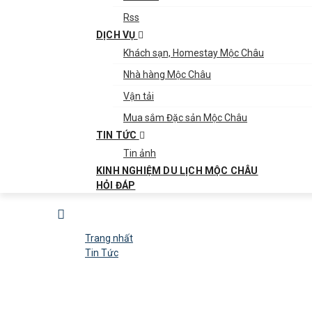
Rss
DỊCH VỤ
Khách sạn, Homestay Mộc Châu
Nhà hàng Mộc Châu
Vận tải
Mua sắm Đặc sản Mộc Châu
TIN TỨC
Tin ảnh
KINH NGHIỆM DU LỊCH MỘC CHÂU
HỎI ĐÁP
Trang nhất
Tin Tức