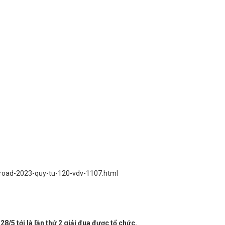
f-road-2023-quy-tu-120-vdv-1107.html
8/5 tới là lần thứ 2 giải đua được tổ chức.