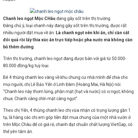
Chanh leo ngọt Mộc CHâu
đang gây sốt trên thị trường
Đáng chú ý, loại chanh này đang gây sốt trên thị trường, được rất
nhiều người đặt mua về ăn.
Là chanh ngọt nên khi ăn, chỉ cần cắt
đôi quả rồi lấy thìa xúc ăn trực tiếp hoặc pha nước mà không cần
bỏ thêm đường.
Trên thị trường, chanh leo ngọt đang được bán với giá từ 50.000-
80.000 đồng/kg tuỳ loại.
Bê 4 thùng chanh leo vàng về khu chung cư nhà mình để chia cho
mọi người, chị Lê Bảo Yến ở Linh Đàm (Hoàng Mai, Hà Nội) nói:
“Chanh leo này thơm lừng, phần mật (hạt và nước) có vị ngọt, không
chua. Chanh càng chín mật càng ngọt”.
Theo chị Yến, 4 thùng chanh leo chị vừa nhận có trọng lượng gần 1
tạ, là hàng các chị em góp tiền đặt mua chung của một nhà vườn ở
trên Mộc Châu để có giá rẻ, chanh đạt chuẩn chất lượng VietGap, có
thể yên tâm ăn.