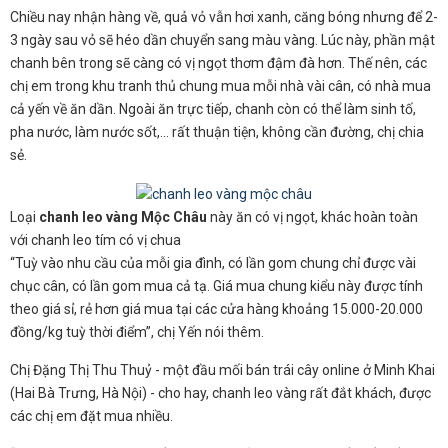
Chiều nay nhận hàng về, quả vỏ vẫn hơi xanh, căng bóng nhưng để 2-
3 ngày sau vỏ sẽ héo dần chuyển sang màu vàng. Lúc này, phần mật
chanh bên trong sẽ càng có vị ngọt thơm đậm đà hơn. Thế nên, các
chị em trong khu tranh thủ chung mua mỗi nhà vài cân, có nhà mua
cả yến về ăn dần. Ngoài ăn trực tiếp, chanh còn có thể làm sinh tố,
pha nước, làm nước sốt,... rất thuận tiện, không cần đường, chị chia
sẻ.
Loại
chanh leo vàng Mộc Châu
này ăn có vị ngọt, khác hoàn toàn
với chanh leo tím có vị chua
“Tuỳ vào nhu cầu của mỗi gia đình, có lần gom chung chỉ được vài
chục cân, có lần gom mua cả tạ. Giá mua chung kiểu này được tính
theo giá sỉ, rẻ hơn giá mua tại các cửa hàng khoảng 15.000-20.000
đồng/kg tuỳ thời điểm”, chị Yến nói thêm.
Chị Đặng Thị Thu Thuỷ - một đầu mối bán trái cây online ở Minh Khai
(Hai Bà Trưng, Hà Nội) - cho hay, chanh leo vàng rất đắt khách, được
các chị em đặt mua nhiều.