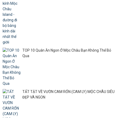
TOP 10 Quán Ăn Ngon Ở Mộc Châu Bạn Không Thể Bỏ
Qua
TẤT TẬT VỀ VƯỜN CAM RỐN (CAM LY) MỘC CHÂU SIÊU
ĐẸP VÀ NGON