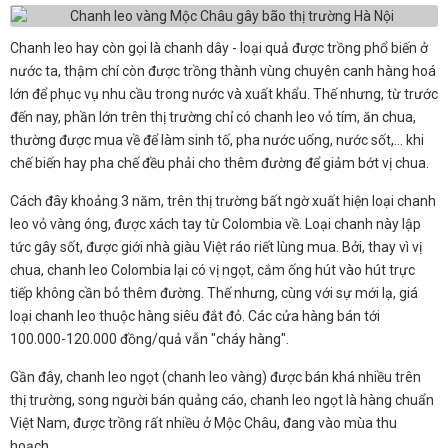
Chanh leo hay còn gọi là chanh dây - loại quả được trồng phổ biến ở
nước ta, thậm chí còn được trồng thành vùng chuyên canh hàng hoá
lớn để phục vụ nhu cầu trong nước và xuất khẩu. Thế nhưng, từ trước
đến nay, phần lớn trên thị trường chỉ có chanh leo vỏ tím, ăn chua,
thường được mua về để làm sinh tố, pha nước uống, nước sốt,... khi
chế biến hay pha chế đều phải cho thêm đường để giảm bớt vị chua.
Cách đây khoảng 3 năm, trên thị trường bất ngờ xuất hiện loại chanh
leo vỏ vàng óng, được xách tay từ Colombia về. Loại chanh này lập
tức gây sốt, được giới nhà giàu Việt ráo riết lùng mua. Bởi, thay vì vị
chua, chanh leo Colombia lại có vị ngọt, cắm ống hút vào hút trực
tiếp không cần bỏ thêm đường. Thế nhưng, cùng với sự mới lạ, giá
loại chanh leo thuộc hàng siêu đắt đỏ. Các cửa hàng bán tới
100.000-120.000 đồng/quả vẫn "cháy hàng".
Gần đây, chanh leo ngọt (chanh leo vàng) được bán khá nhiều trên
thị trường, song người bán quảng cáo, chanh leo ngọt là hàng chuẩn
Việt Nam, được trồng rất nhiều ở Mộc Châu, đang vào mùa thu
hoạch.