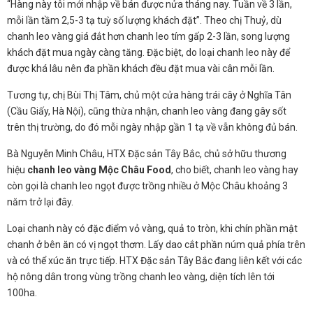
“Hàng này tôi mới nhập về bán được nửa tháng nay. Tuần về 3 lần,
mỗi lần tầm 2,5-3 tạ tuỳ số lượng khách đặt”. Theo chị Thuỷ, dù
chanh leo vàng giá đắt hơn chanh leo tím gấp 2-3 lần, song lượng
khách đặt mua ngày càng tăng. Đặc biệt, do loại chanh leo này để
được khá lâu nên đa phần khách đều đặt mua vài cân mỗi lần.
Tương tự, chị Bùi Thị Tâm, chủ một cửa hàng trái cây ở Nghĩa Tân
(Cầu Giấy, Hà Nội), cũng thừa nhận, chanh leo vàng đang gây sốt
trên thị trường, do đó mỗi ngày nhập gần 1 tạ về vẫn không đủ bán.
Bà Nguyễn Minh Châu, HTX Đặc sản Tây Bắc, chủ sở hữu thương
hiệu
chanh leo vàng Mộc Châu Food
, cho biết, chanh leo vàng hay
còn gọi là chanh leo ngọt được trồng nhiều ở Mộc Châu khoảng 3
năm trở lại đây.
Loại chanh này có đặc điểm vỏ vàng, quả to tròn, khi chín phần mật
chanh ở bên ăn có vị ngọt thơm. Lấy dao cắt phần núm quả phía trên
và có thể xúc ăn trực tiếp. HTX Đặc sản Tây Bắc đang liên kết với các
hộ nông dân trong vùng trồng chanh leo vàng, diện tích lên tới
100ha.