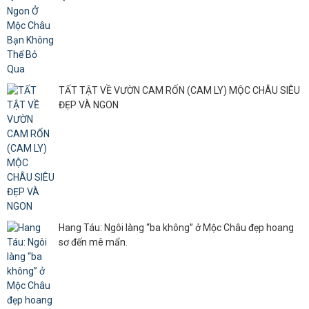
TẤT TẬT VỀ VƯỜN CAM RỐN (CAM LY) MỘC CHÂU SIÊU
ĐẸP VÀ NGON
Hang Táu: Ngôi làng “ba không” ở Mộc Châu đẹp hoang
sơ đến mê mẩn.