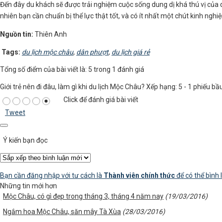
Đến đây du khách sẽ được trải nghiệm cuộc sống dung dị khá thú vị của
nhiên bạn cần chuẩn bị thể lực thật tốt, và có ít nhất một chút kinh nghi
Nguồn tin:
Thiên Anh
Tags:
du lịch mộc châu
,
dân phượt
,
du lịch giá rẻ
Tổng số điểm của bài viết là: 5 trong 1 đánh giá
Giới trẻ nên đi đâu, làm gì khi du lịch Mộc Châu?
Xếp hạng:
5
-
1
phiếu bầ
Click để đánh giá bài viết
Tweet
Ý kiến bạn đọc
Bạn cần đăng nhập với tư cách là
Thành viên chính thức
để có thể bình 
Những tin mới hơn
Mộc Châu, có gì đẹp trong tháng 3, tháng 4 năm nay
(19/03/2016)
Ngắm hoa Mộc Châu, săn mây Tà Xùa
(28/03/2016)