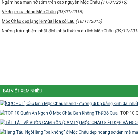
Ngắm hoa mận nở sớm trên cao nguyên Mộc Châu
(11/01/2016)
Vẻ đẹp mùa đông Mộc Châu
(03/01/2016)
Mộc Châu đẹp lặng lẽ mùa Hoa cỏ Lau
(16/11/2015)
Những trải nghiệm nhất định phải thử khi du lịch Mộc Châu
(09/11/201
BÀI VIẾT XEM NHIỀU
TOP 10 Q