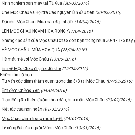
Kinh nghiệm săn mây tại Tà Xùa
(30/03/2016)
Chè Mộc Châu và Hội trà Cao nguyên lần đầu tiên
(30/03/2016)
Đồi chè Mộc Châu! Mùa nào đẹp nhất?
(14/04/2016)
LÊN MỘC CHÂU NGẮM HOA RỪNG
(17/04/2016)
Những đặc sản của Mộc Châu chào đón bạn trong mùa 30/4 - 1/5 này
HÈ MỘC CHÂU- MÙA HOA QUẢ
(28/04/2016)
Hè mát mẻ với Mộc Châu
(13/05/2016)
Em về Mộc Châu đi giữa đồi chè
(15/05/2016)
Những tin cũ hơn
Tư vấn các điểm thăm quan trong dịp 8/3 tại Mộc Châu
(07/03/2016)
Êm đềm Chiềng Yên
(04/03/2016)
“Lạc lối” giữa thiên đường hoa đào, hoa mận Mộc Châu
(03/02/2016)
Kiệt tác của non ngàn
(01/02/2016)
Mộc Châu chìm trong mưa tuyết
(24/01/2016)
Lễ cúng Đá cùa người Mông Mộc Châu
(13/01/2016)