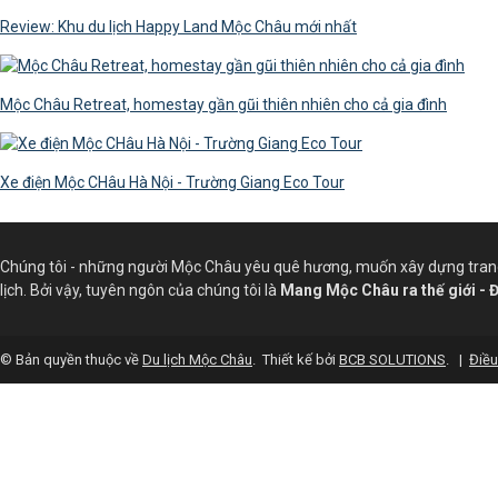
Review: Khu du lịch Happy Land Mộc Châu mới nhất
Mộc Châu Retreat, homestay gần gũi thiên nhiên cho cả gia đình
Xe điện Mộc CHâu Hà Nội - Trường Giang Eco Tour
Chúng tôi - những người Mộc Châu yêu quê hương, muốn xây dựng trang 
lịch. Bởi vậy, tuyên ngôn của chúng tôi là
Mang Mộc Châu ra thế giới - 
© Bản quyền thuộc về
Du lịch Mộc Châu
.
Thiết kế bởi
BCB SOLUTIONS
.
|
Điều