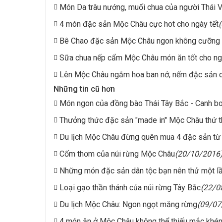
Món Da trâu nướng, muối chua của người Thái V
4 món đặc sản Mộc Châu cực hot cho ngày tết
Bê Chao đặc sản Mộc Châu ngon không cưỡng 
Sữa chua nếp cẩm Mộc Châu món ăn tốt cho ng
Lên Mộc Châu ngắm hoa ban nở, nếm đặc sản c
Những tin cũ hơn
Món ngon của đồng bào Thái Tây Bắc - Canh b
Thưởng thức đặc sản "made in" Mộc Châu thứ t
Du lịch Mộc Châu đừng quên mua 4 đặc sản từ
Cốm thơm của núi rừng Mộc Châu
(20/10/2016
Những món đặc sản dân tộc bạn nên thử một lần
Loại gạo thần thánh của núi rừng Tây Bắc
(22/0
Du lịch Mộc Châu: Ngon ngọt măng rừng
(09/07
4 món ăn ở Mộc Châu không thể thiếu mắc khé