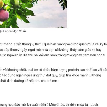
Quả ngon Mộc Châu
 từ tháng 7 đến tháng 9, thì túi quà bạn mang về đừng quên mua vài ký b
p, bơ sáp thơm, ngậy, ngọt mềm và bạn sẽ không thấy cảm giác xơ hay
ược người bản địa thu hái để làm món tráng miệng hay đem bán ngoài
in và khoáng chất, quả bơ có chứa hàm lượng protein cao nhất so với cá
, có tác dụng ngăn ngừa ung thư, đột quỵ, giúp tim khỏe mạnh… Không
chất dinh dưỡng dễ hấp thu cho trẻ em.
rừng hoa đào mỗi khi xuân đến ở Mộc Châu, thì đến mùa tu hoạch