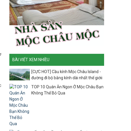
ơ
BÀI VIẾT XEM NHIỀU
[CỰC HOT] Cầu kính Mộc Châu Island -
đường đi bộ bằng kính dài nhất thế giớii
c
TOP 10 Quán Ăn Ngon Ở Mộc Châu Bạn
Không Thể Bỏ Qua