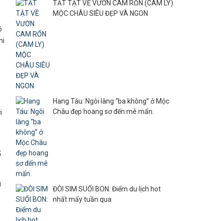
TẤT TẬT VỀ VƯỜN CAM RỐN (CAM LY)
MỘC CHÂU SIÊU ĐẸP VÀ NGON
ó
hi
Hang Táu: Ngôi làng “ba không” ở Mộc
Châu đẹp hoang sơ đến mê mẩn.
i
ổ
i
ĐÒI SIM SUỐI BON: Điểm du lịch hot
nhất mấy tuần qua