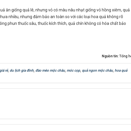
ại quả ăn giống quả lê, nhưng vỏ có màu nâu nhạt giống vỏ hồng xiêm, quả
hưa nhiều, nhưng đảm bảo an toàn so với các loại hoa quả không rõ
hông phun thuốc sâu, thuốc kích thích, quả chín không có hóa chất bảo
Nguồn tin:
Tổng h
giá rẻ
,
du lịch gia đình
,
đào mèo mộc châu
,
móc cọp
,
quả ngon mộc châu
,
hoa quả