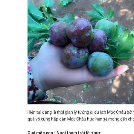
Hiện tại đang là thời gian lý tưởng đi du lịch Mộc Châu b
quả vô cùng hấp dẫn Mộc Châu hứa hẹn sẽ mang đến cho b
Quả mắc cọp - Ngọt thơm trái lê rừng: