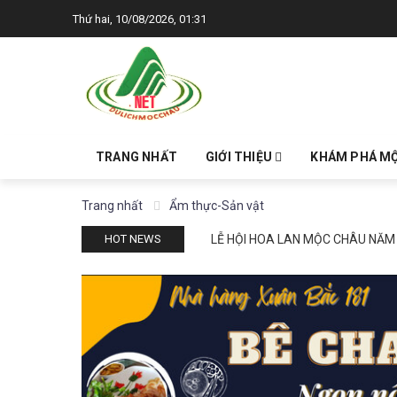
Thứ hai, 10/08/2026, 01:31
TRANG NHẤT
GIỚI THIỆU
KHÁM PHÁ M
Trang nhất
Ẩm thực-Sản vật
LỄ HỘI HOA LAN MỘC CHÂU NĂM
HOT NEWS