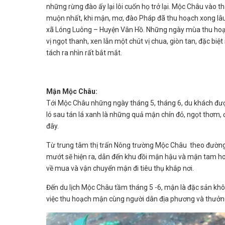
những rừng đào ấy lại lôi cuốn họ trở lại. Mộc Châu vào t
muộn nhất, khi mận, mơ, đào Pháp đã thu hoạch xong lâu
xã Lóng Luông – Huyện Vân Hồ. Những ngày mùa thu hoạch
vị ngọt thanh, xen lẫn một chút vị chua, giòn tan, đặc b
tách ra nhìn rất bắt mắt.
Mận Mộc Châu:
Tới Mộc Châu những ngày tháng 5, tháng 6, du khách đ
ló sau tán lá xanh là những quả mận chín đỏ, ngọt thơm, 
đây.
Từ trung tâm thị trấn Nông trường Mộc Châu theo đườn
mướt sẽ hiện ra, dẫn đến khu đồi mận hậu và mận tam ho
về mua và vận chuyển mận đi tiêu thụ khắp nơi.
Đến du lịch Mộc Châu tầm tháng 5 -6, mận là đặc sản khô
việc thu hoạch mận cùng người dân địa phương và thưở