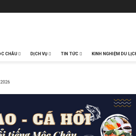
ỘC CHÂU
DỊCH VỤ
TIN TỨC
KINH NGHIỆM DU LỊ
 2026