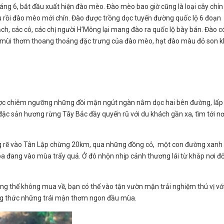
háng 6, bắt đầu xuất hiện đào mèo. Đào mèo bao giờ cũng là loại cây chín
 rồi đào mèo mới chín. Đào được trồng dọc tuyến đường quốc lộ 6 đoạn
, các cô, các chị người H’Mông lại mang đào ra quốc lộ bày bán. Đào c
iệt mùi thơm thoang thoảng đặc trưng của đào mèo, hạt đào màu đỏ son k
ược chiêm ngưỡng những đồi mận ngút ngàn nằm dọc hai bên đường, lấp
đặc sản hương rừng Tây Bắc đầy quyến rũ với du khách gần xa, tìm tới nơ
g rẽ vào Tân Lập chừng 20km, qua những đồng cỏ, một con đường xanh
a đang vào mùa trẩy quả. Ở đó nhộn nhịp cảnh thương lái từ khắp nơi đ
ng thể không mua về, bạn có thể vào tận vườn mận trải nghiệm thú vị vớ
ng thức những trái mận thơm ngon đầu mùa.