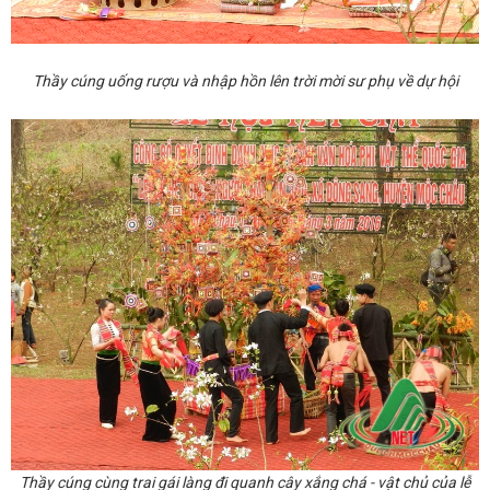
Thầy cúng uống rượu và nhập hồn lên trời mời sư phụ về dự hội
Thầy cúng cùng trai gái làng đi quanh cây xắng chá - vật chủ của lễ