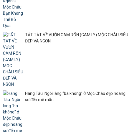
TẤT TẬT VỀ VƯỜN CAM RỐN (CAM LY) MỘC CHÂU SIÊU
ĐẸP VÀ NGON
Hang Táu: Ngôi làng “ba không” ở Mộc Châu đẹp hoang
sơ đến mê mẩn.