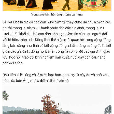
Vòng xòe bên hồ rừng thông bản áng
Lễ Hết Chá là dịp để các con nuôi cảm tạ thầy cúng đã chữa bệnh cứu
người mang lại niềm vui hạnh phúc cho các gia đình, mang lại vui
tươi, phấn khởi cho bà con dân bản, tạo niềm tin của con người đối
với tổ tiên, thần linh. Đồng thời thể hiện mối quan hệ trong cộng đồng
làng bản cũng như tính cố kết cộng đồng, nhằm tăng cường đoàn kết
giữa các gia đình, dòng họ, bản mường; là cơ hội để các gia đình giao
lưu, học hỏi, trao đổi kinh nghiệm sản xuất, nuôi dạy con cái, nâng
cao đời sống.
Đầu tiên là lễ cúng và lễ rước hoa ban, hoa mạ từ cây đa và nhà văn
hóa của bản Áng ra địa điểm tổ chức lễ hội